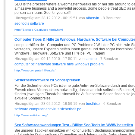
SEO is the process where a webmaster tweaks his or her site around to get
a massive business and a powerful process. Some people treat SEO as ra
person can learn. See for yourself!
Hinzugefügt am 28.12.2012 - 00:19:51
von
aihervin
- 8 Benutzer
seo
tools
software
http://Sickseo.Co.uk/seo-tools.html
Computer Tipps & Hilfe zu Windows, Hardware, Software bei Computer
computerhilfen.de - Computer und PC Probleme? Will der PC nicht wie S
verzagen, unsere Experten helfen ihnen gerne und das sogar kostenlos! Si
Windows, Hardware, Software und Hilfe bei PC Fragen!
Hinzugefügt am 09.12.2010 - 17:50:11
von
tamino
- 7 Benutzer
computer
pc
hardware
software
hilfe
windows
problem
http://www.computerhilfen.de/
Sicherheitssoftware zu Sonderpreisen
Für die Sicherheit des PCs ist eine gute Antiviren-Software durch und durc
Erwerb eines Virensuchers notwendig, dass man sich selbst ins Bild setzt
für den jeweiligen Einsatzfall sinnvoll ist. Auf unserern Seiten finden sie 
aktuelle Sonderpreise
Hinzugefügt am 23.02.2012 - 19:59:19
von
bosthiso
- 6 Benutzer
software
computer
antivirus
sicherheit
pc
http://www.antiviren.org/
Seo Softwareanwendungen Test - Billige Seo Tools im WWW bestellen
Bei unserer Tätigkeit einsetzen wir kontinuierlich Suchmaschinenoptimie
erfolgreiche Onlinepräsenz-Promotion auch Internetseite-Aufwertung. Gar