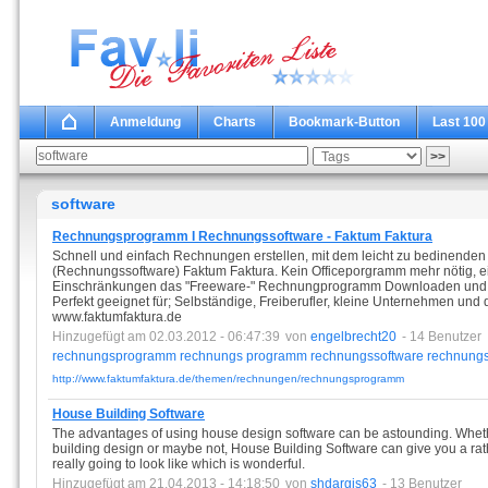
Anmeldung
Charts
Bookmark-Button
Last 100
software
Rechnungsprogramm I Rechnungssoftware - Faktum Faktura
Schnell und einfach Rechnungen erstellen, mit dem leicht zu bedinen
(Rechnungssoftware) Faktum Faktura. Kein Officeporgramm mehr nötig, e
Einschränkungen das "Freeware-" Rechnungprogramm Downloaden und 60
Perfekt geeignet für; Selbständige, Freiberufler, kleine Unternehmen und 
www.faktumfaktura.de
Hinzugefügt am 02.03.2012 - 06:47:39
von
engelbrecht20
- 14 Benutzer
rechnungsprogramm
rechnungs
programm
rechnungssoftware
rechnung
http://www.faktumfaktura.de/themen/rechnungen/rechnungsprogramm
House Building Software
The advantages of using house design software can be astounding. Whet
building design or maybe not, House Building Software can give you a rat
really going to look like which is wonderful.
Hinzugefügt am 21.04.2013 - 14:18:50
von
shdargis63
- 13 Benutzer