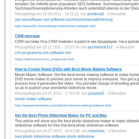
erhalten Sie mithilfe jener populären SEO-Software. Suchmaschinenoptim
Suchmaschinenoptimierung-Arbeiten auch unterstützt ebenso in der On
Hinzugefügt am 12.08.2011 - 14:11:11
von
jenstova9
- 4 Benutzer
seo
seosoftware
seo
software
suchmaschinenoptimierung
http://www.afcb.ch/webdesign-internet/seo-software.html
CRM програм
CRM система Viva CRM поможет в работе как продавцам, так и руко
Hinzugefügt am 20.11.2011 - 15:07:24
von
pochetnick312
- 4 Benutzer
crm
programma
crm
software
crm
https://www.vivacrm.ru/o_programme.html
How to Create Home DVDs with Best Movie Making Software
Movie Maker Software: Get the best movie making software to make hom
DVD movie maker to premier your movie to impress everyone. You get a go
process how it generates the video. You just take charge of shooting goo
so as to publish your wonderful slideshow movie.
Hinzugefügt am 23.07.2012 - 17:03:45
von
jesuda45
- 4 Benutzer
movie
maker
software
http://www.wondershare.com/slideshow/movie-making-software.html
Get the Best Photo Slideshow Maker for PC and Mac
This article will show you the best photo slideshow maker to make slide
slideshow software for free trial.best photo slideshow software
Hinzugefügt am 24.07.2012 - 03:41:06
von
roseroma
- 4 Benutzer
best
photo
slideshow
software
photo
slideshow