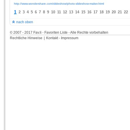
http://www.wondershare.com/slideshow/photo-slideshow-maker.html
1
2
3
4
5
6
7
8
9
10
11
12
13
14
15
16
17
18
19
20
21
22
nach oben
© 2007 - 2017 Fav.li - Favoriten Liste - Alle Rechte vorbehalten
Rechtliche Hinweise
|
Kontakt - Impressum