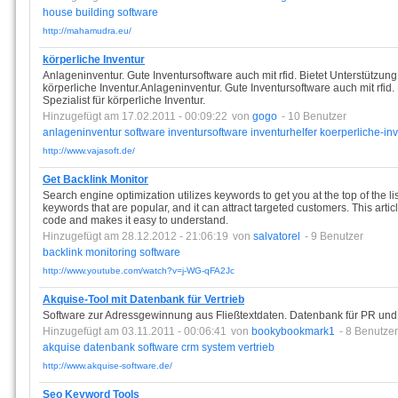
house
building
software
http://mahamudra.eu/
körperliche Inventur
Anlageninventur. Gute Inventursoftware auch mit rfid. Bietet Unterstützung 
körperliche Inventur.Anlageninventur. Gute Inventursoftware auch mit rfid. 
Spezialist für körperliche Inventur.
Hinzugefügt am 17.02.2011 - 00:09:22
von
gogo
- 10 Benutzer
anlageninventur
software
inventursoftware
inventurhelfer
koerperliche-in
http://www.vajasoft.de/
Get Backlink Monitor
Search engine optimization utilizes keywords to get you at the top of the li
keywords that are popular, and it can attract targeted customers. This arti
code and makes it easy to understand.
Hinzugefügt am 28.12.2012 - 21:06:19
von
salvatorel
- 9 Benutzer
backlink
monitoring
software
http://www.youtube.com/watch?v=j-WG-qFA2Jc
Akquise-Tool mit Datenbank für Vertrieb
Software zur Adressgewinnung aus Fließtextdaten. Datenbank für PR und V
Hinzugefügt am 03.11.2011 - 00:06:41
von
bookybookmark1
- 8 Benutzer
akquise
datenbank
software
crm
system
vertrieb
http://www.akquise-software.de/
Seo Keyword Tools