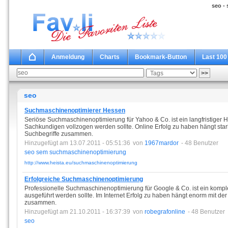
seo -
Anmeldung
Charts
Bookmark-Button
Last 100
seo
Suchmaschinenoptimierer Hessen
Seriöse Suchmaschinenoptimierung für Yahoo & Co. ist ein langfristiger 
Sachkundigen vollzogen werden sollte. Online Erfolg zu haben hängt stark 
Suchbegriffe zusammen.
Hinzugefügt am 13.07.2011 - 05:51:36
von
1967mardor
- 48 Benutzer
seo
sem
suchmaschinenoptimierung
http://www.heista.eu/suchmaschinenoptimierung
Erfolgreiche Suchmaschinenoptimierung
Professionelle Suchmaschinenoptimierung für Google & Co. ist ein komple
ausgeführt werden sollte. Im Internet Erfolg zu haben hängt enorm mit de
zusammen.
Hinzugefügt am 21.10.2011 - 16:37:39
von
robegrafonline
- 48 Benutzer
seo