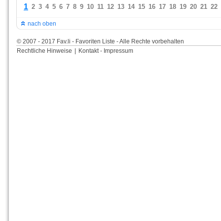
1
2
3
4
5
6
7
8
9
10
11
12
13
14
15
16
17
18
19
20
21
22
nach oben
© 2007 - 2017 Fav.li - Favoriten Liste - Alle Rechte vorbehalten
Rechtliche Hinweise
|
Kontakt - Impressum