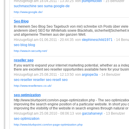
Hinzugefügt am 18.04.2011 - 13:30:25
von
pumpmuckel
- 15 Benutzer
suchmaschine
seo
suma
google-de
http://www.google.de/
Seo Blog
In meinem Seo Blog Seo Tagebuch von mir} schreibe ich Posts über viele
anderem über} SEO für Whitehats sowie Blackhats, sicherheit|Sicherheit 
und allgemeine Themen aus der ganzen Welt.
Hinzugefügt am 01.06.2011 - 20:44:35
von
stephineschild1971
- 14 Benu
seo
blog
blog
http://www.in-security.net/
reseller seo
If you want to expand your internet marketing potential, whether as a ind
there are excellent seo reseller opportunities available here for your busi
Hinzugefügt am 25.08.2011 - 12:13:50
von
argiope3a
- 14 Benutzer
seo
reseller
reseller
seo
resell
seo
http://www.resellerseo.co.uk/
seo optimization
http://www.blurbpoint.com/on-page-optimization.php - The seo optimizatio
improving the search engine position of a particular website. In short you c
improving the visibility of the website in search engines through natural or
Hinzugefügt am 25.08.2010 - 08:06:13
von
garzaharveyi
- 13 Benutzer
seo
optimization
http://www.blurbpoint.com/on-page-optimization.php