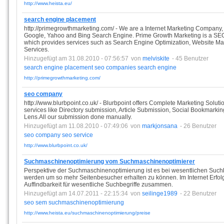
http://www.heista.eu/
search engine placement
http://primegrowthmarketing.com/ - We are a Internet Marketing Company,
Google, Yahoo and Bing Search Engine. Prime Growth Marketing is a
which provides services such as Search Engine Optimization, Website M
Services.
Hinzugefügt am 31.08.2010 - 07:56:57
von
melviskite
- 45 Benutzer
search
engine
placement
seo
companies
search
engine
http://primegrowthmarketing.com/
seo company
http://www.blurbpoint.co.uk/ - Blurbpoint offers Complete Marketing Soluti
services like Directory submission, Article Submission, Social Bookmark
Lens.All our submission done manually.
Hinzugefügt am 11.08.2010 - 07:49:06
von
markjonsana
- 26 Benutzer
seo
company
seo
service
http://www.blurbpoint.co.uk/
Suchmaschinenoptimierung vom Suchmaschinenoptimierer
Perspektive der Suchmaschinenoptimierung ist es bei wesentlichen Suchbe
werden um so mehr Seitenbesucher erhalten zu können. Im Internet Erfolg
Auffindbarkeit für wesentliche Suchbegriffe zusammen.
Hinzugefügt am 14.07.2011 - 22:15:34
von
seilinge1989
- 22 Benutzer
seo
sem
suchmaschinenoptimierung
http://www.heista.eu/suchmaschinenoptimierung/preise