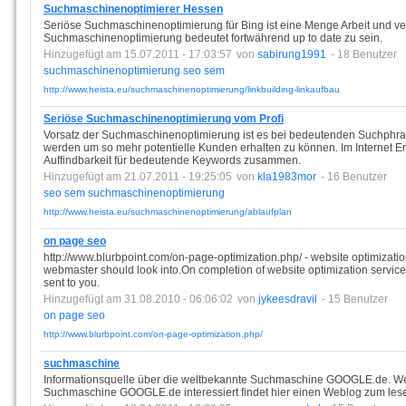
Suchmaschinenoptimierer Hessen
Seriöse Suchmaschinenoptimierung für Bing ist eine Menge Arbeit und verl
Suchmaschinenoptimierung bedeutet fortwährend up to date zu sein.
Hinzugefügt am 15.07.2011 - 17:03:57
von
sabirung1991
- 18 Benutzer
suchmaschinenoptimierung
seo
sem
http://www.heista.eu/suchmaschinenoptimierung/linkbuilding-linkaufbau
Seriöse Suchmaschinenoptimierung vom Profi
Vorsatz der Suchmaschinenoptimierung ist es bei bedeutenden Suchphras
werden um so mehr potentielle Kunden erhalten zu können. Im Internet Er
Auffindbarkeit für bedeutende Keywords zusammen.
Hinzugefügt am 21.07.2011 - 19:25:05
von
kla1983mor
- 16 Benutzer
seo
sem
suchmaschinenoptimierung
http://www.heista.eu/suchmaschinenoptimierung/ablaufplan
on page seo
http://www.blurbpoint.com/on-page-optimization.php/ - website optimization
webmaster should look into.On completion of website optimization service 
sent to you.
Hinzugefügt am 31.08.2010 - 06:06:02
von
jykeesdravil
- 15 Benutzer
on
page
seo
http://www.blurbpoint.com/on-page-optimization.php/
suchmaschine
Informationsquelle über die weltbekannte Suchmaschine GOOGLE.de. Wer
Suchmaschine GOOGLE.de interessiert findet hier einen Weblog zum les