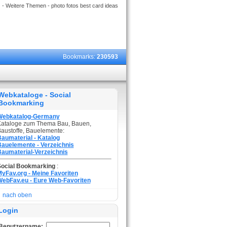
g
- Weitere Themen - photo fotos best card ideas
Bookmarks:
230593
Webkataloge - Social
Bookmarking
Webkatalog-Germany
ataloge zum Thema Bau, Bauen,
austoffe, Bauelemente:
aumaterial - Katalog
auelemente - Verzeichnis
aumaterial-Verzeichnis
Social Bookmarking
:
yFav.org - Meine Favoriten
ebFav.eu - Eure Web-Favoriten
nach oben
Login
Benutzername: