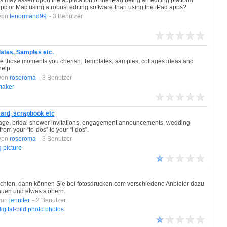
ay assert upon the application of the iPad being an editing platform.
 a pc or Mac using a robust editing software than using the iPad apps?
von
lenormand99
- 3 Benutzer
lates, Samples etc.
ve those moments you cherish. Templates, samples, collages ideas and
help.
von
roseroma
- 3 Benutzer
maker
card, scrapbook etc
age, bridal shower invitations, engagement announcements, wedding
om your “to-dos” to your “I dos”.
von
roseroma
- 3 Benutzer
g
picture
chten, dann können Sie bei fotosdrucken.com verschiedene Anbieter dazu
auen und etwas stöbern.
von
jennifer
- 2 Benutzer
igital-bild
photo
photos