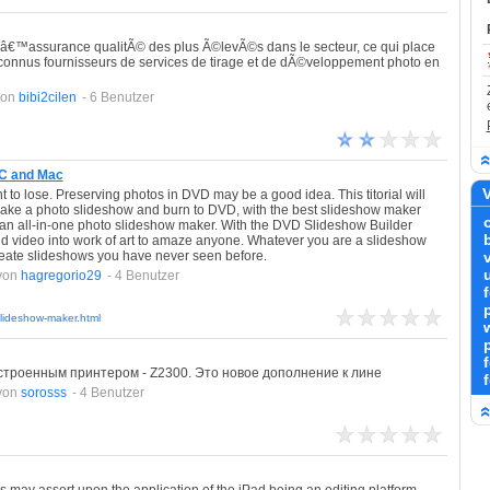
dâ€™assurance qualitÃ© des plus Ã©levÃ©s dans le secteur, ce qui place
 connus fournisseurs de services de tirage et de dÃ©veloppement photo en
von
bibi2cilen
- 6 Benutzer
PC and Mac
V
to lose. Preserving photos in DVD may be a good idea. This titorial will
make a photo slideshow and burn to DVD, with the best slideshow maker
n all-in-one photo slideshow maker. With the DVD Slideshow Builder
d video into work of art to amaze anyone. Whatever you are a slideshow
create slideshows you have never seen before.
von
hagregorio29
- 4 Benutzer
lideshow-maker.html
строенным принтером - Z2300. Это новое дополнение к лине
von
sorosss
- 4 Benutzer