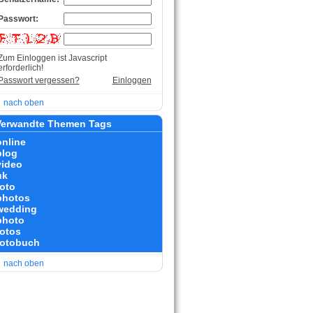
Passwort:
Zum Einloggen ist Javascript
erforderlich!
Passwort vergessen?
Einloggen
nach oben
erwandte Themen Tags
online
blog
video
uk
foto
photos
wedding
photo
fotos
fotobuch
nach oben