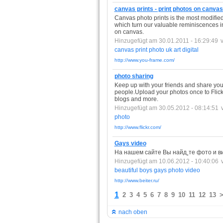
canvas prints - print photos on canvas
Canvas photo prints is the most modifi
which turn our valuable reminiscences int
on canvas.
Hinzugefügt am 30.01.2011 - 16:29:49
canvas
print
photo
uk
art
digital
http://www.you-frame.com/
photo sharing
Keep up with your friends and share your
people.Upload your photos once to Flickr
blogs and more.
Hinzugefügt am 30.05.2012 - 08:14:51
photo
http://www.flickr.com/
Gays video
На нашем сайте Вы найд¸те фото и вид
Hinzugefügt am 10.06.2012 - 10:40:06
beautiful
boys
gays
photo
video
http://www.beiter.ru/
1
2
3
4
5
6
7
8
9
10
11
12
13
nach oben