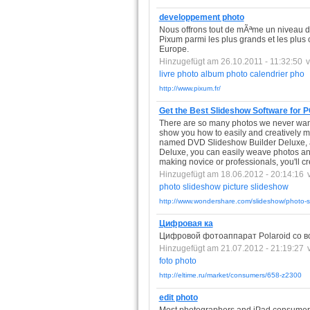
developpement photo
Nous offrons tout de mÃªme un niveau 
Pixum parmi les plus grands et les plus
Europe.
Hinzugefügt am 26.10.2011 - 11:32:50
livre
photo
album
photo
calendrier
pho
http://www.pixum.fr/
Get the Best Slideshow Software for 
There are so many photos we never want 
show you how to easily and creatively 
named DVD Slideshow Builder Deluxe, a
Deluxe, you can easily weave photos an
making novice or professionals, you'll 
Hinzugefügt am 18.06.2012 - 20:14:16
photo
slideshow
picture
slideshow
http://www.wondershare.com/slideshow/photo-s
Цифровая ка
Цифровой фотоаппарат Polaroid со в
Hinzugefügt am 21.07.2012 - 21:19:27
foto
photo
http://eltime.ru/market/consumers/658-z2300
edit photo