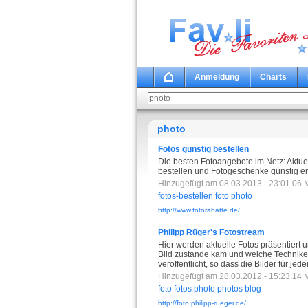
Anmeldung
Charts
photo
Fotos günstig bestellen
Die besten Fotoangebote im Netz: Aktuel
bestellen und Fotogeschenke günstig en
Hinzugefügt am 08.03.2013 - 23:01:06
fotos-bestellen
foto
photo
http://www.fotorabatte.de/
Philipp Rüger's Fotostream
Hier werden aktuelle Fotos präsentiert u
Bild zustande kam und welche Technike
veröffentlicht, so dass die Bilder für j
Hinzugefügt am 28.03.2012 - 15:23:14
foto
fotos
photo
photos
blog
http://foto.philipp-rueger.de/