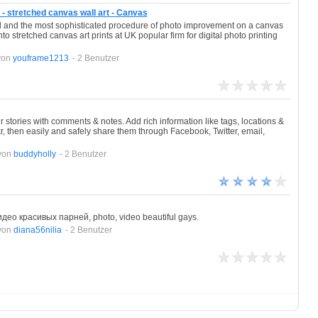
 - stretched canvas wall art - Canvas
ed and the most sophisticated procedure of photo improvement on a canvas
o stretched canvas art prints at UK popular firm for digital photo printing
von
youframe1213
- 2 Benutzer
 stories with comments & notes. Add rich information like tags, locations &
, then easily and safely share them through Facebook, Twitter, email,
von
buddyholly
- 2 Benutzer
ео красивых парней, photo, video beautiful gays.
von
diana56nilia
- 2 Benutzer
>