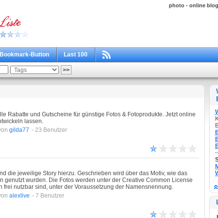
photo - online blo
Bookmark-Button
Last 100
le Rabatte und Gutscheine für günstige Fotos & Fotoprodukte. Jetzt online
K
twickeln lassen.
B
von
gilda77
- 23 Benutzer
B
B
B
M
nd die jeweilige Story hierzu. Geschrieben wird über das Motiv, wie das
W
n genutzt wurden. Die Fotos werden unter der Creative Common License
eden frei nutzbar sind, unter der Voraussetzung der Namensnennung.
von
alexlive
- 7 Benutzer