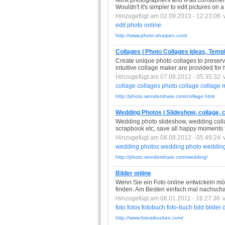
Most photographers and iPad consumers m
Wouldn't it's simpler to edit pictures on
Hinzugefügt am 02.09.2013 - 12:23:06
edit
photo
online
http://www.photo-sharpen.com/
Collages | Photo Collages Ideas, Temp
Create unique photo collages to preser
intuitive collage maker are provided for 
Hinzugefügt am 07.08.2012 - 05:35:32
collage
collages
photo
collage
collage
http://photo.wondershare.com/collage.html
Wedding Photos | Slideshow, collage, 
Wedding photo slideshow, wedding coll
scrapbook etc, save all happy moments fr
Hinzugefügt am 08.08.2012 - 05:49:24
wedding
photos
wedding
photo
weddin
http://photo.wondershare.com/wedding/
Bilder online
Wenn Sie ein Foto online entwickeln mö
finden. Am Besten einfach mal nachsch
Hinzugefügt am 06.01.2011 - 16:27:36
foto
fotos
fotobuch
foto-buch
bild
bilder
d
http://www.fotosdrucken.com/