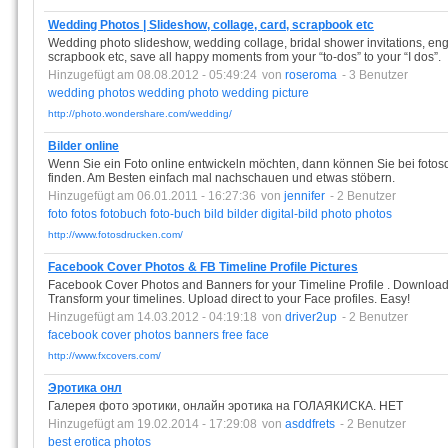
Wedding Photos | Slideshow, collage, card, scrapbook etc
Wedding photo slideshow, wedding collage, bridal shower invitations,
scrapbook etc, save all happy moments from your “to-dos” to your “I dos”.
Hinzugefügt am 08.08.2012 - 05:49:24
von
roseroma
- 3 Benutzer
wedding
photos
wedding
photo
wedding
picture
http://photo.wondershare.com/wedding/
Bilder online
Wenn Sie ein Foto online entwickeln möchten, dann können Sie bei foto
finden. Am Besten einfach mal nachschauen und etwas stöbern.
Hinzugefügt am 06.01.2011 - 16:27:36
von
jennifer
- 2 Benutzer
foto
fotos
fotobuch
foto-buch
bild
bilder
digital-bild
photo
photos
http://www.fotosdrucken.com/
Facebook Cover Photos & FB Timeline Profile Pictures
Facebook Cover Photos and Banners for your Timeline Profile . Downloa
Transform your timelines. Upload direct to your Face profiles. Easy!
Hinzugefügt am 14.03.2012 - 04:19:18
von
driver2up
- 2 Benutzer
facebook
cover
photos
banners
free
face
http://www.fxcovers.com/
Эротика онл
Галерея фото эротики, онлайн эротика на ГОЛАЯКИСКА. НЕТ
Hinzugefügt am 19.02.2014 - 17:29:08
von
asddfrets
- 2 Benutzer
best
erotica
photos