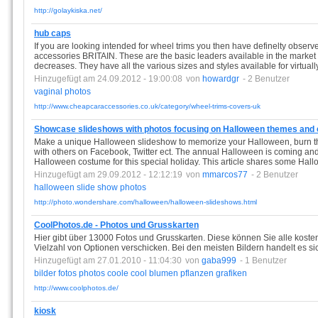
http://golaykiska.net/
hub caps
If you are looking intended for wheel trims you then have definelty observ
accessories BRITAIN. These are the basic leaders available in the market
decreases. They have all the various sizes and styles available for virtuall
Hinzugefügt am 24.09.2012 - 19:00:08
von
howardgr
- 2 Benutzer
vaginal
photos
http://www.cheapcaraccessories.co.uk/category/wheel-trims-covers-uk
Showcase slideshows with photos focusing on Halloween themes and
Make a unique Halloween slideshow to memorize your Halloween, burn t
with others on Facebook, Twitter ect. The annual Halloween is coming and 
Halloween costume for this special holiday. This article shares some Hall
Hinzugefügt am 29.09.2012 - 12:12:19
von
mmarcos77
- 2 Benutzer
halloween
slide
show
photos
http://photo.wondershare.com/halloween/halloween-slideshows.html
CoolPhotos.de - Photos und Grusskarten
Hier gibt über 13000 Fotos und Grusskarten. Diese können Sie alle kostenl
Vielzahl von Optionen verschicken. Bei den meisten Bildern handelt es si
Hinzugefügt am 27.01.2010 - 11:04:30
von
gaba999
- 1 Benutzer
bilder
fotos
photos
coole
cool
blumen
pflanzen
grafiken
http://www.coolphotos.de/
kiosk