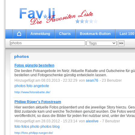
Anmeldung
Charts
Bookmark-Button
Last 100
photos
Fotos günstig bestellen
Die besten Fotoangebote im Netz: Aktuelle Rabatte und Gutscheine für gün
bestellen und Fotogeschenke günstig entwickeln lassen.
Hinzugefügt am 08.03.2013 - 22:32:29
von
sean76
- 23 Benutzer
photos
foto
angebote
http://www.fotorabatte.de/
Philipp Rüger's Fotostream
Hier werden aktuelle Fotos präsentiert und die jeweilige Story hierzu. Ge
Bild zustande kam und welche Techniken genutzt wurden. Die Fotos wer
veröffentlicht, so dass die Bilder für jeden frei nutzbar sind, unter der
Hinzugefügt am 28.03.2012 - 15:23:14
von
alexlive
- 7 Benutzer
foto
fotos
photo
photos
blog
http://foto.philipp-rueger.de/