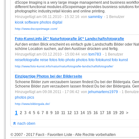
dScope Imaging is a very large image management and business workflow a
different functional modules.dScopeimage provides busniess solutions for
photographic industry,retail kiosks and online printing.
Hinzugefügt am 08.11.2010 - 15:32:16
von
sammby
- 1 Benutzer
kiosk
software
photos
digital
http://www.dscopeimage.com/
Foto-Kunst.info â€“ Naturfotografie â€“ Landschaftsfotografie
Auf den ersten Blick erscheint es einfach gute Landschafts Bilder oder Na
schöne Location suchen, auf den Auslöser drücken und fertig.
Hinzugefügt am 03.12.2010 - 15:00:44
von
tom783
- 1 Benutzer
reisefotografie
reise
fotos
foto
photo
photos
foto
fotokunst
foto
kunst
http://www.foto-kunst.info/natur/naturfotografie-landschaftsfotografie/
Einzigartige Photos bei der Bilderseite
Schoene Bilder zum verzaubern lassen findest Du bei der Bildergala. Gen
Schoene Bilder zum verzaubern lassen findest Du bei der Bildergala. Gen
Hinzugefügt am 09.08.2011 - 17:06:42
von
jehumartens1979
- 1 Benutze
photos
pics
http://www.bildergala.de/
1
2
3
4
5
6
7
8
9
10
11
12
13
14
15
16
17
18
19
20
>
nach oben
© 2007 - 2017 Fav.li - Favoriten Liste - Alle Rechte vorbehalten