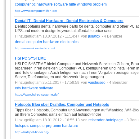
computer
pc
hardware
software
hilfe
windows
problem
http://www.computerhilfen.de/
Dental IT - Dental Hardware - Dental Electronics & Computers
Dentist obtains dental hardware parts for dental computer and other PC a
UPS and modern design keyword at affordable price rates.
Hinzugefügt am 18.07.2012 - 11:14:47
von
juliafox
- 4 Benutzer
dental
computer
hardware
electronics
http://www.microminder.com/
HSI PC SYSTEME
HSI PC SYSTEME bietet Computer und Netzwerk Service in Gifhorn, Brau
reparieren Ihren defekten Computer (PC), konfigurieren und installieren
und Telefonanlagen. Auch fertigen wir nach Ihren Vorgaben preisgünstig
Server, Telefonanlagen und Netzwerk-Umgebungen).
Hinzugefügt am 25.11.2017 - 17:58:59
von
vaishuseo
- 4 Benutzer
edv
hardware
software
https://www.hsi-pc-systeme.de/
Hotspots Blog über Drahtlos, Computer und Hotspots
Tipps über Hotspots, Computer und Anwendungen auf Wlanblog, Wifi-Blog. 
an Ihrem Computer, ganz einfach auf hotspot-finder
Hinzugefügt am 18.01.2012 - 16:55:13
von
reisender-hotelpage
- 3 Benu
hotspots
computerprgramm
hardware
http://hotspot-finder.org/