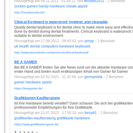
Hinzugefügt am 09.11.2011 - 01:44:22
von
felizitas2011
- 2 Benutzer
zocken
games
handy
hardware
cheats
apps6
http://handyzocker.de/
Clinical Keyboard is waterproof, hygienic and cleanable
Quality dental keyboard is for dental clinic to make more easy and effectiv
done by dentist during dental treatments. Clinical keyboard is waterproof
suitable to dental environment.
Hinzugefügt am 17.09.2012 - 09:45:43
von
jerryp
- 2 Benutzer
uk
health
dental
computers
hardware
keyboard
http://www.microminder.com/products/clinical-keyboard/
BE A GAMER
Bei BE A GAMER finden Sie alle News rund um die aktuelle Hardware un
erster Hand und bieten euch erstklassigen Inhalt von Gamer für Gamer.
Hinzugefügt am 02.02.2021 - 11:32:46
von
germanlink
- 2 Benutzer
gamer
hardware
spiele
https://beagamer.de/
Grafikkarten Kaufberatung
Ist ihre Hardware bereits veraltet? Dann schauen Sie sich bei grafikkart
professionelle Empfehlungen für Ihre Grafikkarte.
Hinzugefügt am 23.07.2022 - 17:50:19
von
forza91
- 2 Benutzer
grafikkarten-kaufberatung
grafikkarte
hardware
https://www.grafikkartengeek.de/
1
2
3
4
5
>