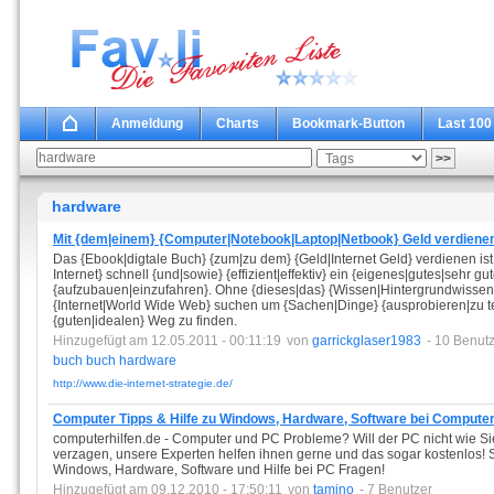
Anmeldung
Charts
Bookmark-Button
Last 100
hardware
Mit {dem|einem} {Computer|Notebook|Laptop|Netbook} Geld verdiene
Das {Ebook|digtale Buch} {zum|zu dem} {Geld|Internet Geld} verdienen ist 
Internet} schnell {und|sowie} {effizient|effektiv} ein {eigenes|gutes|sehr 
{aufzubauen|einzufahren}. Ohne {dieses|das} {Wissen|Hintergrundwissen
{Internet|World Wide Web} suchen um {Sachen|Dinge} {ausprobieren|zu t
{guten|idealen} Weg zu finden.
Hinzugefügt am 12.05.2011 - 00:11:19
von
garrickglaser1983
- 10 Benut
buch
buch
hardware
http://www.die-internet-strategie.de/
Computer Tipps & Hilfe zu Windows, Hardware, Software bei Computer
computerhilfen.de - Computer und PC Probleme? Will der PC nicht wie S
verzagen, unsere Experten helfen ihnen gerne und das sogar kostenlos! Si
Windows, Hardware, Software und Hilfe bei PC Fragen!
Hinzugefügt am 09.12.2010 - 17:50:11
von
tamino
- 7 Benutzer