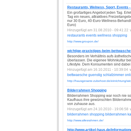
Restaurants, Welness, Sport, Events -
Ein großartiges Angebot jeden Tag. Erl
Tag ein neues, attraktives Freizeitangeb
nur 30 Euro, 40-Euro-Wellness-Behandlu
Euro)
Hinzugefügt am 31.08.2010 - 09:41:22
restaurants
events
wellness
shopping
http://www.groupon.de/
wichtige-praxistipps-beim-bettwasche
Besonders im Verhältnis aufs ästhetis
überlassen. Die eigenee Wohnkultur bei
Lifestyle. Dem Konsumenten sind dabei
Hinzugefügt am 16.10.2011 - 10:39:04
bettwaesche
guenstig
schlafzimmer
onl
http://hausgeraete-zubehoer.de/einrichtung/wic
Bilderrahmen Shopping
Bilderrahmen Shopping war noch nie so e
Kaufhaus ihre gewünschten Bilderrahmen
von zuhause aus.
Hinzugefügt am 24.10.2010 - 19:06:58
bilderrahmen
shopping
bilderrahmen
ka
http://www.allesrahmen.de/
http://www.artikel-haus.de/informati