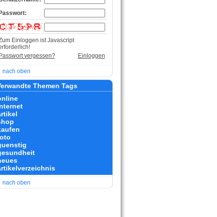
Passwort:
Zum Einloggen ist Javascript
erforderlich!
Passwort vergessen?
Einloggen
nach oben
erwandte Themen Tags
online
internet
rtikel
shop
kaufen
foto
guenstig
gesundheit
neues
artikelverzeichnis
nach oben