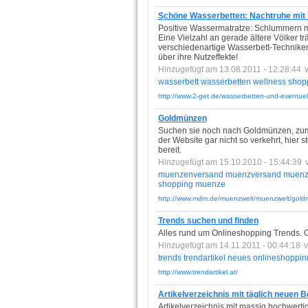
Schöne Wasserbetten: Nachtruhe mit
Positive Wassermatratze: Schlummern 
Eine Vielzahl an gerade ältere Völker 
verschiedenartige Wasserbett-Technike
über ihre Nutzeffekte!
Hinzugefügt am 13.08.2011 - 12:28:44
wasserbett
wasserbetten
wellness
shop
http://www.2-get.de/wasserbetten-und-eventuel
Goldmünzen
Suchen sie noch nach Goldmünzen, zum
der Website gar nicht so verkehrt, hie
bereit.
Hinzugefügt am 15.10.2010 - 15:44:39
muenzenversand
muenzversand
muenz
shopping
muenze
http://www.mdm.de/muenzwelt/muenzwelt/go
Trends suchen und finden
Alles rund um Onlineshopping Trends. O
Hinzugefügt am 14.11.2011 - 00:44:18
trends
trendartikel
neues
onlineshoppin
http://www.trendartikel.at/
Artikelverzeichnis mit täglich neuen
Artikelverzeichnis mit massig hochwert