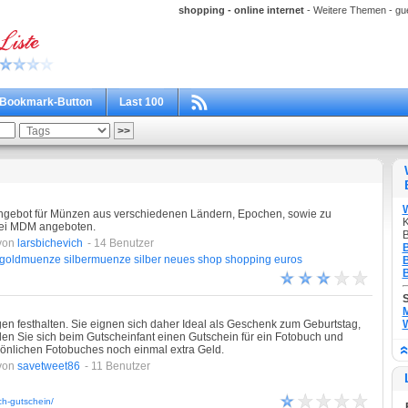
shopping - online internet
- Weitere Themen - gue
Bookmark-Button
Last 100
gebot für Münzen aus verschiedenen Ländern, Epochen, sowie zu
K
ei MDM angeboten.
B
von
larsbichevich
- 14 Benutzer
B
goldmuenze
silbermuenze
silber
neues
shop
shopping
euros
B
B
M
en festhalten. Sie eignen sich daher Ideal als Geschenk zum Geburtstag,
W
n Sie sich beim Gutscheinfant einen Gutschein für ein Fotobuch und
sönlichen Fotobuches noch einmal extra Geld.
von
savetweet86
- 11 Benutzer
ch-gutschein/