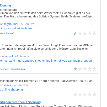
 Eignung
mitKompetenz
träumen von den Nutzeffekten beim Wasserbett. Gewöhnlich gibt es zwei
ne. Das Hardschalen und das Softside System! Beide Systeme, verfügen
von
tagtraumer
- 5 Benutzer
ping
gesundheit
wohnen
le-probleme/
 Erweitern der eigenen Münzen Sammlung? Dann sind sie bei MDM auf
r stehen nämlich regelmäßig viele verschiedene Münzen zum Bestellen
von
karlwitt
- 4 Benutzer
en-versand
muenzenshop
shop
online
internet
web
sammeln
shoppen
ldmuenzen_sammlungen
nlinemagazin mit Themen zu Energie sparen, Babys erster Urlaub uvm. .
von
maca
- 4 Benutzer
g
online
shopping
 Beiträgen zum Thema Shopping
igen Beiträgen. Täglich neue Beiträge zum Thema Shopping. Wer gerne