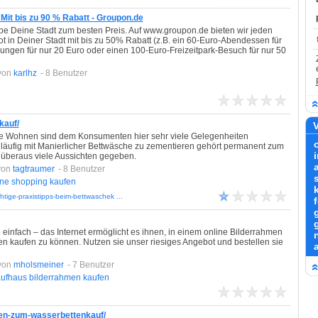
 Mit bis zu 90 % Rabatt - Groupon.de
ebe Deine Stadt zum besten Preis. Auf www.groupon.de bieten wir jeden
ot in Deiner Stadt mit bis zu 50% Rabatt (z.B. ein 60-Euro-Abendessen für
ngen für nur 20 Euro oder einen 100-Euro-Freizeitpark-Besuch für nur 50
von
karlhz
- 8 Benutzer
kauf/
V
che Wohnen sind dem Konsumenten hier sehr viele Gelegenheiten
läufig mit Manierlicher Bettwäsche zu zementieren gehört permanent zum
 überaus viele Aussichten gegeben.
a
von
tagtraumer
- 8 Benutzer
ine
shopping
kaufen
htige-praxistipps-beim-bettwaschek ...
infach – das Internet ermöglicht es ihnen, in einem online Bilderrahmen
 kaufen zu können. Nutzen sie unser riesiges Angebot und bestellen sie
von
mholsmeiner
- 7 Benutzer
ufhaus
bilderrahmen
kaufen
onen-zum-wasserbettenkauf/