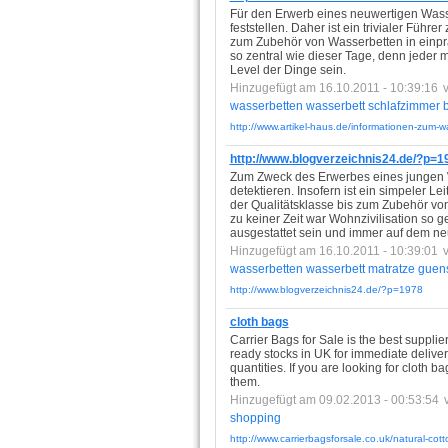
Für den Erwerb eines neuwertigen Wasse
feststellen. Daher ist ein trivialer Führ
zum Zubehör von Wasserbetten in einpräg
so zentral wie dieser Tage, denn jeder
Level der Dinge sein.
Hinzugefügt am 16.10.2011 - 10:39:16
wasserbetten
wasserbett
schlafzimmer
http://www.artikel-haus.de/informationen-zum-w
http://www.blogverzeichnis24.de/?p=1
Zum Zweck des Erwerbes eines jungen W
detektieren. Insofern ist ein simpeler L
der Qualitätsklasse bis zum Zubehör v
zu keiner Zeit war Wohnzivilisation so 
ausgestattet sein und immer auf dem ne
Hinzugefügt am 16.10.2011 - 10:39:01
wasserbetten
wasserbett
matratze
guens
http://www.blogverzeichnis24.de/?p=1978
cloth bags
Carrier Bags for Sale is the best suppli
ready stocks in UK for immediate deliver
quantities. If you are looking for cloth 
them.
Hinzugefügt am 09.02.2013 - 00:53:54
shopping
http://www.carrierbagsforsale.co.uk/natural-cot