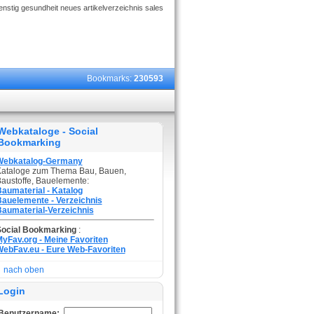
nstig gesundheit neues artikelverzeichnis sales
Bookmarks:
230593
Webkataloge - Social
Bookmarking
Webkatalog-Germany
ataloge zum Thema Bau, Bauen,
austoffe, Bauelemente:
aumaterial - Katalog
auelemente - Verzeichnis
aumaterial-Verzeichnis
Social Bookmarking
:
yFav.org - Meine Favoriten
ebFav.eu - Eure Web-Favoriten
nach oben
Login
Benutzername: