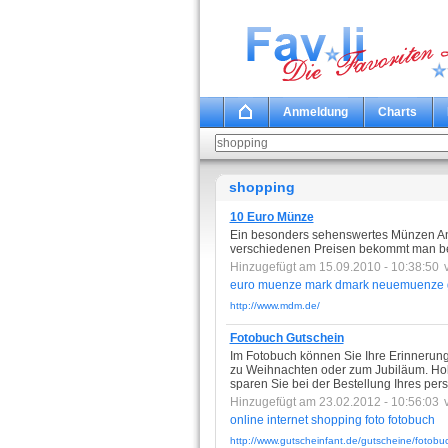
Anmeldung
Charts
shopping
10 Euro Münze
Ein besonders sehenswertes Münzen An
verschiedenen Preisen bekommt man b
Hinzugefügt am 15.09.2010 - 10:38:50
euro
muenze
mark
dmark
neuemuenze
http://www.mdm.de/
Fotobuch Gutschein
Im Fotobuch können Sie Ihre Erinnerung
zu Weihnachten oder zum Jubiläum. Hole
sparen Sie bei der Bestellung Ihres per
Hinzugefügt am 23.02.2012 - 10:56:03
online
internet
shopping
foto
fotobuch
http://www.gutscheinfant.de/gutscheine/fotobu