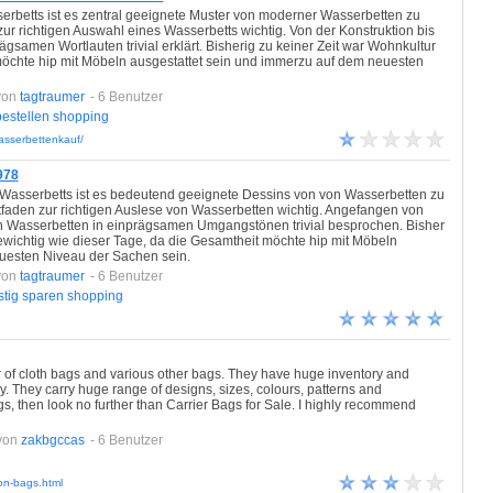
rbetts ist es zentral geeignete Muster von moderner Wasserbetten zu
er zur richtigen Auswahl eines Wasserbetts wichtig. Von der Konstruktion bis
samen Wortlauten trivial erklärt. Bisherig zu keiner Zeit war Wohnkultur
 möchte hip mit Möbeln ausgestattet sein und immerzu auf dem neuesten
von
tagtraumer
- 6 Benutzer
bestellen
shopping
asserbettenkauf/
978
asserbetts ist es bedeutend geeignete Dessins von von Wasserbetten zu
eitfaden zur richtigen Auslese von Wasserbetten wichtig. Angefangen von
on Wasserbetten in einprägsamen Umgangstönen trivial besprochen. Bisher
gewichtig wie dieser Tage, da die Gesamtheit möchte hip mit Möbeln
uesten Niveau der Sachen sein.
von
tagtraumer
- 6 Benutzer
tig
sparen
shopping
er of cloth bags and various other bags. They have huge inventory and
y. They carry huge range of designs, sizes, colours, patterns and
bags, then look no further than Carrier Bags for Sale. I highly recommend
von
zakbgccas
- 6 Benutzer
ton-bags.html