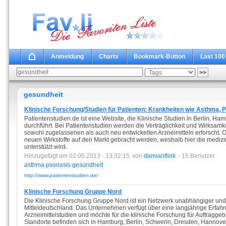
Anmeldung
Charts
Bookmark-Button
Last 100
gesundheit
Klinische Forschung/Studien für Patienten: Krankheiten wie Asthma, P
Patientenstudien.de ist eine Website, die Klinische Studien in Berlin, 
durchführt. Bei Patientenstudien werden die Verträglichkeit und Wirksam
sowohl zugelassenen als auch neu entwickelten Arzneimitteln erforscht. 
neuen Wirkstoffe auf den Markt gebracht werden, weshalb hier die medizi
unterstützt wird.
Hinzugefügt am 02.05.2013 - 13:32:15
von
damianflink
- 15 Benutzer
asthma
psoriasis
gesundheit
http://www.patientenstudien.de/
Klinische Forschung Gruppe Nord
Die Klinische Forschung Gruppe Nord ist ein Netzwerk unabhängiger und
Mitteldeutschland. Das Unternehmen verfügt über eine langjährige Erfah
Arzneimittelstudien und möchte für die klinische Forschung für Auftraggebe
Standorte befinden sich in Hamburg, Berlin, Schwerin, Dresden, Hannove