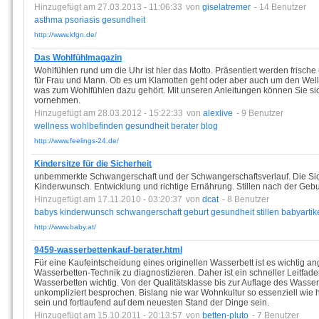
Hinzugefügt am 27.03.2013 - 11:06:33
von
giselatremer
- 14 Benutzer
asthma
psoriasis
gesundheit
http://www.kfgn.de/
Das Wohlfühlmagazin
Wohlfühlen rund um die Uhr ist hier das Motto. Präsentiert werden frisch
für Frau und Mann. Ob es um Klamotten geht oder aber auch um den Wellne
was zum Wohlfühlen dazu gehört. Mit unseren Anleitungen können Sie s
vornehmen.
Hinzugefügt am 28.03.2012 - 15:22:33
von
alexlive
- 9 Benutzer
wellness
wohlbefinden
gesundheit
berater
blog
http://www.feelings-24.de/
Kindersitze für die Sicherheit
unbemmerkte Schwangerschaft und der Schwangerschaftsverlauf. Die Sicher
Kinderwunsch. Entwicklung und richtige Ernährung. Stillen nach der Gebu
Hinzugefügt am 17.11.2010 - 03:20:37
von
dcat
- 8 Benutzer
babys
kinderwunsch
schwangerschaft
geburt
gesundheit
stillen
babyartik
http://www.baby.at/
9459-wasserbettenkauf-berater.html
Für eine Kaufeintscheidung eines originellen Wasserbett ist es wichtig 
Wasserbetten-Technik zu diagnostizieren. Daher ist ein schneller Leitfad
Wasserbetten wichtig. Von der Qualitätsklasse bis zur Auflage des Wasser
unkompliziert besprochen. Bislang nie war Wohnkultur so essenziell wie h
sein und fortlaufend auf dem neuesten Stand der Dinge sein.
Hinzugefügt am 15.10.2011 - 20:13:57
von
betten-pluto
- 7 Benutzer