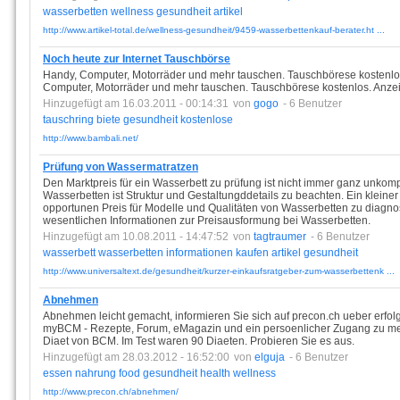
wasserbetten
wellness
gesundheit
artikel
http://www.artikel-total.de/wellness-gesundheit/9459-wasserbettenkauf-berater.ht ...
Noch heute zur Internet Tauschbörse
Handy, Computer, Motorräder und mehr tauschen. Tauschbörese kostenlo
Computer, Motorräder und mehr tauschen. Tauschbörese kostenlos. Anzei
Hinzugefügt am 16.03.2011 - 00:14:31
von
gogo
- 6 Benutzer
tauschring
biete
gesundheit
kostenlose
http://www.bambali.net/
Prüfung von Wassermatratzen
Den Marktpreis für ein Wasserbett zu prüfung ist nicht immer ganz unkomp
Wasserbetten ist Struktur und Gestaltungddetails zu beachten. Ein kleiner
opportunen Preis für Modelle und Qualitäten von Wasserbetten zu diagnost
wesentlichen Informationen zur Preisausformung bei Wasserbetten.
Hinzugefügt am 10.08.2011 - 14:47:52
von
tagtraumer
- 6 Benutzer
wasserbett
wasserbetten
informationen
kaufen
artikel
gesundheit
http://www.universaltext.de/gesundheit/kurzer-einkaufsratgeber-zum-wasserbettenk ...
Abnehmen
Abnehmen leicht gemacht, informieren Sie sich auf precon.ch ueber erfolg
myBCM - Rezepte, Forum, eMagazin und ein persoenlicher Zugang zu mehr 
Diaet von BCM. Im Test waren 90 Diaeten. Probieren Sie es aus.
Hinzugefügt am 28.03.2012 - 16:52:00
von
elguja
- 6 Benutzer
essen
nahrung
food
gesundheit
health
wellness
http://www.precon.ch/abnehmen/