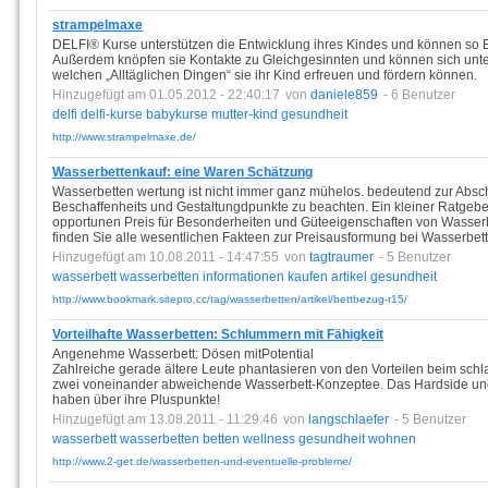
strampelmaxe
DELFI® Kurse unterstützen die Entwicklung ihres Kindes und können so
Außerdem knöpfen sie Kontakte zu Gleichgesinnten und können sich unte
welchen „Alltäglichen Dingen“ sie ihr Kind erfreuen und fördern können.
Hinzugefügt am 01.05.2012 - 22:40:17
von
daniele859
- 6 Benutzer
delfi
delfi-kurse
babykurse
mutter-kind
gesundheit
http://www.strampelmaxe.de/
Wasserbettenkauf: eine Waren Schätzung
Wasserbetten wertung ist nicht immer ganz mühelos. bedeutend zur Absc
Beschaffenheits und Gestaltungdpunkte zu beachten. Ein kleiner Ratgeber
opportunen Preis für Besonderheiten und Güteeigenschaften von Wasserb
finden Sie alle wesentlichen Fakteen zur Preisausformung bei Wasserbet
Hinzugefügt am 10.08.2011 - 14:47:55
von
tagtraumer
- 5 Benutzer
wasserbett
wasserbetten
informationen
kaufen
artikel
gesundheit
http://www.bookmark.sitepro.cc/tag/wasserbetten/artikel/bettbezug-r15/
Vorteilhafte Wasserbetten: Schlummern mit Fähigkeit
Angenehme Wasserbett: Dösen mitPotential
Zahlreiche gerade ältere Leute phantasieren von den Vorteilen beim schl
zwei voneinander abweichende Wasserbett-Konzeptee. Das Hardside und
haben über ihre Pluspunkte!
Hinzugefügt am 13.08.2011 - 11:29:46
von
langschlaefer
- 5 Benutzer
wasserbett
wasserbetten
betten
wellness
gesundheit
wohnen
http://www.2-get.de/wasserbetten-und-eventuelle-probleme/