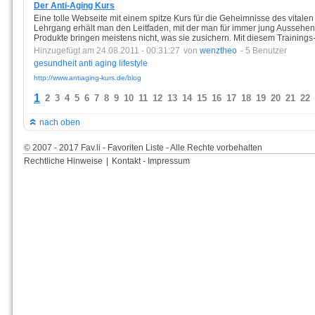
Der Anti-Aging Kurs
Eine tolle Webseite mit einem spitze Kurs für die Geheimnisse des vitale
Lehrgang erhält man den Leitfaden, mit der man für immer jung Aussehen
Produkte bringen meistens nicht, was sie zusichern. Mit diesem Traini
Hinzugefügt am 24.08.2011 - 00:31:27
von
wenztheo
- 5 Benutzer
gesundheit
anti
aging
lifestyle
http://www.antiaging-kurs.de/blog
1
2
3
4
5
6
7
8
9
10
11
12
13
14
15
16
17
18
19
20
21
22
nach oben
© 2007 - 2017 Fav.li - Favoriten Liste - Alle Rechte vorbehalten
Rechtliche Hinweise
|
Kontakt - Impressum