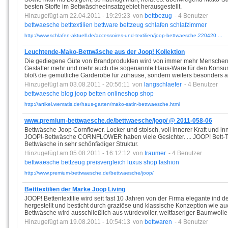
besten Stoffe im Bettwäscheeinsatzgebiet herausgestellt.
Hinzugefügt am 22.04.2011 - 19:29:23
von
bettbezug
- 4 Benutzer
bettwaesche
betttextilien
bettware
bettzeug
schlafen
schlafzimmer
http://www.schlafen-aktuell.de/accessoires-und-textilien/joop-bettwaesche.220420 ...
Leuchtende-Mako-Bettwäsche aus der Joop! Kollektion
Die gediegene Güte von Brandprodukten wird von immer mehr Menschen g
Gestalter mehr und mehr auch die sogenannte Haus-Ware für den Konsum
bloß die gemütliche Garderobe für zuhause, sondern weiters besonders a
Hinzugefügt am 03.08.2011 - 20:56:11
von
langschlaefer
- 4 Benutzer
bettwaesche
blog
joop
betten
onlineshop
shop
http://artikel.wematis.de/haus-garten/mako-satin-bettwaesche.html
www.premium-bettwaesche.de/bettwaesche/joop/ @ 2011-058-06
Bettwäsche Joop Cornflower. Locker und stoisch, voll innerer Kraft und in
JOOP!-Bettwäsche CORNFLOWER haben viele Gesichter. ... JOOP! Bett-Tex
Bettwäsche in sehr schönfädiger Struktur.
Hinzugefügt am 05.08.2011 - 16:12:12
von
traumer
- 4 Benutzer
bettwaesche
bettzeug
preisvergleich
luxus
shop
fashion
http://www.premium-bettwaesche.de/bettwaesche/joop/
Betttextilien der Marke Joop Living
JOOP! Bettentextilie wird seit fast 10 Jahren von der Firma elegante ind
hergestellt und besticht durch graziöse und klassische Konzeption wie 
Bettwäsche wird ausschließlich aus würdevoller, weitfaseriger Baumwolle 
Hinzugefügt am 19.08.2011 - 10:54:13
von
bettwaren
- 4 Benutzer