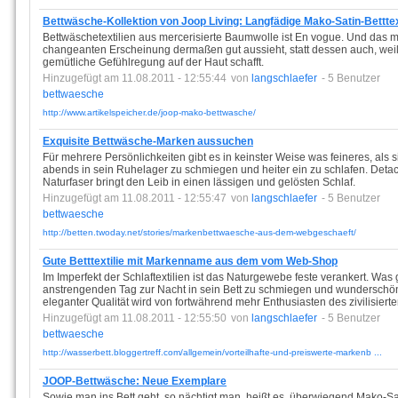
Bettwäsche-Kollektion von Joop Living: Langfädige Mako-Satin-Betttex
Bettwäschetextilien aus mercerisierte Baumwolle ist En vogue. Und das mi
changeanten Erscheinung dermaßen gut aussieht, statt dessen auch, wei
gemütliche Gefühlregung auf der Haut schafft.
Hinzugefügt am 11.08.2011 - 12:55:44
von
langschlaefer
- 5 Benutzer
bettwaesche
http://www.artikelspeicher.de/joop-mako-bettwasche/
Exquisite Bettwäsche-Marken aussuchen
Für mehrere Persönlichkeiten gibt es in keinster Weise was feineres, als
abends in sein Ruhelager zu schmiegen und heiter ein zu schlafen. Detac
Naturfaser bringt den Leib in einen lässigen und gelösten Schlaf.
Hinzugefügt am 11.08.2011 - 12:55:47
von
langschlaefer
- 5 Benutzer
bettwaesche
http://betten.twoday.net/stories/markenbettwaesche-aus-dem-webgeschaeft/
Gute Betttextilie mit Markenname aus dem vom Web-Shop
Im Imperfekt der Schlaftextilien ist das Naturgewebe feste verankert. Was 
anstrengenden Tag zur Nacht in sein Bett zu schmiegen und wunderschö
eleganter Qualität wird von fortwährend mehr Enthusiasten des zivilisiert
Hinzugefügt am 11.08.2011 - 12:55:50
von
langschlaefer
- 5 Benutzer
bettwaesche
http://wasserbett.bloggertreff.com/allgemein/vorteilhafte-und-preiswerte-markenb ...
JOOP-Bettwäsche: Neue Exemplare
Sowie man ins Bett geht, so nächtigt man, heißt es. überwiegend Mako-Sat