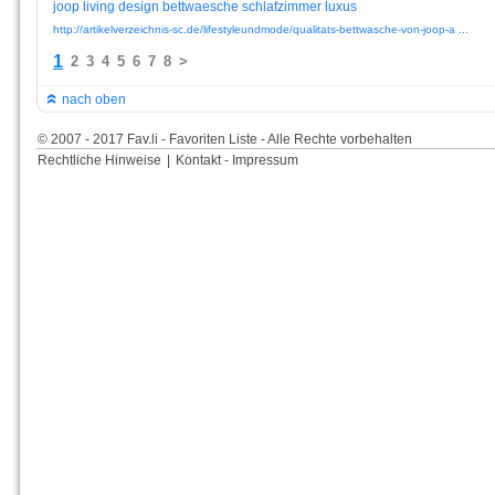
joop
living
design
bettwaesche
schlafzimmer
luxus
http://artikelverzeichnis-sc.de/lifestyleundmode/qualitats-bettwasche-von-joop-a ...
1
2
3
4
5
6
7
8
>
nach oben
© 2007 - 2017 Fav.li - Favoriten Liste - Alle Rechte vorbehalten
Rechtliche Hinweise
|
Kontakt - Impressum