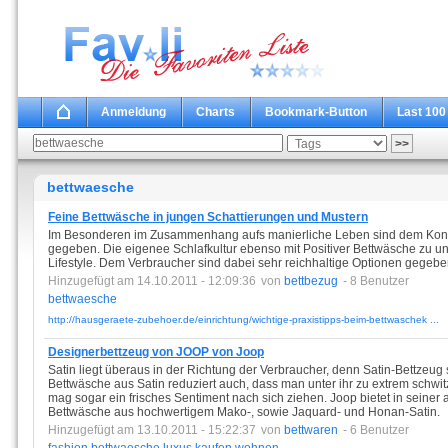
Anmeldung
Charts
Bookmark-Button
Last 100
bettwaesche
Feine Bettwäsche in jungen Schattierungen und Mustern
Im Besonderen im Zusammenhang aufs manierliche Leben sind dem Konsu
gegeben. Die eigenee Schlafkultur ebenso mit Positiver Bettwäsche zu 
Lifestyle. Dem Verbraucher sind dabei sehr reichhaltige Optionen gegebe
Hinzugefügt am 14.10.2011 - 12:09:36
von
bettbezug
- 8 Benutzer
bettwaesche
http://hausgeraete-zubehoer.de/einrichtung/wichtige-praxistipps-beim-bettwaschek ...
Designerbettzeug von JOOP von Joop
Satin liegt überaus in der Richtung der Verbraucher, denn Satin-Bettzeug s
Bettwäsche aus Satin reduziert auch, dass man unter ihr zu extrem schwitzt
mag sogar ein frisches Sentiment nach sich ziehen. Joop bietet in seiner 
Bettwäsche aus hochwertigem Mako-, sowie Jaquard- und Honan-Satin.
Hinzugefügt am 13.10.2011 - 15:22:37
von
bettwaren
- 6 Benutzer