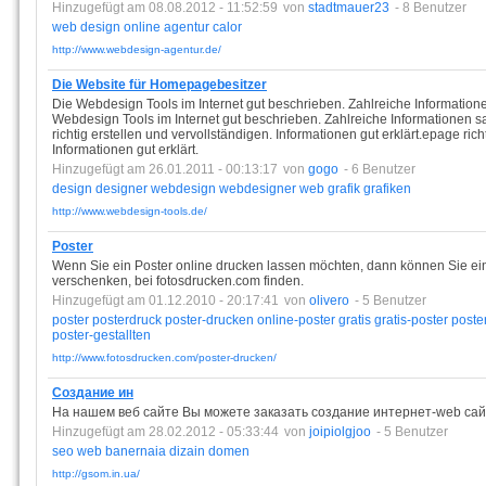
Hinzugefügt am 08.08.2012 - 11:52:59
von
stadtmauer23
- 8 Benutzer
web
design
online
agentur
calor
http://www.webdesign-agentur.de/
Die Website für Homepagebesitzer
Die Webdesign Tools im Internet gut beschrieben. Zahlreiche Informat
Webdesign Tools im Internet gut beschrieben. Zahlreiche Information
richtig erstellen und vervollständigen. Informationen gut erklärt.epage rich
Informationen gut erklärt.
Hinzugefügt am 26.01.2011 - 00:13:17
von
gogo
- 6 Benutzer
design
designer
webdesign
webdesigner
web
grafik
grafiken
http://www.webdesign-tools.de/
Poster
Wenn Sie ein Poster online drucken lassen möchten, dann können Sie ein 
verschenken, bei fotosdrucken.com finden.
Hinzugefügt am 01.12.2010 - 20:17:41
von
olivero
- 5 Benutzer
poster
posterdruck
poster-drucken
online-poster
gratis
gratis-poster
poster
poster-gestallten
http://www.fotosdrucken.com/poster-drucken/
Создание ин
На нашем веб сайте Вы можете заказать создание интернет-web сайт
Hinzugefügt am 28.02.2012 - 05:33:44
von
joipiolgjoo
- 5 Benutzer
seo
web
banernaia
dizain
domen
http://gsom.in.ua/