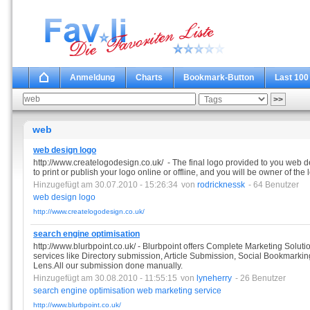
Anmeldung
Charts
Bookmark-Button
Last 100
web
web design logo
http://www.createlogodesign.co.uk/ - The final logo provided to you web des
to print or publish your logo online or offline, and you will be owner of the 
Hinzugefügt am 30.07.2010 - 15:26:34
von
rodricknessk
- 64 Benutzer
web
design
logo
http://www.createlogodesign.co.uk/
search engine optimisation
http://www.blurbpoint.co.uk/ - Blurbpoint offers Complete Marketing Soluti
services like Directory submission, Article Submission, Social Bookmark
Lens.All our submission done manually.
Hinzugefügt am 30.08.2010 - 11:55:15
von
lyneherry
- 26 Benutzer
search
engine
optimisation
web
marketing
service
http://www.blurbpoint.co.uk/