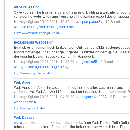
website leasing
Save yourself the time, energy and hassles of building a website for you
considering website leasing from one of the leading expert design speciali
Hinzugefügt am 25.10.2011 - 10:37:11
von
pompadur3v
- 12 Benutzer
website
leasing
web
leasing
web
leasin
http://www.websiteleasinguk.co.uk/
bezahlbares Webdesign
Egal ob es um einen hoch funktionalen Onlineshop, CMS-Systeme, optisc
Programmierl�sungen oder gelungenes Grafikdesign geht � die Spezial
der Agentur Design Busse verstehen ihr Handwerk.
Hinzugefügt am 22.06.2011 - 14:38:20
von
jolanta65
- 8 Benutzer
web
grafikdesign
homepage
design
http://www.design-busse.de/
Web Apps
Web Apps fuer Alles. Inzwischen gibt es fuer fast alles was man braucht e
zu finden. Auf WebAppWorld findest du fuer fast alles die entsprechende
Hinzugefügt am 28.06.2011 - 04:28:29
von
rivymelzer1982
- 8 Benutzer
webapps
web
http://webappworld.de/
Web Design
Auf webdesign-agentur.de brauchbare Infos über Web Design.Tolle Seite m
reinschauen und sich informieren. Hier bekommt man wirklich tolle Tipps!