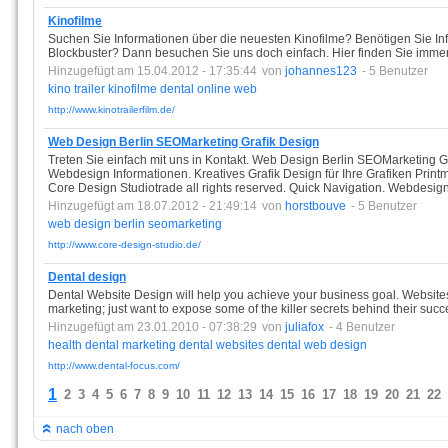
Kinofilme
Suchen Sie Informationen über die neuesten Kinofilme? Benötigen Sie In
Blockbuster? Dann besuchen Sie uns doch einfach. Hier finden Sie immer
Hinzugefügt am 15.04.2012 - 17:35:44
von
johannes123
- 5 Benutzer
kino
trailer
kinofilme
dental
online
web
http://www.kinotrailerfilm.de/
Web Design Berlin SEOMarketing Grafik Design
Treten Sie einfach mit uns in Kontakt. Web Design Berlin SEOMarketing
Webdesign Informationen. Kreatives Grafik Design für Ihre Grafiken Print
Core Design Studiotrade all rights reserved. Quick Navigation. Webdesig
Hinzugefügt am 18.07.2012 - 21:49:14
von
horstbouve
- 5 Benutzer
web
design
berlin
seomarketing
http://www.core-design-studio.de/
Dental design
Dental Website Design will help you achieve your business goal. Websites 
marketing; just want to expose some of the killer secrets behind their succ
Hinzugefügt am 23.01.2010 - 07:38:29
von
juliafox
- 4 Benutzer
health
dental
marketing
dental
websites
dental
web
design
http://www.dental-focus.com/
1
2
3
4
5
6
7
8
9
10
11
12
13
14
15
16
17
18
19
20
21
22
nach oben