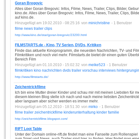
Goran Bregovic
Alles über Goran Bregovic: Infos, Filme, News, Trailer, Clips, Bilder, Gebur
kino.de. Alles über Goran Bregovic: Infos, Filme, News, Trailer, Clips, Bild
auf kino.de.
Hinzugefügt am 19.02.2010 - 08:25:16
von
minichristine
- 1 Benutzer
filme
news
trailer
clips
http://www.kino.de/star/goran-bregovic/23200.html
FILMSTARTS.de - Kino, TV Serien, DVDs, Kritiken
Finde das aktuelle Kinoprogramm, die neuesten Nachrichten, TV- und Film-
Filmkritiken und noch viel mehr. Filmstarts.de bietet dir einen guten Üb
Bereich Film
Hinzugefügt am 01.10.2010 - 15:02:32
von
meike523
- 1 Benutzer
filmkritiken
kino
nachrichten
dvds
trailer
vorschau
interviews
hintergrungi
http://www.filmstarts.de/
Zeichentrickfilme
Ich bin eine Mutter dreier Kinder und schau mir mit meinen Liebsten für m
diesem kleinen Blog stelle ich nach und nach meine liebsten Zeichentrickf
aber langsam aber sicher werden es immer mehr.
Hinzugefügt am 05.12.2010 - 18:51:30
von
mirko
- 1 Benutzer
filme
trailer
zeichentrickfilme
kinderunterhaltung
kinder
familie
http://zeichentrickfilme.blogspot.com/
RIFT Loot Table
Unter der Domain online-rift.de findet man eine Fanseite zum Rollenspiel R
zum Spiel und News, auch Trailer sind hier zu finden. Hier findet man ein