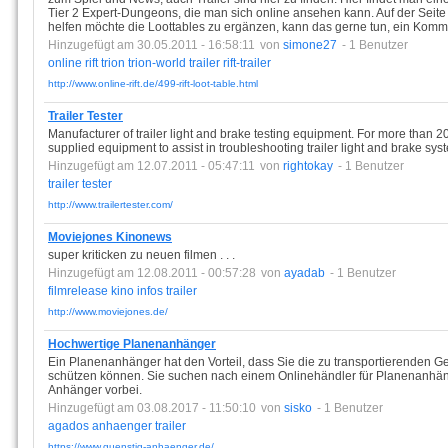
Tier 2 Expert-Dungeons, die man sich online ansehen kann. Auf der Seite s
helfen möchte die Loottables zu ergänzen, kann das gerne tun, ein Kommen
Hinzugefügt am 30.05.2011 - 16:58:11
von
simone27
- 1 Benutzer
online
rift
trion
trion-world
trailer
rift-trailer
http://www.online-rift.de/499-rift-loot-table.html
Trailer Tester
Manufacturer of trailer light and brake testing equipment. For more than 
supplied equipment to assist in troubleshooting trailer light and brake sys
Hinzugefügt am 12.07.2011 - 05:47:11
von
rightokay
- 1 Benutzer
trailer
tester
http://www.trailertester.com/
Moviejones Kinonews
super kriticken zu neuen filmen . . .
Hinzugefügt am 12.08.2011 - 00:57:28
von
ayadab
- 1 Benutzer
filmrelease
kino
infos
trailer
http://www.moviejones.de/
Hochwertige Planenanhänger
Ein Planenanhänger hat den Vorteil, dass Sie die zu transportierenden
schützen können. Sie suchen nach einem Onlinehändler für Planenanhän
Anhänger vorbei.
Hinzugefügt am 03.08.2017 - 11:50:10
von
sisko
- 1 Benutzer
agados
anhaenger
trailer
https://www.guenstig-anhaenger.de/