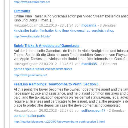
http://www.kinotrailerfilm.de/
Filmtrailer
Online Kino Trailer, Kino Vorschau sofort per Video Stream kostenlos an
Kino und Doku Filmen. [...]
Hinzugefügt am 19.12.2010 - 23:51:34
von
modanna
- 3 Benutzer
kinotrailer
trailer
filmtrailer
kinofilme
kinovorschau
vergleich
shop
http://www.kinotrailer24.info/
Spiele Tricks & Angebote auf Gamefacts
Auf der Internetseite Gamefacts.de findet Ihr viele Neuigkeiten und Info
Thema Spiele für die Xbox als auch für die mobilen Konsolen von Playst
von Apple. Dieses und vieles mehr findet Ihr auf der Internetseite Gamefac
Hinzugefügt am 23.03.2012 - 13:46:57
von
manillo85
- 3 Benutzer
games
spiele
trailer
cheats
tests
tricks
http://www.gamefacts.de/
FearLiss Ramblings: Toowoomba to Perth: Section 6
At this point, the buyer becomes the owner. Together the agent and the la
necessary advice and assistance, and help avoid common mistakes and pr
paid, and the tax situation depends on residential status.Again, legal advic
require all licenses and certificates to be issued, and that the property is
place to protect the deposit in case the development is not completed.
Hinzugefügt am 26.02.2013 - 22:57:55
von
solthompson47
- 2 Benutzer
pontoon
trailer
parts
http://fearliss.blogspot.ru/2008/07/toowoomba-to-perth-section-6.html