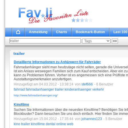
Anmeldung
Charts
Bookmark-Button
Last 100
trailer
Detaillierte Informationen zu Anhängern für Fahrräder
Fahrradanhänger sieht man heutzutage nicht selten, gerade die Universel
ist ein Anlass weswegen Familien sich zum Kauf entscheiden. Aber ein z
kann zu Problemen führen. Vorher ist es angemessen sich eine Prüfliste m
Ausstattungsmerkmalen anzufertigen.
Hinzugefügt am 04.03.2012 - 13:38:24
von
stef666
- 6 Benutzer
fahrrad
fahrradanhaenger
trailer
kinderanhaenger
verkehr
http://www.fahrradanhaenger.org/
Kinofilme
Suchen Sie Informationen über die neuesten Kinofilme? Benötigen Sie In
Blockbuster? Dann besuchen Sie uns doch einfach. Hier finden Sie immer
Hinzugefügt am 15.04.2012 - 17:35:44
von
johannes123
- 5 Benutzer
kino
trailer
kinofilme
dental
online
web