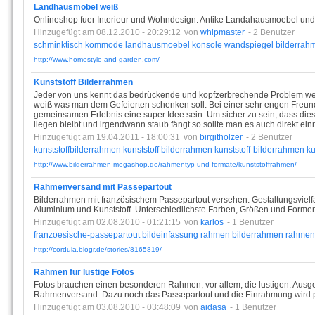
Landhausmöbel weiß
Onlineshop fuer Interieur und Wohndesign. Antike Landahausmoebel und m
Hinzugefügt am 08.12.2010 - 20:29:12
von
whipmaster
- 2 Benutzer
schminktisch
kommode
landhausmoebel
konsole
wandspiegel
bilderrah
http://www.homestyle-and-garden.com/
Kunststoff Bilderrahmen
Jeder von uns kennt das bedrückende und kopfzerbrechende Problem wen
weiß was man dem Gefeierten schenken soll. Bei einer sehr engen Freunds
gemeinsamen Erlebnis eine super Idee sein. Um sicher zu sein, dass die
liegen bleibt und irgendwann staub fängt so sollte man es auch direkt ei
Hinzugefügt am 19.04.2011 - 18:00:31
von
birgitholzer
- 2 Benutzer
kunststoffbilderrahmen
kunststoff
bilderrahmen
kunststoff-bilderrahmen
ku
http://www.bilderrahmen-megashop.de/rahmentyp-und-formate/kunststoffrahmen/
Rahmenversand mit Passepartout
Bilderrahmen mit französischem Passepartout versehen. Gestaltungsvielfal
Aluminium und Kunststoff. Unterschiedlichste Farben, Größen und Formen
Hinzugefügt am 02.08.2010 - 01:21:15
von
karlos
- 1 Benutzer
franzoesische-passepartout
bildeinfassung
rahmen
bilderrahmen
rahmen
http://cordula.blogr.de/stories/8165819/
Rahmen für lustige Fotos
Fotos brauchen einen besonderen Rahmen, vor allem, die lustigen. Ausg
Rahmenversand. Dazu noch das Passepartout und die Einrahmung wird per
Hinzugefügt am 03.08.2010 - 03:48:09
von
aidasa
- 1 Benutzer