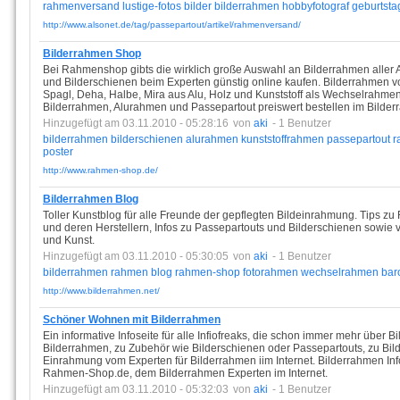
rahmenversand
lustige-fotos
bilder
bilderrahmen
hobbyfotograf
geburtsta
http://www.alsonet.de/tag/passepartout/artikel/rahmenversand/
Bilderrahmen Shop
Bei Rahmenshop gibts die wirklich große Auswahl an Bilderrahmen aller A
und Bilderschienen beim Experten günstig online kaufen. Bilderrahmen
Spagl, Deha, Halbe, Mira aus Alu, Holz und Kunststoff als Wechselrahm
Bilderrahmen, Alurahmen und Passepartout preiswert bestellen im Bilde
Hinzugefügt am 03.11.2010 - 05:28:16
von
aki
- 1 Benutzer
bilderrahmen
bilderschienen
alurahmen
kunststoffrahmen
passepartout
r
poster
http://www.rahmen-shop.de/
Bilderrahmen Blog
Toller Kunstblog für alle Freunde der gepflegten Bildeinrahmung. Tips 
und deren Herstellern, Infos zu Passepartouts und Bilderschienen sowie
und Kunst.
Hinzugefügt am 03.11.2010 - 05:30:05
von
aki
- 1 Benutzer
bilderrahmen
rahmen
blog
rahmen-shop
fotorahmen
wechselrahmen
bar
http://www.bilderrahmen.net/
Schöner Wohnen mit Bilderrahmen
Ein informative Infoseite für alle Infiofreaks, die schon immer mehr über B
Bilderrahmen, zu Zubehör wie Bilderschienen oder Passepartouts, zu Bild
Einrahmung vom Experten für Bilderrahmen iim Internet. Bilderrahmen Info
Rahmen-Shop.de, dem Bilderrahmen Experten im Internet.
Hinzugefügt am 03.11.2010 - 05:32:03
von
aki
- 1 Benutzer