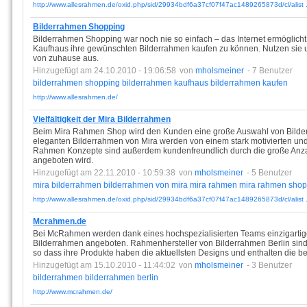
http://www.allesrahmen.de/oxid.php/sid/29934bdf6a37cf07f47ac1489265873d/cl/alist .
Bilderrahmen Shopping
Bilderrahmen Shopping war noch nie so einfach – das Internet ermöglicht
Kaufhaus ihre gewünschten Bilderrahmen kaufen zu können. Nutzen sie un
von zuhause aus.
Hinzugefügt am 24.10.2010 - 19:06:58
von
mholsmeiner
- 7 Benutzer
bilderrahmen
shopping
bilderrahmen
kaufhaus
bilderrahmen
kaufen
http://www.allesrahmen.de/
Vielfältigkeit der Mira Bilderrahmen
Beim Mira Rahmen Shop wird den Kunden eine große Auswahl von Bilderr
eleganten Bilderrahmen von Mira werden von einem stark motivierten und q
Rahmen Konzepte sind außerdem kundenfreundlich durch die große Anzah
angeboten wird.
Hinzugefügt am 22.11.2010 - 10:59:38
von
mholsmeiner
- 5 Benutzer
mira
bilderrahmen
bilderrahmen
von
mira
mira
rahmen
mira
rahmen
shop
http://www.allesrahmen.de/oxid.php/sid/29934bdf6a37cf07f47ac1489265873d/cl/alist .
Mcrahmen.de
Bei McRahmen werden dank eines hochspezialisierten Teams einzigartig
Bilderrahmen angeboten. Rahmenhersteller von Bilderrahmen Berlin sind
so dass ihre Produkte haben die aktuellsten Designs und enthalten die be
Hinzugefügt am 15.10.2010 - 11:44:02
von
mholsmeiner
- 3 Benutzer
bilderrahmen
bilderrahmen
berlin
http://www.mcrahmen.de/