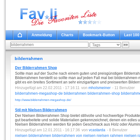
Anmeldung
Charts
Bookmark-Button
Last 100
bilderrahmen
Der Bilderrahmen Shop
Sollte man auf der Suche nach einem guten und preisgünstigen Bilderrah
Bilderrahmen herstellt so sollte man auf jeden Fall mal bei bilderrahme
gibt es ein breites Sortiment an sehr einzigartigen und preiswerten Bilde
Hinzugefügt am 22.02.2011 - 17:16:11
von
mholsmeiner
- 11 Benutzer
bilderrahmen-megashop-de
bilderrahmen
bilderrahmen-shop
bilderrahm
http://www.bilderrahmen-megashop.de/
Stil mit Nielsen Bilderrahmen
Der Nielsen Bilderrahmen Shop bietet stillvolle und hochwertige Produk
gut bearbeitete und solide Materialien gekennzeichnet, denen ein edles un
Nielsen Bilderrahmen werden für jeden Geschmack aus Holz oder Alumini
Hinzugefügt am 12.01.2011 - 16:17:36
von
vcastarda
- 8 Benutzer
nielsen
bilderrahmen
bilderrahmen
von
nielsen
nielsen
rahmen
nielsen
r