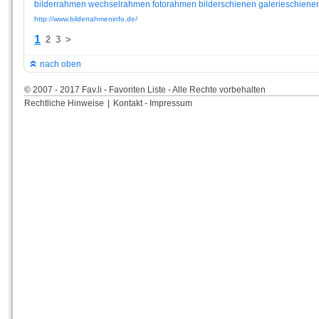
bilderrahmen
wechselrahmen
fotorahmen
bilderschienen
galerieschiene
http://www.bilderrahmeninfo.de/
1
2
3
>
nach oben
© 2007 - 2017 Fav.li - Favoriten Liste - Alle Rechte vorbehalten
Rechtliche Hinweise
|
Kontakt - Impressum