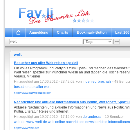
Anmeldung
Charts
Bookmark-Button
Last 100
welt
Besucher aus aller Welt reisen speziell
Ein volles Programm und Party bis zum Open-End machen das Wiesnzelt zu
Welt reisen speziell zur Münchner Wiesn an und tätigen die Tische reservie
Voraus. Mit einer
Hinzugefügt am 17.06.2012 - 23:42:02
von
ingenieurbrochah
- 48 Benut
besucher
aus
aller
welt
http://www.daswiesnzelt.de/
Nachrichten und aktuelle Informationen aus Politik, Wirtschaft, Sport u
Aktuelle Nachrichten und aktuelle Informationen und News aus Politik, Wirt
Kultur, Literatur, Reise und Internet
Hinzugefügt am 19.07.2010 - 17:12:00
von
dbrandesss
- 10 Benutzer
welt-de
www-welt-de
welt
online
nachrichten
news
berichte
informationen
http://www.welt.de/