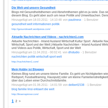
Die Welt und unsere Gesundheit
Blogs mit Gesundheitsthemen und Abnehmthemen gibt es ja viele. Das sin
diesem Blog. Es geht aber auch um neue Politik und Umweltsachen. Denn a
Hinzugefügt am 18.03.2011 - 14:10:48
von
paulinesx
- 1 Benutzer
gesundheit
welt
informationen
politik
http://gesundewelt.wordpress.com/
Aktuelle Nachrichten und Videos - nachrichten1.com
Aktuelle Nachrichten - Inland Ausland Wirtschaft Kultur Sport . Aktuelle Na
Wirtschaft, Sport und der Welt | Aktuelle Nachrichten - Inland Ausland Wirt
und Videos aus Politik, Wirtschaft, Sport und der Welt
Hinzugefügt am 11.04.2011 - 00:02:41
von
dhstudio
- 1 Benutzer
nachrichten
politik
wirtschaft
sport
welt
http://nachrichten1.com/
Mein Hobby ist Bloggen
Kleines Blog rund um unsere kleine Familie. Es geht um Nichtigkeiten wi
Reitsport, Fussballtraining, Hausputz| oder um kleine Famielienstreitigkei
über das Leben einer Durchschnitsfamilie.
Hinzugefügt am 01.06.2011 - 14:01:59
von
delbert1538
- 1 Benutzer
blog
familie
linsi
erklaert
die
welt
http://linsenspinner.com/
1
2
>