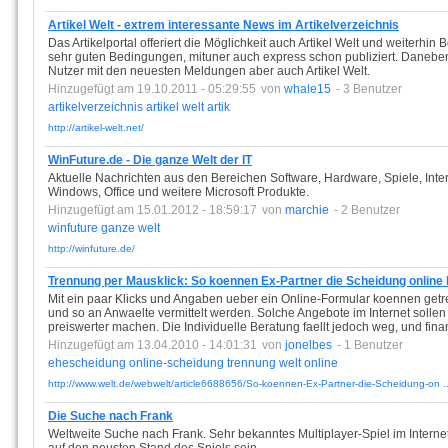
Artikel Welt - extrem interessante News im Artikelverzeichnis
Das Artikelportal offeriert die Möglichkeit auch Artikel Welt und weiterh
sehr guten Bedingungen, mituner auch express schon publiziert. Daneben 
Nutzer mit den neuesten Meldungen aber auch Artikel Welt.
Hinzugefügt am 19.10.2011 - 05:29:55
von
whale15
- 3 Benutzer
artikelverzeichnis
artikel
welt
artik
http://artikel-welt.net/
WinFuture.de - Die ganze Welt der IT
Aktuelle Nachrichten aus den Bereichen Software, Hardware, Spiele, Inte
Windows, Office und weitere Microsoft Produkte.
Hinzugefügt am 15.01.2012 - 18:59:17
von
marchie
- 2 Benutzer
winfuture
ganze
welt
http://winfuture.de/
Trennung per Mausklick: So koennen Ex-Partner die Scheidung online 
Mit ein paar Klicks und Angaben ueber ein Online-Formular koennen get
und so an Anwaelte vermittelt werden. Solche Angebote im Internet sollen
preiswerter machen. Die Individuelle Beratung faellt jedoch weg, und fina
Hinzugefügt am 13.04.2010 - 14:01:31
von
jonelbes
- 1 Benutzer
ehescheidung
online-scheidung
trennung
welt
online
http://www.welt.de/webwelt/article6688656/So-koennen-Ex-Partner-die-Scheidung-on ..
Die Suche nach Frank
Weltweite Suche nach Frank. Sehr bekanntes Multiplayer-Spiel im Interne