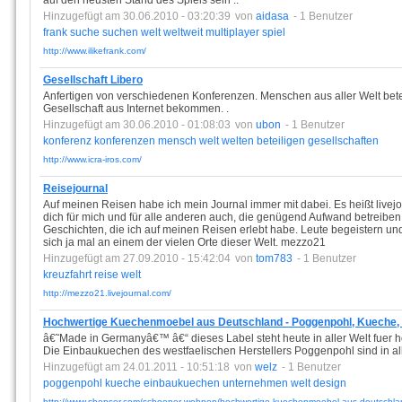
auf den neusten Stand des Spiels sein ..
Hinzugefügt am 30.06.2010 - 03:20:39
von
aidasa
- 1 Benutzer
frank
suche
suchen
welt
weltweit
multiplayer
spiel
http://www.ilikefrank.com/
Gesellschaft Libero
Anfertigen von verschiedenen Konferenzen. Menschen aus aller Welt betei
Gesellschaft aus Internet bekommen. .
Hinzugefügt am 30.06.2010 - 01:08:03
von
ubon
- 1 Benutzer
konferenz
konferenzen
mensch
welt
welten
beteiligen
gesellschaften
http://www.icra-iros.com/
Reisejournal
Auf meinen Reisen habe ich mein Journal immer mit dabei. Es heißt livejour
dich für mich und für alle anderen auch, die genügend Aufwand betreiben 
Geschichten, die ich auf meinen Reisen erlebt habe. Leute begeistern und
sich ja mal an einem der vielen Orte dieser Welt. mezzo21
Hinzugefügt am 27.09.2010 - 15:42:04
von
tom783
- 1 Benutzer
kreuzfahrt
reise
welt
http://mezzo21.livejournal.com/
Hochwertige Kuechenmoebel aus Deutschland - Poggenpohl, Kueche,
â€˜Made in Germanyâ€™ â€“ dieses Label steht heute in aller Welt fuer h
Die Einbaukuechen des westfaelischen Herstellers Poggenpohl sind in all
Hinzugefügt am 24.01.2011 - 10:51:18
von
welz
- 1 Benutzer
poggenpohl
kueche
einbaukuechen
unternehmen
welt
design
http://www.shopser.com/schoener-wohnen/hochwertige-kuechenmoebel-aus-deutschlan