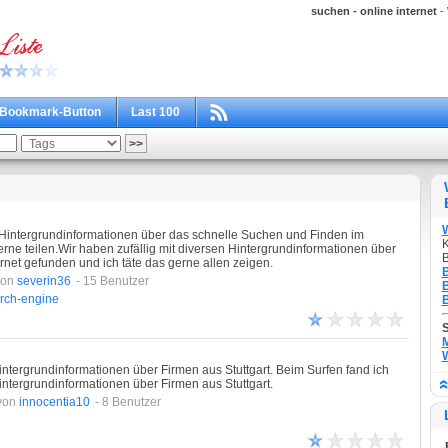
suchen - online internet
- 
Bookmark-Button
Last 100
 Hintergrundinformationen über das schnelle Suchen und Finden im
K
rne teilen.Wir haben zufällig mit diversen Hintergrundinformationen über
B
net gefunden und ich täte das gerne allen zeigen.
B
von
severin36
- 15 Benutzer
B
rch-engine
B
M
W
Hintergrundinformationen über Firmen aus Stuttgart. Beim Surfen fand ich
intergrundinformationen über Firmen aus Stuttgart.
von
innocentia10
- 8 Benutzer