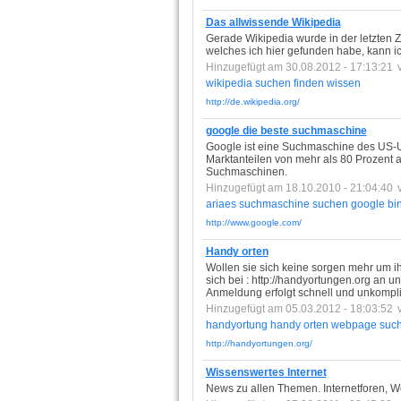
Das allwissende Wikipedia
Gerade Wikipedia wurde in der letzten 
welches ich hier gefunden habe, kann i
Hinzugefügt am 30.08.2012 - 17:13:21
wikipedia
suchen
finden
wissen
http://de.wikipedia.org/
google die beste suchmaschine
Google ist eine Suchmaschine des US-U
Marktanteilen von mehr als 80 Prozent a
Suchmaschinen.
Hinzugefügt am 18.10.2010 - 21:04:40
ariaes
suchmaschine
suchen
google
bi
http://www.google.com/
Handy orten
Wollen sie sich keine sorgen mehr um i
sich bei : http://handyortungen.org an 
Anmeldung erfolgt schnell und unkompliz
Hinzugefügt am 05.03.2012 - 18:03:52
handyortung
handy
orten
webpage
suc
http://handyortungen.org/
Wissenswertes Internet
News zu allen Themen. Internetforen, We