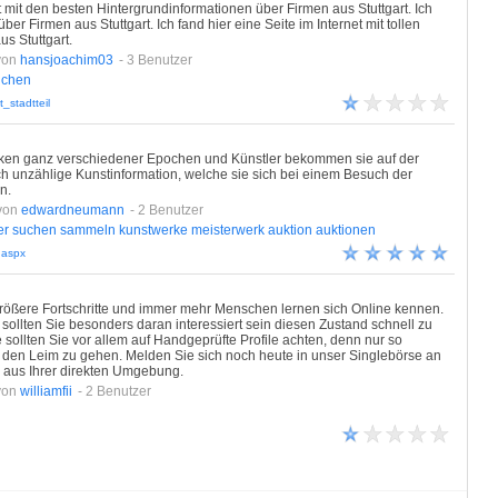
et mit den besten Hintergrundinformationen über Firmen aus Stuttgart. Ich
ber Firmen aus Stuttgart. Ich fand hier eine Seite im Internet mit tollen
s Stuttgart.
von
hansjoachim03
- 3 Benutzer
nchen
_stadtteil
rken ganz verschiedener Epochen und Künstler bekommen sie auf der
ch unzählige Kunstinformation, welche sie sich bei einem Besuch der
n.
von
edwardneumann
- 2 Benutzer
er
suchen
sammeln
kunstwerke
meisterwerk
auktion
auktionen
.aspx
rößere Fortschritte und immer mehr Menschen lernen sich Online kennen.
ollten Sie besonders daran interessiert sein diesen Zustand schnell zu
 sollten Sie vor allem auf Handgeprüfte Profile achten, denn nur so
 den Leim zu gehen. Melden Sie sich noch heute in unser Singlebörse an
s aus Ihrer direkten Umgebung.
von
williamfii
- 2 Benutzer