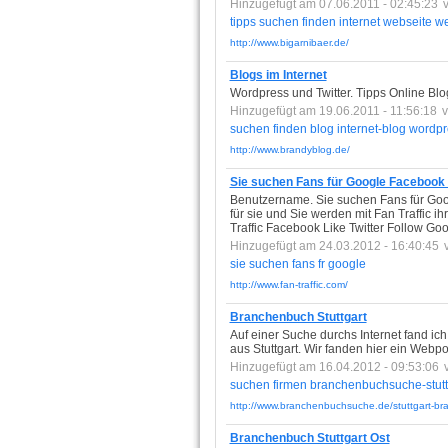
Hinzugefügt am 07.06.2011 - 02:45:23
tipps
suchen
finden
internet
webseite
we
http://www.bigarnibaer.de/
Blogs im Internet
Wordpress und Twitter. Tipps Online Blogs
Hinzugefügt am 19.06.2011 - 11:56:18
suchen
finden
blog
internet-blog
wordpr
http://www.brandyblog.de/
Sie suchen Fans für Google Facebook
Benutzername. Sie suchen Fans für Goog
für sie und Sie werden mit Fan Traffic i
Traffic Facebook Like Twitter Follow Go
Hinzugefügt am 24.03.2012 - 16:40:45
sie
suchen
fans
fr
google
http://www.fan-traffic.com/
Branchenbuch Stuttgart
Auf einer Suche durchs Internet fand ic
aus Stuttgart. Wir fanden hier ein Webpor
Hinzugefügt am 16.04.2012 - 09:53:06
suchen
firmen
branchenbuchsuche-stutt
http://www.branchenbuchsuche.de/stuttgart-b
Branchenbuch Stuttgart Ost