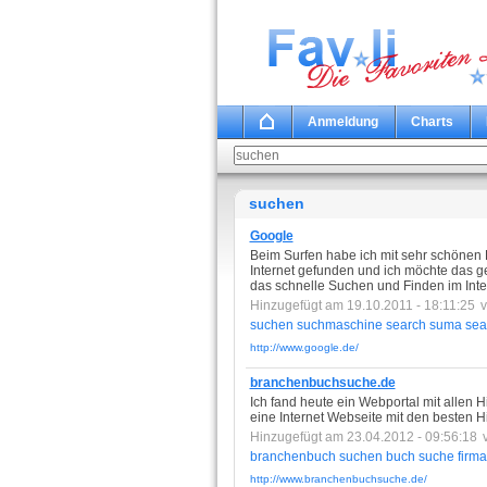
Anmeldung
Charts
suchen
Google
Beim Surfen habe ich mit sehr schönen
Internet gefunden und ich möchte das ge
das schnelle Suchen und Finden im Inter
Hinzugefügt am 19.10.2011 - 18:11:25
suchen
suchmaschine
search
suma
sea
http://www.google.de/
branchenbuchsuche.de
Ich fand heute ein Webportal mit allen 
eine Internet Webseite mit den besten H
Hinzugefügt am 23.04.2012 - 09:56:18
branchenbuch
suchen
buch
suche
firma
http://www.branchenbuchsuche.de/