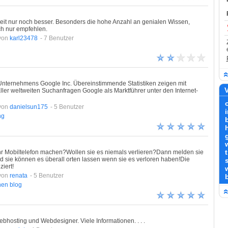
Zeit nur noch besser. Besonders die hohe Anzahl an genialen Wissen,
ch nur empfehlen.
von
karl23478
- 7 Benutzer
nternehmens Google Inc. Übereinstimmende Statistiken zeigen mit
V
ller weltweiten Suchanfragen Google als Marktführer unter den Internet-
von
danielsun175
- 5 Benutzer
ng
hr Mobiltelefon machen?Wollen sie es niemals verlieren?Dann melden sie
und sie können es überall orten lassen wenn sie es verloren haben!Die
iert!
von
renata
- 5 Benutzer
b
hen
blog
bhosting und Webdesigner. Viele Informationen. . . .