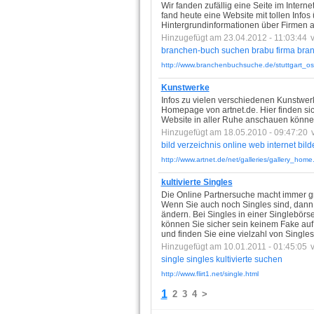
Wir fanden zufällig eine Seite im Intern
fand heute eine Website mit tollen Infos ü
Hintergrundinformationen über Firmen au
Hinzugefügt am 23.04.2012 - 11:03:44
branchen-buch
suchen
brabu
firma
bra
http://www.branchenbuchsuche.de/stuttgart_ost
Kunstwerke
Infos zu vielen verschiedenen Kunstwe
Homepage von artnet.de. Hier finden si
Website in aller Ruhe anschauen könne
Hinzugefügt am 18.05.2010 - 09:47:20
bild
verzeichnis
online
web
internet
bild
http://www.artnet.de/net/galleries/gallery_home
kultivierte Singles
Die Online Partnersuche macht immer g
Wenn Sie auch noch Singles sind, dann s
ändern. Bei Singles in einer Singlebörse
können Sie sicher sein keinem Fake auf
und finden Sie eine vielzahl von Single
Hinzugefügt am 10.01.2011 - 01:45:05
single
singles
kultivierte
suchen
http://www.flirt1.net/single.html
1
2
3
4
>