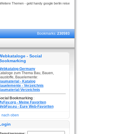
Weitere Themen - geld handy google berlin reise
Bookmarks:
230593
Webkataloge - Social
Bookmarking
Webkatalog-Germany
ataloge zum Thema Bau, Bauen,
austoffe, Bauelemente:
aumaterial - Katalog
auelemente - Verzeichnis
aumaterial-Verzeichnis
Social Bookmarking
:
yFav.org - Meine Favoriten
ebFav.eu - Eure Web-Favoriten
nach oben
Login
Benutzername: