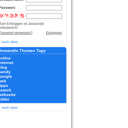
Passwort:
Zum Einloggen ist Javascript
erforderlich!
Passwort vergessen?
Einloggen
nach oben
erwandte Themen Tags
online
internet
blog
handy
google
web
tipps
search
webseite
ilder
nach oben