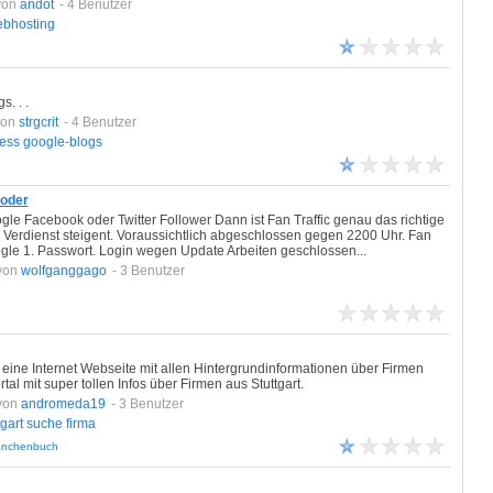
von
andot
- 4 Benutzer
bhosting
. . .
von
strgcrit
- 4 Benutzer
ess
google-blogs
 oder
le Facebook oder Twitter Follower Dann ist Fan Traffic genau das richtige
hr Verdienst steigent. Voraussichtlich abgeschlossen gegen 2200 Uhr. Fan
ogle 1. Passwort. Login wegen Update Arbeiten geschlossen...
von
wolfganggago
- 3 Benutzer
h eine Internet Webseite mit allen Hintergrundinformationen über Firmen
tal mit super tollen Infos über Firmen aus Stuttgart.
von
andromeda19
- 3 Benutzer
gart
suche
firma
ranchenbuch