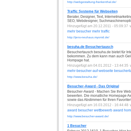
http://webgestaltung-frankenthal.de/
Traffic Systeme für Webseiten
Berater, Designer, Text, Internetmarket
SEO, Webdesigner, Suchmaschinenopti
Hinzugefügt am 20.12.2011 - 05:09:37
mehr
besucher
mehr
traffic
http://jens-neuhaus.myonid.de/
besuha.de Besuchertausch
Besuchertausch besuha.de bietet für In
bekommen. Zu dem kann man auch Geld v
Hompage hat.
Hinzugefügt am 04.01.2012 - 13:44:35
mehr-besucher-auf-webseite
besuchert
http://www.besuha.de/
Besucher-Award - Das Original
Besucher-Award - Machen Sie Ihre Web
bewerten. Die monatliche Homepage Awa
sowie das Abstimmen für Ihren Favoriten 
Hinzugefügt am 16.03.2012 - 16:44:48
award
besucher
wettbewerb
award
hom
http://www.besucher-award.de/
1 Besucher