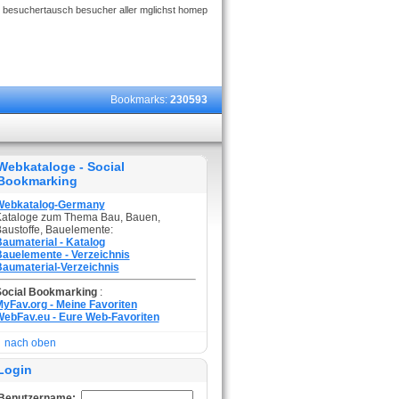
 besuchertausch besucher aller mglichst homep
Bookmarks:
230593
Webkataloge - Social
Bookmarking
Webkatalog-Germany
ataloge zum Thema Bau, Bauen,
austoffe, Bauelemente:
aumaterial - Katalog
auelemente - Verzeichnis
aumaterial-Verzeichnis
Social Bookmarking
:
yFav.org - Meine Favoriten
ebFav.eu - Eure Web-Favoriten
nach oben
Login
Benutzername: