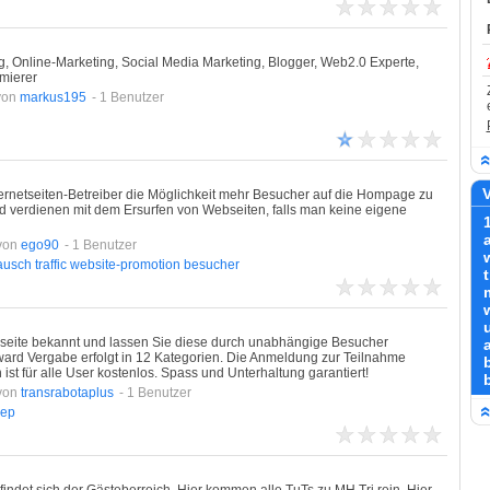
ing, Online-Marketing, Social Media Marketing, Blogger, Web2.0 Experte,
mierer
von
markus195
- 1 Benutzer
V
ternetseiten-Betreiber die Möglichkeit mehr Besucher auf die Hompage zu
erdienen mit dem Ersurfen von Webseiten, falls man keine eigene
von
ego90
- 1 Benutzer
ausch
traffic
website-promotion
besucher
t
seite bekannt und lassen Sie diese durch unabhängige Besucher
rd Vergabe erfolgt in 12 Kategorien. Die Anmeldung zur Teilnahme
ist für alle User kostenlos. Spass und Unterhaltung garantiert!
von
transrabotaplus
- 1 Benutzer
ep