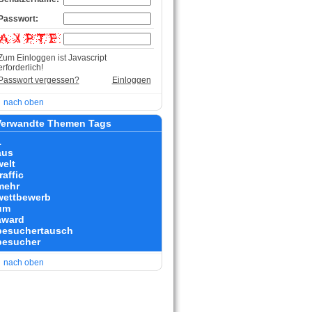
Passwort:
Zum Einloggen ist Javascript
erforderlich!
Passwort vergessen?
Einloggen
nach oben
erwandte Themen Tags
1
aus
welt
raffic
mehr
wettbewerb
um
award
besuchertausch
besucher
nach oben