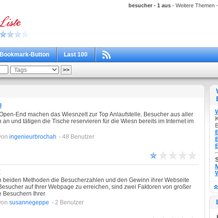
besucher - 1 aus
- Weitere Themen -
Bookmark-Button
Last 100
l
Open-End machen das Wiesnzelt zur Top Anlaufstelle. Besucher aus aller
K
an und tätigen die Tische reservieren für die Wiesn bereits im Internet im
B
B
von
ingenieurbrochah
- 48 Benutzer
B
B
M
r
W
sen beiden Methoden die Besucherzahlen und den Gewinn ihrer Webseite
e Besucher auf Ihrer Webpage zu erreichen, sind zwei Faktoren von großer
e Besuchern Ihrer
von
susannegeppe
- 2 Benutzer