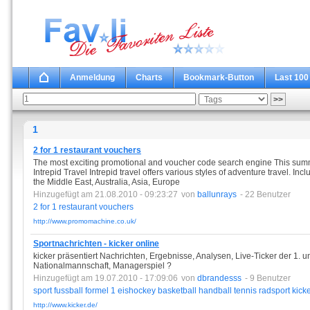
Anmeldung
Charts
Bookmark-Button
Last 100
1
2 for 1 restaurant vouchers
The most exciting promotional and voucher code search engine This summe
Intrepid Travel Intrepid travel offers various styles of adventure travel. Inc
the Middle East, Australia, Asia, Europe
Hinzugefügt am 21.08.2010 - 09:23:27
von
ballunrays
- 22 Benutzer
2
for
1
restaurant
vouchers
http://www.promomachine.co.uk/
Sportnachrichten - kicker online
kicker präsentiert Nachrichten, Ergebnisse, Analysen, Live-Ticker der 1. u
Nationalmannschaft, Managerspiel ?
Hinzugefügt am 19.07.2010 - 17:09:06
von
dbrandesss
- 9 Benutzer
sport
fussball
formel
1
eishockey
basketball
handball
tennis
radsport
kick
http://www.kicker.de/