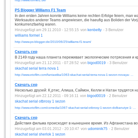
http://www.formel1.de/
PS Blogger Williams F1 Team
In den ersten Jahren konnte Williams keine rechten Erfolge feiern, man wa
Werksautos anderer Teams angewiesen, die haeufig aus Boliden der Vo
konkurrenzfaehig waren.
Hinzugefügt am 29.11.2010 - 12:55:15
von
kenbetty
- 3 Benutzer
williams
formel
1
http://www.ps-blogger.de/2010/06/25/williams-f1-team/
Скачать сер
В 2149 году наша планета переживает экологические потрясения и к
Hinzugefügt am 21.12.2011 - 07:28:52
von
bigod0019
- 3 Benutzer
skachat
serial
terra
nova
1
http://www.etofilm.com/fantastika/1063-skachat-serial-terra-nova-1-sezon-novaya- ...
Скачать сер
Несколько друзей: К¸ртис, Алиша, Саймон, Келли и Натан трудятся 
Hinzugefügt am 22.12.2011 - 09:16:11
von
bigod0019
- 2 Benutzer
skachat
serial
otbrosy
1
sezon
http://www.etofilm.com/comedia/1067-skachat-serial-otbrosy-1-sezon-dolbanutye-1- ...
Скачать сер
Действия фильма происходят в нынешнее время. Из Афганистана во
Hinzugefügt am 03.01.2012 - 20:10:47
von
udominik75
- 2 Benutzer
skachat
serial
sherlok
1
sezon