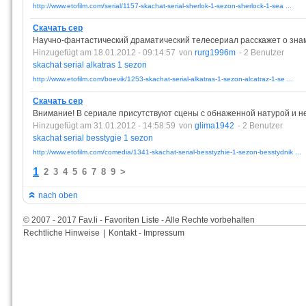
http://www.etofilm.com/serial/1157-skachat-serial-sherlok-1-sezon-sherlock-1-sea ...
Скачать сер
Научно-фантастический драматический телесериал расскажет о зна
Hinzugefügt am 18.01.2012 - 09:14:57
von
rurg1996m
- 2 Benutzer
skachat
serial
alkatras
1
sezon
http://www.etofilm.com/boevik/1253-skachat-serial-alkatras-1-sezon-alcatraz-1-se ...
Скачать сер
Внимание! В сериале присутствуют сцены с обнаженной натурой и н
Hinzugefügt am 31.01.2012 - 14:58:59
von
glima1942
- 2 Benutzer
skachat
serial
besstygie
1
sezon
http://www.etofilm.com/comedia/1341-skachat-serial-besstyzhie-1-sezon-besstydnik ...
1
2
3
4
5
6
7
8
9
>
nach oben
© 2007 - 2017 Fav.li - Favoriten Liste - Alle Rechte vorbehalten
Rechtliche Hinweise
|
Kontakt - Impressum