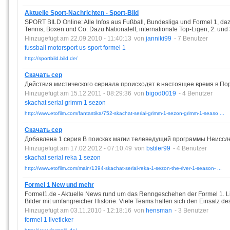
Aktuelle Sport-Nachrichten - Sport-Bild
SPORT BILD Online: Alle Infos aus Fußball, Bundesliga und Formel 1, da
Tennis, Boxen und Co. Dazu Nationalelf, internationale Top-Ligen, 2. u
Hinzugefügt am 22.09.2010 - 11:40:13
von
janniki99
- 7 Benutzer
fussball
motorsport
us-sport
formel
1
http://sportbild.bild.de/
Скачать сер
Действия мистического сериала происходят в настоящее время в По
Hinzugefügt am 15.12.2011 - 08:29:36
von
bigod0019
- 4 Benutzer
skachat
serial
grimm
1
sezon
http://www.etofilm.com/fantastika/752-skachat-serial-grimm-1-sezon-grimm-1-seaso ...
Скачать сер
Добавлена 1 серия В поисках магии телеведущий программы Неиссл
Hinzugefügt am 17.02.2012 - 07:10:49
von
bstiler99
- 4 Benutzer
skachat
serial
reka
1
sezon
http://www.etofilm.com/main/1394-skachat-serial-reka-1-sezon-the-river-1-season- ...
Formel 1 New und mehr
Formel1.de - Aktuelle News rund um das Renngeschehen der Formel 1. L
Bilder mit umfangreicher Historie. Viele Teams halten sich den Einsatz d
Hinzugefügt am 03.11.2010 - 12:18:16
von
hensman
- 3 Benutzer
formel
1
liveticker