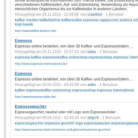
Große umfangreiche Informationen zum Thema Kaffee. Die Entdeckung de
verschiedenen Kaffeesorten, Auf- und Zubereitung, Verwendung als Haush
menschlichen Organismus bis zur Kaffeekultur in anderen Ländern.
Hinzugefügt am 25.11.2010 - 22:48:06
von
crawford
- 1 Benutzer
kaffee
roesten
kaffeebohne
kaffeesorten
espresso
cappuccino
arabica
ro
kopi-luwak
http://www.kaffee-lexikon.net/
Espresso
Espresso online bestellen, von über 30 Kaffee- und Espressoröstern. . .
Hinzugefügt am 29.11.2010 - 01:57:22
von
kaba
- 1 Benutzer
espresso
kaffee
espressokaffee
onlineshop
espressoshop
espresso
inter
http://www.espresso-international.de/
Espresso
Espresso online bestellen, von über 30 Kaffee- und Espressoröstern. . .
Hinzugefügt am 16.04.2011 - 02:42:09
von
ariko
- 1 Benutzer
kaffee
espressokaffee
onlineshop
espressoshop
espresso
international
http://www.espresso-italia.de/
Espressogeschirr
Espressogeschirr, neutral oder mit Logo vom Espressoröster .
Hinzugefügt am 09.06.2011 - 02:43:26
von
strgcrit
- 1 Benutzer
espressogeschirr
espresso
geschirr
logo
espressotassen
espressoglaese
http://www.espresso-italia.de/tassen-und-glaeser/espresso-geschirr/