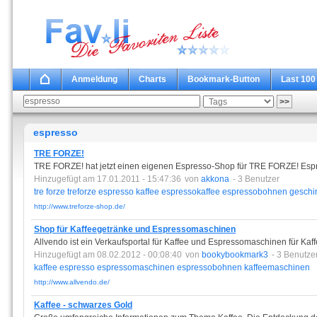
Anmeldung
Charts
Bookmark-Button
Last 100
espresso
TRE FORZE!
TRE FORZE! hat jetzt einen eigenen Espresso-Shop für TRE FORZE! Espr
Hinzugefügt am 17.01.2011 - 15:47:36
von
akkona
- 3 Benutzer
tre
forze
treforze
espresso
kaffee
espressokaffee
espressobohnen
geschir
http://www.treforze-shop.de/
Shop für Kaffeegetränke und Espressomaschinen
Allvendo ist ein Verkaufsportal für Kaffee und Espressomaschinen für Kaff
Hinzugefügt am 08.02.2012 - 00:08:40
von
bookybookmark3
- 3 Benutze
kaffee
espresso
espressomaschinen
espressobohnen
kaffeemaschinen
http://www.allvendo.de/
Kaffee - schwarzes Gold