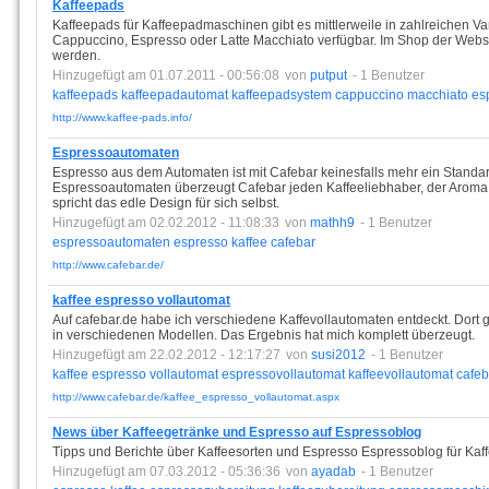
Kaffeepads
Kaffeepads für Kaffeepadmaschinen gibt es mittlerweile in zahlreichen Va
Cappuccino, Espresso oder Latte Macchiato verfügbar. Im Shop der Websi
werden.
Hinzugefügt am 01.07.2011 - 00:56:08
von
putput
- 1 Benutzer
kaffeepads
kaffeepadautomat
kaffeepadsystem
cappuccino
macchiato
es
http://www.kaffee-pads.info/
Espressoautomaten
Espresso aus dem Automaten ist mit Cafebar keinesfalls mehr ein Standa
Espressoautomaten überzeugt Cafebar jeden Kaffeeliebhaber, der Arom
spricht das edle Design für sich selbst.
Hinzugefügt am 02.02.2012 - 11:08:33
von
mathh9
- 1 Benutzer
espressoautomaten
espresso
kaffee
cafebar
http://www.cafebar.de/
kaffee espresso vollautomat
Auf cafebar.de habe ich verschiedene Kaffevollautomaten entdeckt. Dort
in verschiedenen Modellen. Das Ergebnis hat mich komplett überzeugt.
Hinzugefügt am 22.02.2012 - 12:17:27
von
susi2012
- 1 Benutzer
kaffee
espresso
vollautomat
espressovollautomat
kaffeevollautomat
cafeb
http://www.cafebar.de/kaffee_espresso_vollautomat.aspx
News über Kaffeegetränke und Espresso auf Espressoblog
Tipps und Berichte über Kaffeesorten und Espresso Espressoblog für Kaff
Hinzugefügt am 07.03.2012 - 05:36:36
von
ayadab
- 1 Benutzer