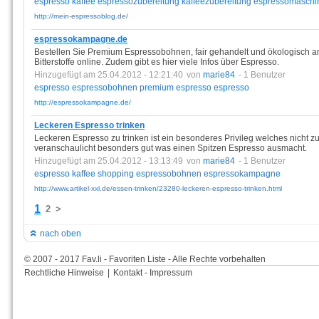
espresso
kaffee
espressozubereitung
kaffeezubereitung
espressomaschi
http://mein-espressoblog.de/
espressokampagne.de
Bestellen Sie Premium Espressobohnen, fair gehandelt und ökologisch 
Bitterstoffe online. Zudem gibt es hier viele Infos über Espresso.
Hinzugefügt am 25.04.2012 - 12:21:40
von
marie84
- 1 Benutzer
espresso
espressobohnen
premium
espresso
espresso
http://espressokampagne.de/
Leckeren Espresso trinken
Leckeren Espresso zu trinken ist ein besonderes Privileg welches nicht zu 
veranschaulicht besonders gut was einen Spitzen Espresso ausmacht.
Hinzugefügt am 25.04.2012 - 13:13:49
von
marie84
- 1 Benutzer
espresso
kaffee
shopping
espressobohnen
espressokampagne
http://www.artikel-xxl.de/essen-trinken/23280-leckeren-espresso-trinken.html
1
2
>
nach oben
© 2007 - 2017 Fav.li - Favoriten Liste - Alle Rechte vorbehalten
Rechtliche Hinweise
|
Kontakt - Impressum