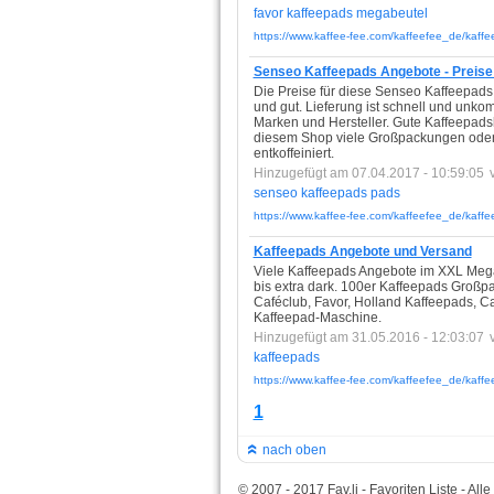
favor
kaffeepads
megabeutel
https://www.kaffee-fee.com/kaffeefee_de/kaffe
Senseo Kaffeepads Angebote - Preise 
Die Preise für diese Senseo Kaffeepads 
und gut. Lieferung ist schnell und unko
Marken und Hersteller. Gute Kaffeepads
diesem Shop viele Großpackungen oder
entkoffeiniert.
Hinzugefügt am 07.04.2017 - 10:59:05
senseo
kaffeepads
pads
https://www.kaffee-fee.com/kaffeefee_de/kaffe
Kaffeepads Angebote und Versand
Viele Kaffeepads Angebote im XXL Megab
bis extra dark. 100er Kaffeepads Großp
Caféclub, Favor, Holland Kaffeepads, C
Kaffeepad-Maschine.
Hinzugefügt am 31.05.2016 - 12:03:07
kaffeepads
https://www.kaffee-fee.com/kaffeefee_de/kaff
1
nach oben
© 2007 - 2017 Fav.li - Favoriten Liste - Al