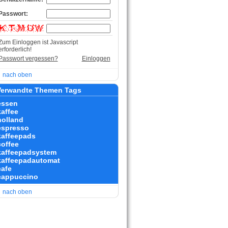
Passwort:
Zum Einloggen ist Javascript
erforderlich!
Passwort vergessen?
Einloggen
nach oben
erwandte Themen Tags
essen
kaffee
holland
espresso
kaffeepads
coffee
kaffeepadsystem
kaffeepadautomat
cafe
cappuccino
nach oben