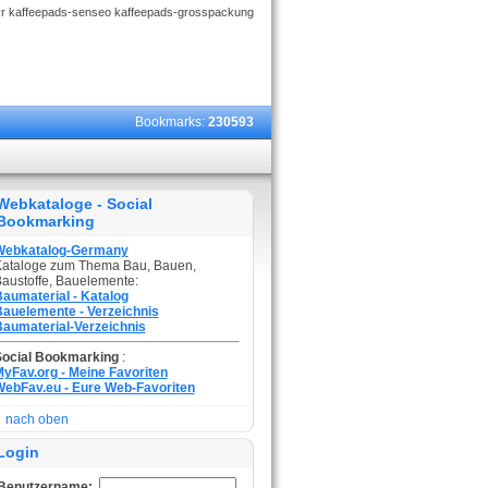
yr kaffeepads-senseo kaffeepads-grosspackung
Bookmarks:
230593
Webkataloge - Social
Bookmarking
Webkatalog-Germany
ataloge zum Thema Bau, Bauen,
austoffe, Bauelemente:
aumaterial - Katalog
auelemente - Verzeichnis
aumaterial-Verzeichnis
Social Bookmarking
:
yFav.org - Meine Favoriten
ebFav.eu - Eure Web-Favoriten
nach oben
Login
Benutzername: