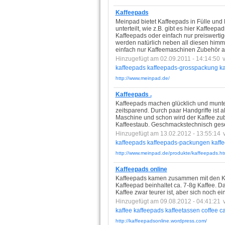
Kaffeepads
Meinpad bietet Kaffeepads in Fülle und
unterteilt, wie z.B. gibt es hier Kaffe
Kaffeepads oder einfach nur preiswertige
werden natürlich neben all diesen him
einfach nur Kaffeemaschinen Zubehör an
Hinzugefügt am 02.09.2011 - 14:14:50
kaffeepads
kaffeepads-grosspackung
k
http://www.meinpad.de/
Kaffeepads .
Kaffeepads machen glücklich und munter.
zeitsparend. Durch paar Handgriffe ist a
Maschine und schon wird der Kaffee zub
Kaffeestaub. Geschmackstechnisch gese
Hinzugefügt am 13.02.2012 - 13:55:14
kaffeepads
kaffeepads-packungen
kaff
http://www.meinpad.de/produkte/kaffeepads.ht
Kaffeepads online
Kaffeepads kamen zusammen mit den Ka
Kaffeepad beinhaltet ca. 7-8g Kaffee. 
Kaffee zwar teurer ist, aber sich noch ei
Hinzugefügt am 09.08.2012 - 04:41:21
kaffee
kaffeepads
kaffeetassen
coffee
ca
http://kaffeepadsonline.wordpress.com/