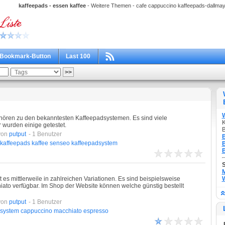
kaffeepads - essen kaffee
- Weitere Themen - cafe cappuccino kaffeepads-dallma
Bookmark-Button
Last 100
hören zu den bekanntesten Kaffeepadsystemen. Es sind viele
K
r wurden einige getestet.
B
von
putput
- 1 Benutzer
B
kaffeepads
kaffee
senseo
kaffeepadsystem
B
B
M
es mittlerweile in zahlreichen Variationen. Es sind beispielsweise
W
ato verfügbar. Im Shop der Website können welche günstig bestellt
von
putput
- 1 Benutzer
dsystem
cappuccino
macchiato
espresso