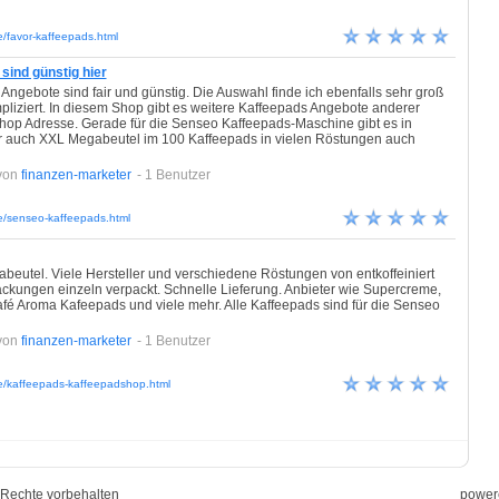
e/favor-kaffeepads.html
sind günstig hier
Angebote sind fair und günstig. Die Auswahl finde ich ebenfalls sehr groß
mpliziert. In diesem Shop gibt es weitere Kaffeepads Angebote anderer
hop Adresse. Gerade für die Senseo Kaffeepads-Maschine gibt es in
 auch XXL Megabeutel im 100 Kaffeepads in vielen Röstungen auch
von
finanzen-marketer
- 1 Benutzer
e/senseo-kaffeepads.html
eutel. Viele Hersteller und verschiedene Röstungen von entkoffeiniert
ackungen einzeln verpackt. Schnelle Lieferung. Anbieter wie Supercreme,
afé Aroma Kafeepads und viele mehr. Alle Kaffeepads sind für die Senseo
von
finanzen-marketer
- 1 Benutzer
ee/kaffeepads-kaffeepadshop.html
le Rechte vorbehalten
power