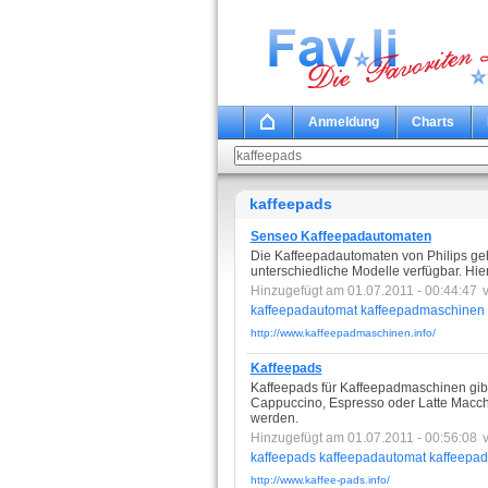
Anmeldung
Charts
kaffeepads
Senseo Kaffeepadautomaten
Die Kaffeepadautomaten von Philips ge
unterschiedliche Modelle verfügbar. Hie
Hinzugefügt am 01.07.2011 - 00:44:47
kaffeepadautomat
kaffeepadmaschinen
http://www.kaffeepadmaschinen.info/
Kaffeepads
Kaffeepads für Kaffeepadmaschinen gibt 
Cappuccino, Espresso oder Latte Macchi
werden.
Hinzugefügt am 01.07.2011 - 00:56:08
kaffeepads
kaffeepadautomat
kaffeepa
http://www.kaffee-pads.info/