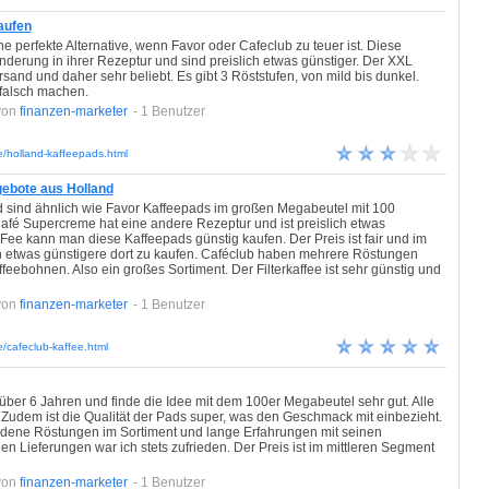
aufen
ne perfekte Alternative, wenn Favor oder Cafeclub zu teuer ist. Diese
nderung in ihrer Rezeptur und sind preislich etwas günstiger. Der XXL
rsand und daher sehr beliebt. Es gibt 3 Röststufen, von mild bis dunkel.
falsch machen.
von
finanzen-marketer
- 1 Benutzer
e/holland-kaffeepads.html
ebote aus Holland
 sind ähnlich wie Favor Kaffeepads im großen Megabeutel mit 100
afé Supercreme hat eine andere Rezeptur und ist preislich etwas
Fee kann man diese Kaffeepads günstig kaufen. Der Preis ist fair und im
uch etwas günstigere dort zu kaufen. Caféclub haben mehrere Röstungen
feebohnen. Also ein großes Sortiment. Der Filterkaffee ist sehr günstig und
von
finanzen-marketer
- 1 Benutzer
/cafeclub-kaffee.html
 über 6 Jahren und finde die Idee mit dem 100er Megabeutel sehr gut. Alle
. Zudem ist die Qualität der Pads super, was den Geschmack mit einbezieht.
iedene Röstungen im Sortiment und lange Erfahrungen mit seinen
den Lieferungen war ich stets zufrieden. Der Preis ist im mittleren Segment
von
finanzen-marketer
- 1 Benutzer