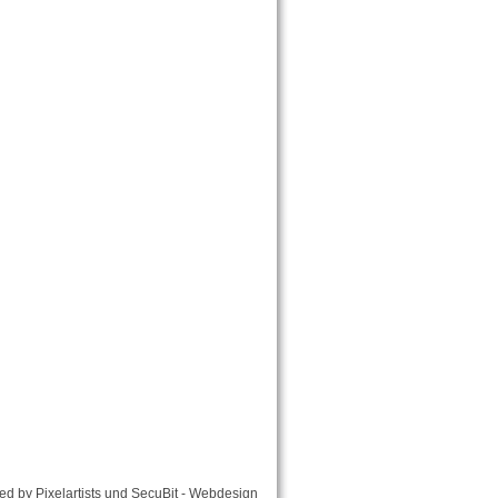
ed by
Pixelartists
und
SecuBit - Webdesign