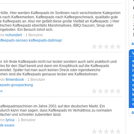
 Hülle. Hier werden Kaffeepads im Sortimen nach verschiedene Kategorien
epads nach Kaffeemarken, Kaffeepads nach Kaffeegeschmack, qualitativ gute
 Kaffeepads an. Also mir gefällt diese große Vielfalt an Kaffeepads :) Hier
mlischen Kaffeepads ebenfalls Marshmallows, BBQ-Saucen, Sirup oder
geboten. Ein Besuch lohnt sich.
von
nchundert
- 1 Benutzer
affeepads-senseo
kaffeepads-dallmayr
V
 Ich finde Kaffeepads nicht nur lecker sondern auch sehr praktisch und
lles für den Start bereit und dann ein Knopfdruck auf die Kaffeepads
ereitet. Später hat man auch keinen Dreck oder irgendwelche
hen sind die Kaffeepads genauso lecker wie Kaffeebohnen.
von
firmenbook
- 1 Benutzer
eepads-gosspackung
ml
ffeepadmaschinen im Jahre 2001 auf den deutschen Markt. Ein
Dadurch kann man sagen, dass Kaffeepads im Verhältniss zu normalen
nfacher und schneller zubereiten lässt.
von
lyrica
- 1 Benutzer
fe
essen