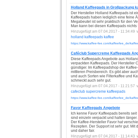
Holland Kaffeepads in Großpackung k
Der Hersteller Holland Kaffeepads ist ei
Kaffeepads haben lediglich eine feine Ä
Megabeutel ist sehr praktisch für den Ve
Man kann bei diesen Kaffeepads nichts 
Hinzugefügt am 07.04.2017 - 11:34:49
holland
kaffeepads
kaffee
https://www.kaffee-fee.com/kaffeefee_de/kaffe
Caféclub Supercreme Kaffeepads Ang
Diese Kaffeepads Angebote aus Holland
verpackten Kaffeepads. Der Hersteller C
günstiger. Im Kaffeepadshop der Kaffee-
mittleren Preisbereich. Es gibt aber a
und auch Sorten wie Filterkaffee und Kaf
schmeckt auch sehr gut.
Hinzugefügt am 07.04.2017 - 11:21:57
cafeclub
supercreme
kaffeepads
https://www.kaffee-fee.com/kaffeefee_de/kaffee
Favor Kaffeepads Angebote
Ich kenne Favor Kaffeepads bereits seit
sind einzeln verpackt und halten länger
Der Kaffee-Hersteller Favor hat versch
Rezepten. Der Support ist sehr gut. Mit 
und daher fair.
Hinzugefügt am 07.04.2017 - 11:14:43