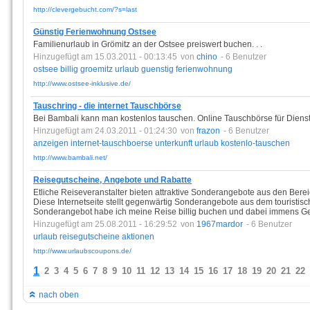
http://clevergebucht.com/?s=last
Günstig Ferienwohnung Ostsee
Familienurlaub in Grömitz an der Ostsee preiswert buchen. . .
Hinzugefügt am 15.03.2011 - 00:13:45
von
chino
- 6 Benutzer
ostsee
billig
groemitz
urlaub
guenstig
ferienwohnung
http://www.ostsee-inklusive.de/
Tauschring - die internet Tauschbörse
Bei Bambali kann man kostenlos tauschen. Online Tauschbörse für Dienst
Hinzugefügt am 24.03.2011 - 01:24:30
von
frazon
- 6 Benutzer
anzeigen
internet-tauschboerse
unterkunft
urlaub
kostenlo-tauschen
http://www.bambali.net/
Reisegutscheine, Angebote und Rabatte
Etliche Reiseveranstalter bieten attraktive Sonderangebote aus den Ber
Diese Internetseite stellt gegenwärtig Sonderangebote aus dem touristisc
Sonderangebot habe ich meine Reise billig buchen und dabei immens G
Hinzugefügt am 25.08.2011 - 16:29:52
von
1967mardor
- 6 Benutzer
urlaub
reisegutscheine
aktionen
http://www.urlaubscoupons.de/
1
2
3
4
5
6
7
8
9
10
11
12
13
14
15
16
17
18
19
20
21
22
nach oben