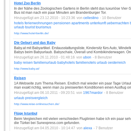
Hotel Zoo Berlin
In der Nähe des Zoologischen Gartens in Berlin steht das luxuriöse Vier-S
Bus ist man nach ein paar Minuten am Brandenburger Tor.
Hinzugefügt am 23.12.2010 - 10:23:36
von
cellestino
- 10 Benutzer
hotels
ferienwohnungen
pensionen
apartments
unterkunft
uebernachten
urlaub
tourist
tourismus
http://www.hotel-berlin.de/
Die Geburt und das Baby
Baby.at mit Babyartikel. Erstausstattungsliste, Kindersitz fürs Auto, Wind
Babys beim Babyurlaub. Babyschale, Overall und Kombikinderwagen. Onl
Hinzugefügt am 26.11.2010 - 01:48:16
von
ubon
- 8 Benutzer
baby
reisen
familienurlaub
babyhotels
familienotels
urlaub
oesterreich
http://www.baby.at/
Reisen
1A Webseite zum Thema Reisen. Endlich mal wieder ein paar Tage Urlaub 
man exakt richtig, wenn man zu preiswerten Konditionen einen Ausflug o
Hinzugefügt am 06.10.2011 - 09:20:51
von
1967mardor
- 8 Benutzer
urlaub
preisvergleich
http://www.reise-onlinesuchen.de/
Flüge Istanbul
Beim Vergleichen mit vielen verschieden Fluglinien habe ich ein paar sehr
die Türkei bei Sunexpress.com gefunden.
Hinzugefügt am 04.05.2010 - 10:14:47
von
alexa
- 7 Benutzer