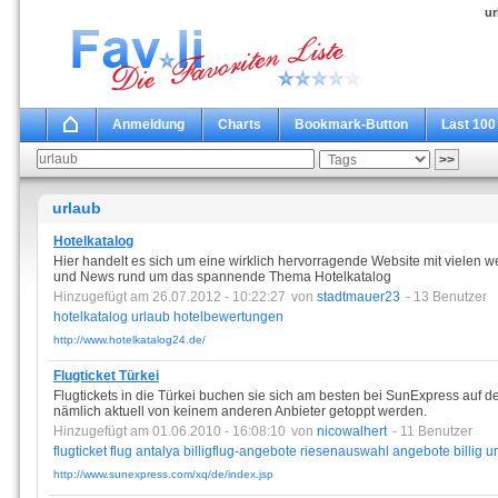
ur
Anmeldung
Charts
Bookmark-Button
Last 100
urlaub
Hotelkatalog
Hier handelt es sich um eine wirklich hervorragende Website mit vielen w
und News rund um das spannende Thema Hotelkatalog
Hinzugefügt am 26.07.2012 - 10:22:27
von
stadtmauer23
- 13 Benutzer
hotelkatalog
urlaub
hotelbewertungen
http://www.hotelkatalog24.de/
Flugticket Türkei
Flugtickets in die Türkei buchen sie sich am besten bei SunExpress auf d
nämlich aktuell von keinem anderen Anbieter getoppt werden.
Hinzugefügt am 01.06.2010 - 16:08:10
von
nicowalhert
- 11 Benutzer
flugticket
flug
antalya
billigflug-angebote
riesenauswahl
angebote
billig
u
http://www.sunexpress.com/xq/de/index.jsp