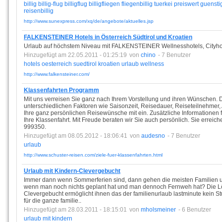
billig
billig-flug
billigflug
billigfliegen
fliegenbillig
tuerkei
preiswert
guensti
reisenbillig
http://www.sunexpress.com/xq/de/angebote/aktuelles.jsp
FALKENSTEINER Hotels in Österreich Südtirol und Kroatien
Urlaub auf höchstem Niveau mit FALKENSTEINER Wellnesshotels, Cityhotel
Hinzugefügt am 22.05.2011 - 01:25:19
von
chino
- 7 Benutzer
hotels
oesterreich
suedtirol
kroatien
urlaub
wellness
http://www.falkensteiner.com/
Klassenfahrten Programm
Mit uns verreisen Sie ganz nach Ihrem Vorstellung und ihren Wünschen. D
unterschiedlichen Faktoren wie Saisonzeit, Reisedauer, Reiseteilnehmer, 
Ihre ganz persönlichen Reisewünsche mit ein. Zusätzliche Informationen fi
Ihre Klassenfahrt. Mit Freude beraten wir Sie auch persönlich. Sie errei
999350.
Hinzugefügt am 08.05.2012 - 18:06:41
von
audesno
- 7 Benutzer
urlaub
http://www.schuster-reisen.com/ziele-fuer-klassenfahrten.html
Urlaub mit Kindern-Clevergebucht
Immer dann wenn Sommerferien sind, dann gehen die meisten Familien ur
wenn man noch nichts geplant hat und man dennoch Fernweh hat? Die Lös
Clevergebucht ermöglicht ihnen das der familienurlaub lastminute kein St
für die ganze familie..
Hinzugefügt am 28.03.2011 - 18:15:01
von
mholsmeiner
- 6 Benutzer
urlaub
mit
kindern