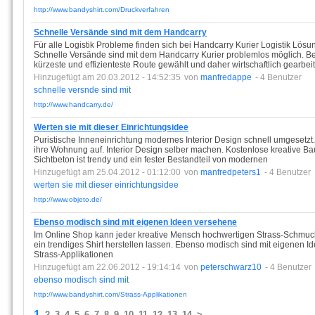
http://www.bandyshirt.com/Druckverfahren
Schnelle Versände sind mit dem Handcarry
Für alle Logistik Probleme finden sich bei Handcarry Kurier Logistik Lösu
Schnelle Versände sind mit dem Handcarry Kurier problemlos möglich. B
kürzeste und effizienteste Route gewählt und daher wirtschaftlich gearbeit
Hinzugefügt am 20.03.2012 - 14:52:35
von
manfredappe
- 4 Benutzer
schnelle
versnde
sind
mit
http://www.handcarry.de/
Werten sie mit dieser Einrichtungsidee
Puristische Inneneinrichtung modernes Interior Design schnell umgesetzt.
ihre Wohnung auf. Interior Design selber machen. Kostenlose kreative B
Sichtbeton ist trendy und ein fester Bestandteil von modernen
Hinzugefügt am 25.04.2012 - 01:12:00
von
manfredpeters1
- 4 Benutzer
werten
sie
mit
dieser
einrichtungsidee
http://www.objeto.de/
Ebenso modisch sind mit eigenen Ideen versehene
Im Online Shop kann jeder kreative Mensch hochwertigen Strass-Schmuck 
ein trendiges Shirt herstellen lassen. Ebenso modisch sind mit eigenen 
Strass-Applikationen
Hinzugefügt am 22.06.2012 - 19:14:14
von
peterschwarz10
- 4 Benutzer
ebenso
modisch
sind
mit
http://www.bandyshirt.com/Strass-Applikationen
1
2
3
4
5
6
7
8
9
10
11
12
13
14
>