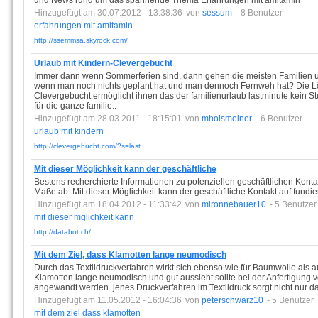
und News rund um das spannende Thema Erfahrungen mit amitamin
Hinzugefügt am 30.07.2012 - 13:38:36
von
sessum
- 8 Benutzer
erfahrungen
mit
amitamin
http://ssemmsa.skyrock.com/
Urlaub mit Kindern-Clevergebucht
Immer dann wenn Sommerferien sind, dann gehen die meisten Familien ur
wenn man noch nichts geplant hat und man dennoch Fernweh hat? Die Lös
Clevergebucht ermöglicht ihnen das der familienurlaub lastminute kein St
für die ganze familie..
Hinzugefügt am 28.03.2011 - 18:15:01
von
mholsmeiner
- 6 Benutzer
urlaub
mit
kindern
http://clevergebucht.com/?s=last
Mit dieser Möglichkeit kann der geschäftliche
Bestens recherchierte Informationen zu potenziellen geschäftlichen Kont
Maße ab. Mit dieser Möglichkeit kann der geschäftliche Kontakt auf fundie
Hinzugefügt am 18.04.2012 - 11:33:42
von
mironnebauer10
- 5 Benutzer
mit
dieser
mglichkeit
kann
http://databot.ch/
Mit dem Ziel, dass Klamotten lange neumodisch
Durch das Textildruckverfahren wirkt sich ebenso wie für Baumwolle als au
Klamotten lange neumodisch und gut aussieht sollte bei der Anfertigung v
angewandt werden. jenes Druckverfahren im Textildruck sorgt nicht nur da
Hinzugefügt am 11.05.2012 - 16:04:36
von
peterschwarz10
- 5 Benutzer
mit
dem
ziel
dass
klamotten