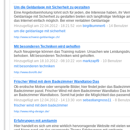
Um die Geldanlage mit Sicherheit zu gestalten
Eine Angebotseinholung lohnt sich für jeden, die Interesse haben, ihr V
Geldanlage mit Sicherheit zu gestalten bieten sich langfristige Verträge a
das Internet einfach möglich. Bei einer rentablen Geldanlage
Hinzugefügt am 22.04.2012 - 18:21:52
von
birgitkummer6
- 14 Benutzer
um
die
geldanlage
mit
sicherheit
http://www.schweiz-geldanlage.ch/
Mit besonderen Techniken wird geholfen
Auch Neugierige können das Training nutzen .Ursachen wie Leistungsdr
behoben. Mit besonderen Techniken wird geholfen.
Hinzugefügt am 18.10.2012 - 08:10:22
von
markzapf9
- 10 Benutzer
mit
besonderen
techniken
http://www.dorofit.de/
Frischer Wind mit dem Badezimmer Wandtatoo Das
Ob erotische Motive oder verspielte Bilder, hier findet jeder das Badezi
Badezimmer passt. Frischer Wind mit dem Badezimmer Wandtatoo Das Inte
an Badezimmer Wandtatoos. Somit hat jeder die Möglichkeit das passend
Hinzugefügt am 12.04.2012 - 14:13:30
von
sebastiangnoss11
- 8 Benutz
frischer
wind
mit
dem
badezimmer
http://www.mhg-design.de/
Erfahrungen mit amitamin
Hier handelt es sich um eine wirklich hervorragende Website mit vielen w