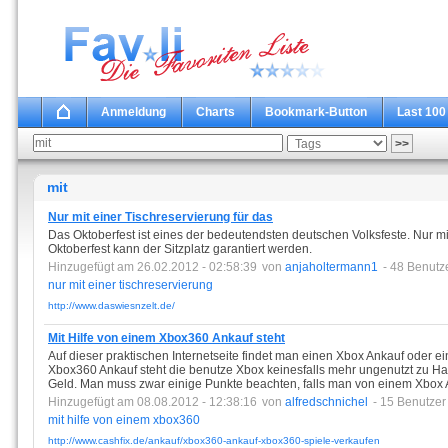
Anmeldung
Charts
Bookmark-Button
Last 100
mit
Nur mit einer Tischreservierung für das
Das Oktoberfest ist eines der bedeutendsten deutschen Volksfeste. Nur mi
Oktoberfest kann der Sitzplatz garantiert werden.
Hinzugefügt am 26.02.2012 - 02:58:39
von
anjaholtermann1
- 48 Benutz
nur
mit
einer
tischreservierung
http://www.daswiesnzelt.de/
Mit Hilfe von einem Xbox360 Ankauf steht
Auf dieser praktischen Internetseite findet man einen Xbox Ankauf oder e
Xbox360 Ankauf steht die benutze Xbox keinesfalls mehr ungenutzt zu Ha
Geld. Man muss zwar einige Punkte beachten, falls man von einem Xbox
Hinzugefügt am 08.08.2012 - 12:38:16
von
alfredschnichel
- 15 Benutzer
mit
hilfe
von
einem
xbox360
http://www.cashfix.de/ankauf/xbox360-ankauf-xbox360-spiele-verkaufen