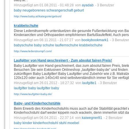
baby.at. .
Hinzugefügt am 01.08.2011 - 01:48:28
von
ayadab
- 3 Benutzer
baby
neugeborenes
schwangerschaft
geburt
http://www.baby.at/kategorie/geburt/
krabbelschuhe
Diese Lederstruempfe unterstuetzen die gesunde Fußentwicklung von Ba
Kinderaerzten und Orthopaeden empfohlenen Barfußlaufeffekt. Auch person
Hinzugefügt am 08.11.2011 - 21:07:27
von
bookybookmark1
- 3 Benutzer
babyschuhe
baby
schuhe
lauflernschuhe
krabbelschuhe
http://www.lederstrumpf.com/
Laufgitter von Hand geschreinert - Zum absolut fairen Preis!
Baby Laufgitter von Hand geschreinert, das zum absolut fairen Preis, bi
Besuchen Sie sein Exklusiven Onlineshop „laufgitter-baby.de“ und finden 
zukünftigen Baby Laufgitter! Baby Laufgitter und Zubehör wie z.B. Matrat
120x120 oder auch 140x140 sind selbstverständlich immer für Sie verfüg
Hinzugefügt am 26.01.2012 - 18:27:32
von
laufgitte1
- 3 Benutzer
laufgitter
baby
laufgitter
baby
http://www.laufgitter-baby.de/
Baby- und Kinderhochstühle
Beim Erwerb des Kinderhochstuhls muss auch auf die Stabilität geachtet w
Kinderhochstuhl darf weder kippeln noch wackeln, denn immerhin sitzt da
Hinzugefügt am 06.04.2011 - 22:37:14
von
kaiwegner81
- 2 Benutzer
baby
kinder
kinderhochstuhl
stuhl
moebel
http://www.kinder-hochstuhl.net/