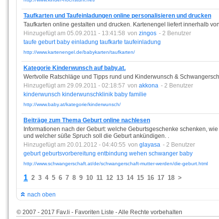
Taufkarten und Taufeinladungen online personalisieren und drucken
Taufkarten online gestalten und drucken. Kartenengel liefert innerhalb vo
Hinzugefügt am 05.09.2011 - 13:41:58
von
zingos
- 2 Benutzer
taufe
geburt
baby
einladung
taufkarte
taufeinladung
http://www.kartenengel.de/babykarten/taufkarten/
Kategorie Kinderwunsch auf baby.at.
Wertvolle Ratschläge und Tipps rund und Kinderwunsch & Schwangerschaf
Hinzugefügt am 29.09.2011 - 02:18:57
von
akkona
- 2 Benutzer
kinderwunsch
kinderwunschklinik
baby
familie
http://www.baby.at/kategorie/kinderwunsch/
Beiträge zum Thema Geburt online nachlesen
Informationen nach der Geburt: welche Geburtsgeschenke schenken, wie s
und welcher süße Spruch soll die Geburt ankündigen. .
Hinzugefügt am 20.01.2012 - 04:40:55
von
glayasa
- 2 Benutzer
geburt
geburtsvorbereitung
entbindung
wehen
schwanger
baby
http://www.schwangerschaft.at/de/schwangerschaft-mutter-werden/die-geburt.html
1
2
3
4
5
6
7
8
9
10
11
12
13
14
15
16
17
18
>
nach oben
© 2007 - 2017 Fav.li - Favoriten Liste - Alle Rechte vorbehalten