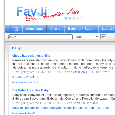
Anmeldung
Charts
Bookmark-Button
Last 100
baby
cheap baby clothes online
Parents are provided by bamboo baby clothing with more baby - friendly c
this sort of clothes is made from bamboo material and bears many of its na
attributes. It is more absorbing that cotton, making it effective in keeping 
Hinzugefügt am 19.04.2013 - 09:27:52
von
erkillilea39
- 13 Benutzer
cheap
baby
online
http://mahamudra.eu/
Die Geburt und das Baby
Baby.at mit Babyartikel. Erstausstattungsliste, Kindersitz fürs Auto, Wind
Babys beim Babyurlaub. Babyschale, Overall und Kombikinderwagen. Onl
Hinzugefügt am 26.11.2010 - 01:48:16
von
ubon
- 8 Benutzer
baby
reisen
familienurlaub
babyhotels
familienotels
urlaub
oesterreich
http://www.baby.at/