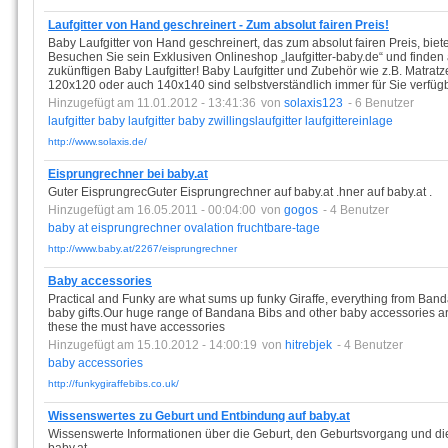
Laufgitter von Hand geschreinert - Zum absolut fairen Preis!
Baby Laufgitter von Hand geschreinert, das zum absolut fairen Preis, bi
Besuchen Sie sein Exklusiven Onlineshop „laufgitter-baby.de“ und finden 
zukünftigen Baby Laufgitter! Baby Laufgitter und Zubehör wie z.B. Matrat
120x120 oder auch 140x140 sind selbstverständlich immer für Sie verfüg
Hinzugefügt am 11.01.2012 - 13:41:36
von
solaxis123
- 6 Benutzer
laufgitter
baby
laufgitter
baby
zwillingslaufgitter
laufgittereinlage
http://www.solaxis.de/
Eisprungrechner bei baby.at
Guter EisprungrecGuter Eisprungrechner auf baby.at .hner auf baby.at .
Hinzugefügt am 16.05.2011 - 00:04:00
von
gogos
- 4 Benutzer
baby
at
eisprungrechner
ovalation
fruchtbare-tage
http://www.baby.at/2267/eisprungrechner
Baby accessories
Practical and Funky are what sums up funky Giraffe, everything from Band
baby gifts.Our huge range of Bandana Bibs and other baby accessories are
these the must have accessories
Hinzugefügt am 15.10.2012 - 14:00:19
von
hitrebjek
- 4 Benutzer
baby
accessories
http://funkygiraffebibs.co.uk/
Wissenswertes zu Geburt und Entbindung auf baby.at
Wissenswerte Informationen über die Geburt, den Geburtsvorgang und d