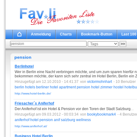
Anmeldung
Charts
Bookmark-Button
Last 100
pension
Berlinhotel
Wer in Berlin eine Nacht verbringen möchte, und um zum sparen hierfür n
bekommen möchte, der kann sich sehr zentral im Hotel Berlin, Berlin ein 
Hinzugefügt am 12.10.2010 - 14:41:37
von
victormohnhart
- 10 Benutzer
berlin
hotels
berliner
hotel
apartment
pension
hotel
zimmer
hostel
hotelb
http://www.hotel-berlin.de/
Friesacher´s Aniferhof
Der Aniferhof ist ein Hotel & Pension vor den Toren der Stadt Salzburg. .
Hinzugefügt am 09.03.2012 - 00:03:34
von
bookybookmark4
- 4 Benutze
aniferhof
hotel
pension
anif
salzburg
wellness
http://www.aniferhof.at/
Business Hotel Berlin