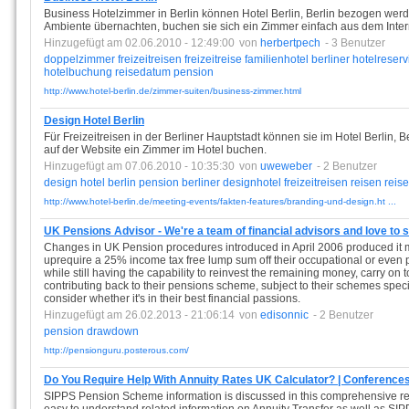
Business Hotelzimmer in Berlin können Hotel Berlin, Berlin bezogen werde
Ambiente übernachten, buchen sie sich ein Zimmer einfach aus dem Interne
Hinzugefügt am 02.06.2010 - 12:49:00
von
herbertpech
- 3 Benutzer
doppelzimmer
freizeitreisen
freizeitreise
familienhotel
berliner
hotelreser
hotelbuchung
reisedatum
pension
http://www.hotel-berlin.de/zimmer-suiten/business-zimmer.html
Design Hotel Berlin
Für Freizeitreisen in der Berliner Hauptstadt können sie im Hotel Berlin, 
auf der Website ein Zimmer im Hotel buchen.
Hinzugefügt am 07.06.2010 - 10:35:30
von
uweweber
- 2 Benutzer
design
hotel
berlin
pension
berliner
designhotel
freizeitreisen
reisen
reise
http://www.hotel-berlin.de/meeting-events/fakten-features/branding-und-design.ht ...
UK Pensions Advisor - We're a team of financial advisors and love to 
Changes in UK Pension procedures introduced in April 2006 produced it muc
uprequire a 25% income tax free lump sum off their occupational or even
while still having the capability to reinvest the remaining money, carry on 
contributing back to their pensions scheme, subject to their schemes spec
consider whether it's in their best financial passions.
Hinzugefügt am 26.02.2013 - 21:06:14
von
edisonnic
- 2 Benutzer
pension
drawdown
http://pensionguru.posterous.com/
Do You Require Help With Annuity Rates UK Calculator? | Conference
SIPPS Pension Scheme information is discussed in this comprehensive res