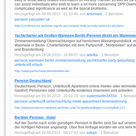
easy to understand related information on Annuity Transfer as well as SIP
can assist individuals who wish to learn a lot more concerning SIPP Over
complicated significance as well as the typical problems.
Hinzugefügt am 09.09.2013 - 01:53:48
von
antoniast
- 2 Benutzer
pension
calculator
uk
http://conferences.tephinet.org/do-you-require-help-annuity-rates-uk-calculator
Yachtcharter am Großen Wannsee Berlin /Pension direkt am Wannsee/
Zimmervermietung/ Übernachtungen auf herrlichem Wassergrundstück, mi
Wannsee in Berlin .Charterfahrten mit dem Partyschiff „ Störtebeker“ au
und Brandenburg
Hinzugefügt am 29.06.2010 - 16:09:07
von
adelka
- 1 Benutzer
pension
wannsee
berlin
zimmervermietung
yachtcharter
party
geburtstag
unterkunft
urlaub
http://www.yachtcharterstoertebeker.de/
Pension Deutschland
Deutschland, Pension, Unterkunft, Apartment online mieten oder vermie
Gasthof, Pensionen oder Unterkunfte kostenlos inserieren und anbieten.
Hinzugefügt am 03.08.2010 - 20:01:19
von
supermartin34554
- 1 Benutz
pension
unterkunft
uebernachtung
miete
appartment
ferienwohnung
http://www.pensionen-weltweit.de/index.php?d=getdeep&type=country&id=127
Berliner Pension - Hotel
Auf der Suche nach einer günstigen Pension in Berlin sind Sie auf unser
der richtigen Adresse angelangt. Über Ihre Anfrage würden wir uns sehr f
Hinzugefügt am 10.08.2010 - 08:17:43
von
oskarr
- 1 Benutzer