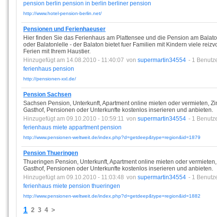
pension
berlin
pension
in
berlin
berliner
pension
http://www.hotel-pension-berlin.net/
Pensionen und Ferienhaeuser
Hier finden Sie das Ferienhaus am Plattensee und die Pension am Balaton
oder Balatonlelle - der Balaton bietet fuer Familien mit Kindern viele reizv
Ferien mit Ihrem Haustier.
Hinzugefügt am 14.08.2010 - 11:40:07
von
supermartin34554
- 1 Benutz
ferienhaus
pension
http://pensionen-xxl.de/
Pension Sachsen
Sachsen Pension, Unterkunft, Apartment online mieten oder vermieten, 
Gasthof, Pensionen oder Unterkunfte kostenlos inserieren und anbieten.
Hinzugefügt am 09.10.2010 - 10:59:11
von
supermartin34554
- 1 Benutz
ferienhaus
miete
appartment
pension
http://www.pensionen-weltweit.de/index.php?d=getdeep&type=region&id=1879
Pension Thueringen
Thueringen Pension, Unterkunft, Apartment online mieten oder vermiete
Gasthof, Pensionen oder Unterkunfte kostenlos inserieren und anbieten.
Hinzugefügt am 09.10.2010 - 11:03:48
von
supermartin34554
- 1 Benutz
ferienhaus
miete
pension
thueringen
http://www.pensionen-weltweit.de/index.php?d=getdeep&type=region&id=1882
1
2
3
4
>