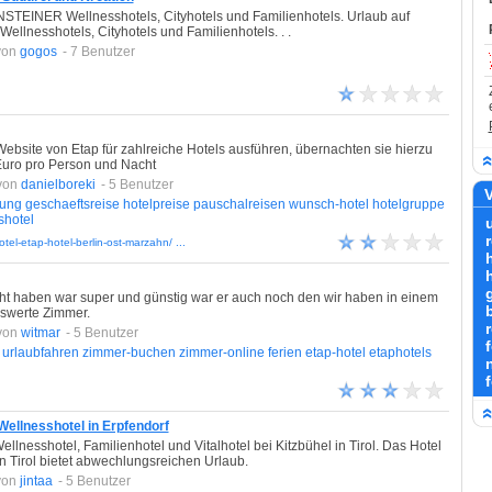
STEINER Wellnesshotels, Cityhotels und Familienhotels. Urlaub auf
nesshotels, Cityhotels und Familienhotels. . .
von
gogos
- 7 Benutzer
ebsite von Etap für zahlreiche Hotels ausführen, übernachten sie hierzu
 Euro pro Person und Nacht
von
danielboreki
- 5 Benutzer
V
rung
geschaeftsreise
hotelpreise
pauschalreisen
wunsch-hotel
hotelgruppe
shotel
el-etap-hotel-berlin-ost-marzahn/ ...
ht haben war super und günstig war er auch noch den wir haben in einem
b
iswerte Zimmer.
von
witmar
- 5 Benutzer
f
urlaubfahren
zimmer-buchen
zimmer-online
ferien
etap-hotel
etaphotels
 Wellnesshotel in Erpfendorf
ellnesshotel, Familienhotel und Vitalhotel bei Kitzbühel in Tirol. Das Hotel
in Tirol bietet abwechlungsreichen Urlaub.
von
jintaa
- 5 Benutzer