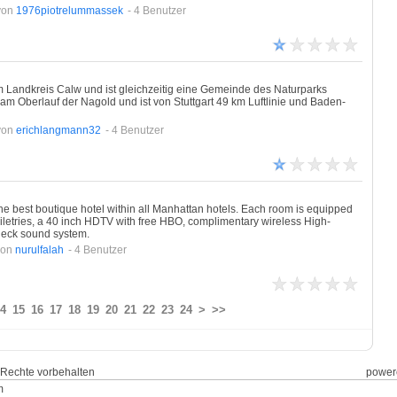
von
1976piotrelummassek
- 4 Benutzer
m Landkreis Calw und ist gleichzeitig eine Gemeinde des Naturparks
 am Oberlauf der Nagold und ist von Stuttgart 49 km Luftlinie und Baden-
von
erichlangmann32
- 4 Benutzer
the best boutique hotel within all Manhattan hotels. Each room is equipped
toiletries, a 40 inch HDTV with free HBO, complimentary wireless High-
 deck sound system.
von
nurulfalah
- 4 Benutzer
4
15
16
17
18
19
20
21
22
23
24
>
>>
le Rechte vorbehalten
power
m