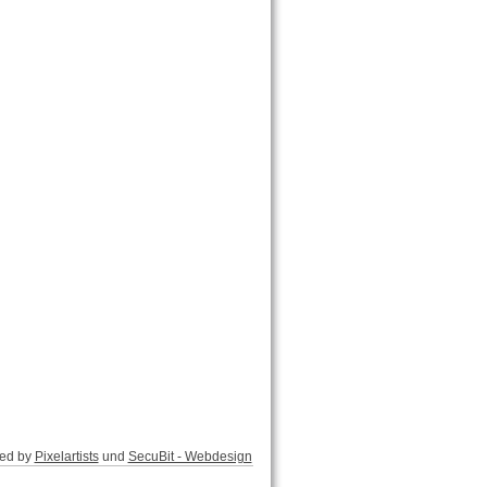
ed by
Pixelartists
und
SecuBit - Webdesign