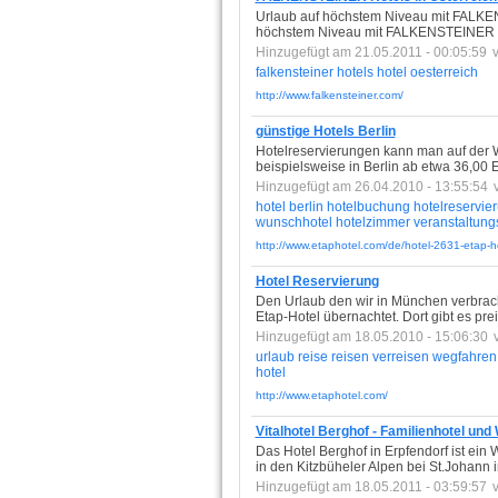
Urlaub auf höchstem Niveau mit FALKEN
höchstem Niveau mit FALKENSTEINER Well
Hinzugefügt am 21.05.2011 - 00:05:59
falkensteiner
hotels
hotel
oesterreich
http://www.falkensteiner.com/
günstige Hotels Berlin
Hotelreservierungen kann man auf der W
beispielsweise in Berlin ab etwa 36,00
Hinzugefügt am 26.04.2010 - 13:55:54
hotel
berlin
hotelbuchung
hotelreservie
wunschhotel
hotelzimmer
veranstaltung
http://www.etaphotel.com/de/hotel-2631-etap-hot
Hotel Reservierung
Den Urlaub den wir in München verbrac
Etap-Hotel übernachtet. Dort gibt es pre
Hinzugefügt am 18.05.2010 - 15:06:30
urlaub
reise
reisen
verreisen
wegfahren
hotel
http://www.etaphotel.com/
Vitalhotel Berghof - Familienhotel und
Das Hotel Berghof in Erpfendorf ist ein W
in den Kitzbüheler Alpen bei St.Johann 
Hinzugefügt am 18.05.2011 - 03:59:57