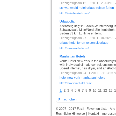
Hinzugefügt am 15.10.2011 - 23:03:10
schwarzwald
hotel
urlaub
reisen
ferien
http://tierisch-urlaub.com/
Urlaubolia
Altensteig liegt in Baden-Württemberg i
Schwarzwald Mitte/Nord. Sie liegt direkt
Baden 33 km Luftlinie entfernt.
Hinzugefügt am 27.10.2011 - 04:56:53
urlaub
hotel
ferien
reisen
skiurlaub
http://www.urlaubolia.de/
Manhattan Hotels
Verite Hotel New York is the absolutely 
with individual climate control, custom 
Speed internet, hair dryer, and an iPod
Hinzugefügt am 24.11.2011 - 07:13:25
hotel
new
york
manhattan
hotels
http://www.veritehotel.com/
1
2
3
4
5
6
7
8
9
10
11
12
13
1
nach oben
© 2007 - 2017 Fav.li - Favoriten Liste - Al
Rechtliche Hinweise
|
Kontakt - Impressu