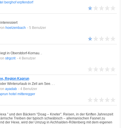
tel
berghof
erpfendorf
 interessiert
von
hoelzenbach
- 5 Benutzer
egt in Oberstdorf-Kornau. .
von
strgcrit
- 4 Benutzer
See, Region Kaprun
er Winterurlaub in Zell am See. . .
von
ayadab
- 4 Benutzer
aprun
hotel
mitteregger
Hexa ” und den Bäckern “Doag – Kneter”. Reisen, in der fünften Jahreszeit
ärrische Treiben der typisch schwäbisch – allemanischen Fasnet zu
und der Hexe, wird der Umzug in Aichhalden-Rötenberg mit dem eigenen