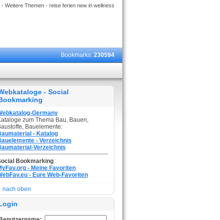
- Weitere Themen - reise ferien new in wellness
Bookmarks:
230594
Webkataloge - Social
Bookmarking
Webkatalog-Germany
ataloge zum Thema Bau, Bauen,
austoffe, Bauelemente:
aumaterial - Katalog
auelemente - Verzeichnis
aumaterial-Verzeichnis
Social Bookmarking
:
yFav.org - Meine Favoriten
ebFav.eu - Eure Web-Favoriten
nach oben
Login
Benutzername: