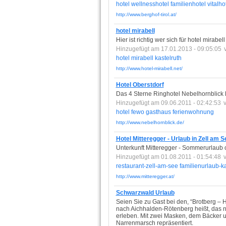
hotel
wellnesshotel
familienhotel
vitalho
http://www.berghof-tirol.at/
hotel mirabell
Hier ist richtig wer sich für hotel mirabell
Hinzugefügt am 17.01.2013 - 09:05:05
hotel
mirabell
kastelruth
http://www.hotel-mirabell.net/
Hotel Oberstdorf
Das 4 Sterne Ringhotel Nebelhornblick li
Hinzugefügt am 09.06.2011 - 02:42:53
hotel
fewo
gasthaus
ferienwohnung
http://www.nebelhornblick.de/
Hotel Mitteregger - Urlaub in Zell am 
Unterkunft Mitteregger - Sommerurlaub od
Hinzugefügt am 01.08.2011 - 01:54:48
restaurant-zell-am-see
familienurlaub-k
http://www.mitteregger.at/
Schwarzwald Urlaub
Seien Sie zu Gast bei den, “Brotberg – 
nach Aichhalden-Rötenberg heißt, das n
erleben. Mit zwei Masken, dem Bäcker 
Narrenmarsch repräsentiert.