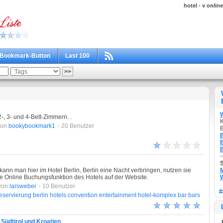
hotel - v online
Bookmark-Button
Last 100
-, 3- und 4-Bett-Zimmern. .
K
von
bookybookmark1
- 20 Benutzer
B
B
B
B
kann man hier im Hotel Berlin, Berlin eine Nacht verbringen, nutzen sie
M
 Online Buchungsfunktion des Hotels auf der Website.
W
von
larsweber
- 10 Benutzer
reservierung
berlin
hotels
convention
entertainment
hotel-komplex
bar
bars
Südtirol und Kroatien