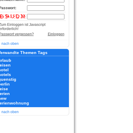
Passwort:
Zum Einloggen ist Javascript
erforderlich!
Passwort vergessen?
Einloggen
nach oben
erwandte Themen Tags
urlaub
reisen
hotel
hotels
guenstig
erlin
reise
erien
new
ferienwohnung
nach oben