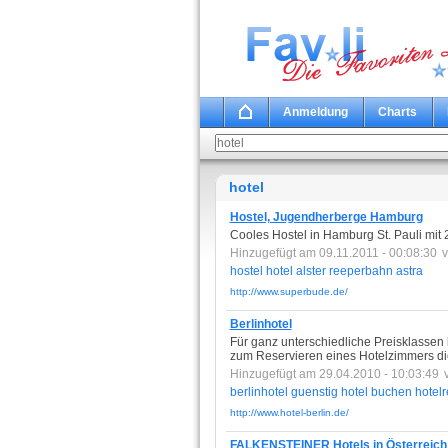
Anmeldung
Charts
hotel
Hostel, Jugendherberge Hamburg
Cooles Hostel in Hamburg St. Pauli mit 2
Hinzugefügt am 09.11.2011 - 00:08:30
hostel
hotel
alster
reeperbahn
astra
http://www.superbude.de/
Berlinhotel
Für ganz unterschiedliche Preisklassen 
zum Reservieren eines Hotelzimmers die
Hinzugefügt am 29.04.2010 - 10:03:49
berlinhotel
guenstig
hotel
buchen
hotel
http://www.hotel-berlin.de/
FALKENSTEINER Hotels in Österreich 