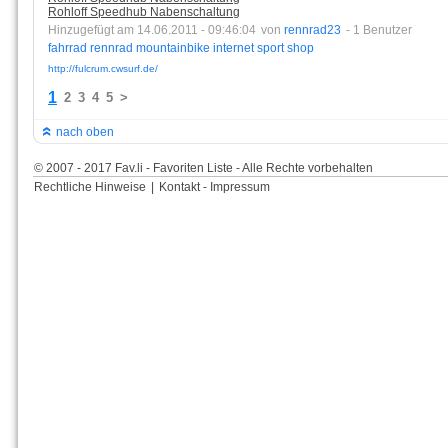
Rohloff Speedhub Nabenschaltung
Hinzugefügt am 14.06.2011 - 09:46:04
von
rennrad23
- 1 Benutzer
fahrrad
rennrad
mountainbike
internet
sport
shop
http://fulcrum.cwsurf.de/
1
2
3
4
5
>
nach oben
© 2007 - 2017 Fav.li - Favoriten Liste - Alle Rechte vorbehalten
Rechtliche Hinweise
|
Kontakt - Impressum