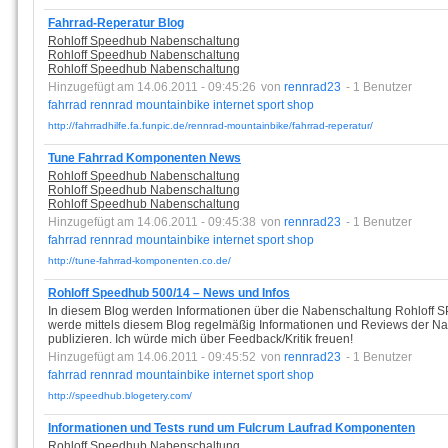
Fahrrad-Reperatur Blog
Rohloff Speedhub Nabenschaltung
Rohloff Speedhub Nabenschaltung
Rohloff Speedhub Nabenschaltung
Hinzugefügt am 14.06.2011 - 09:45:26
von
rennrad23
- 1 Benutzer
fahrrad
rennrad
mountainbike
internet
sport
shop
http://fahrradhilfe.fa.funpic.de/rennrad-mountainbike/fahrrad-reperatur/
Tune Fahrrad Komponenten News
Rohloff Speedhub Nabenschaltung
Rohloff Speedhub Nabenschaltung
Rohloff Speedhub Nabenschaltung
Hinzugefügt am 14.06.2011 - 09:45:38
von
rennrad23
- 1 Benutzer
fahrrad
rennrad
mountainbike
internet
sport
shop
http://tune-fahrrad-komponenten.co.de/
Rohloff Speedhub 500/14 – News und Infos
In diesem Blog werden Informationen über die Nabenschaltung Rohloff S
werde mittels diesem Blog regelmäßig Informationen und Reviews der
publizieren. Ich würde mich über Feedback/Kritik freuen!
Hinzugefügt am 14.06.2011 - 09:45:52
von
rennrad23
- 1 Benutzer
fahrrad
rennrad
mountainbike
internet
sport
shop
http://speedhub.blogetery.com/
Informationen und Tests rund um Fulcrum Laufrad Komponenten
Rohloff Speedhub Nabenschaltung