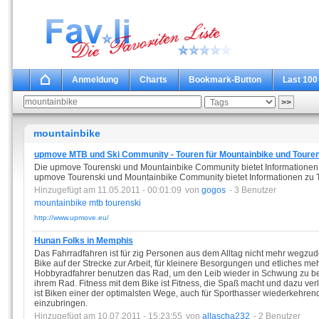
Anmeldung
Charts
Bookmark-Button
Last 100
mountainbike
upmove MTB und Ski Community - Touren für Mountainbike und Toure
Die upmove Tourenski und Mountainbike Community bietet Informationen 
upmove Tourenski und Mountainbike Community bietet Informationen zu To
Hinzugefügt am 11.05.2011 - 00:01:09
von
gogos
- 3 Benutzer
mountainbike
mtb
tourenski
http://www.upmove.eu/
Hunan Folks in Memphis
Das Fahrradfahren ist für zig Personen aus dem Alltag nicht mehr wegz
Bike auf der Strecke zur Arbeit, für kleinere Besorgungen und etliches m
Hobbyradfahrer benutzen das Rad, um den Leib wieder in Schwung zu b
ihrem Rad. Fitness mit dem Bike ist Fitness, die Spaß macht und dazu verlo
ist Biken einer der optimalsten Wege, auch für Sporthasser wiederkehren
einzubringen.
Hinzugefügt am 10.07.2011 - 15:23:55
von
allascha232
- 2 Benutzer