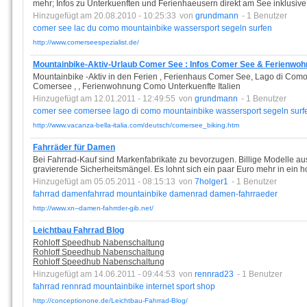
mehr; Infos zu Unterkuenften und Ferienhaeusern direkt am See inklusive
Hinzugefügt am 20.08.2010 - 10:25:33
von
grundmann
- 1 Benutzer
comer
see
lac
du
como
mountainbike
wassersport
segeln
surfen
http://www.comerseespezialist.de/
Mountainbike-Aktiv-Urlaub Comer See : Infos Comer See & Ferienw
Mountainbike -Aktiv in den Ferien , Ferienhaus Comer See, Lago di Co
Comersee , , Ferienwohnung Como Unterkuenfte Italien
Hinzugefügt am 12.01.2011 - 12:49:55
von
grundmann
- 1 Benutzer
comer
see
comersee
lago
di
como
mountainbike
wassersport
segeln
surf
http://www.vacanza-bella-italia.com/deutsch/comersee_biking.htm
Fahrräder für Damen
Bei Fahrrad-Kauf sind Markenfabrikate zu bevorzugen. Billige Modelle a
gravierende Sicherheitsmängel. Es lohnt sich ein paar Euro mehr in ein h
Hinzugefügt am 05.05.2011 - 08:15:13
von
7holger1
- 1 Benutzer
fahrrad
damenfahrrad
mountainbike
damenrad
damen-fahrraeder
http://www.xn--damen-fahrrder-gib.net/
Leichtbau Fahrrad Blog
Rohloff Speedhub Nabenschaltung
Rohloff Speedhub Nabenschaltung
Rohloff Speedhub Nabenschaltung
Hinzugefügt am 14.06.2011 - 09:44:53
von
rennrad23
- 1 Benutzer
fahrrad
rennrad
mountainbike
internet
sport
shop
http://conceptionone.de/Leichtbau-Fahrrad-Blog/