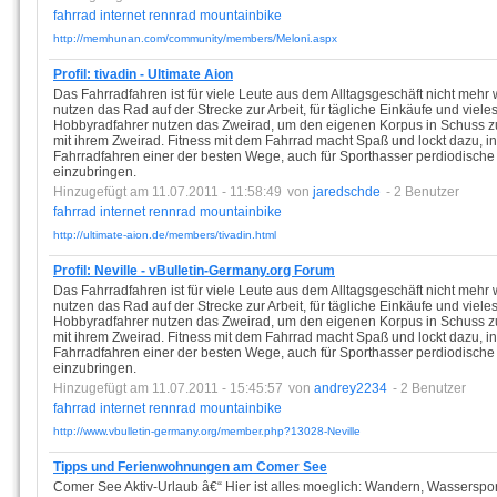
fahrrad
internet
rennrad
mountainbike
http://memhunan.com/community/members/Meloni.aspx
Profil: tivadin - Ultimate Aion
Das Fahrradfahren ist für viele Leute aus dem Alltagsgeschäft nicht me
nutzen das Rad auf der Strecke zur Arbeit, für tägliche Einkäufe und viel
Hobbyradfahrer nutzen das Zweirad, um den eigenen Korpus in Schuss 
mit ihrem Zweirad. Fitness mit dem Fahrrad macht Spaß und lockt dazu, in 
Fahrradfahren einer der besten Wege, auch für Sporthasser perdiodische
einzubringen.
Hinzugefügt am 11.07.2011 - 11:58:49
von
jaredschde
- 2 Benutzer
fahrrad
internet
rennrad
mountainbike
http://ultimate-aion.de/members/tivadin.html
Profil: Neville - vBulletin-Germany.org Forum
Das Fahrradfahren ist für viele Leute aus dem Alltagsgeschäft nicht me
nutzen das Rad auf der Strecke zur Arbeit, für tägliche Einkäufe und viel
Hobbyradfahrer nutzen das Zweirad, um den eigenen Korpus in Schuss 
mit ihrem Zweirad. Fitness mit dem Fahrrad macht Spaß und lockt dazu, in 
Fahrradfahren einer der besten Wege, auch für Sporthasser perdiodische
einzubringen.
Hinzugefügt am 11.07.2011 - 15:45:57
von
andrey2234
- 2 Benutzer
fahrrad
internet
rennrad
mountainbike
http://www.vbulletin-germany.org/member.php?13028-Neville
Tipps und Ferienwohnungen am Comer See
Comer See Aktiv-Urlaub â€“ Hier ist alles moeglich: Wandern, Wassersport