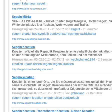
segeln
katamaran
segeln
http://www.jolle-katamaran.de/
Segeln Müritz
SUN-SAILING-MUERITZ bietet Charter, Regattasegeln, Flotillensegeln, S
Winterstellplaetze fuer Yachten, Wohnwagen und Trailer.
Hinzugefügt am 24.08.2011 - 20:55:52
von
strgcrit
- 2 Benutzer
segeln
charter
bootsverleih
bootsverkauf
yachten
yachtcharter
http://www.sun-sailing-mueritz.de/
Segeln Kroatien
Kroatien, offiziell die Republik Kroatien, ist eine einheitliche demokrati
an der Kreuzung von Mitteleuropa, dem Balkan und am Mittelmeer
Hinzugefügt am 05.02.2012 - 02:45:42
von
yachtcharter1984
- 2 Benutze
kroatien
urlaub
reisen
segeln
segeln-kroatien
http://segelnkroatien.blogspot.com/
Segeln kroatien
Kroatien ist einer jener Orte, die Sie müssen selbst sehen, um all den 
seiner Geschichte, ist Segeln Kroatien eines der letzten Orte, die nicht
sich gewandelt, so dass es ein großartiger Ort, um die echte Mittelmeer er
Hinzugefügt am 07.02.2012 - 19:22:03
von
ycholland
- 2 Benutzer
segeln
segeln-kroatien
urlaub
reisen
bootsurlaub
http://www.segelnkroatien.info/
Segeln Kroatien - Yachtcharter Kroatien - Reisen Kroatien