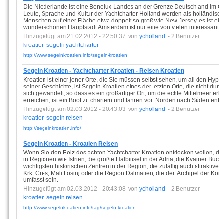
Die Niederlande ist eine Benelux-Landes an der Grenze Deutschland im 
Leute, Sprache und Kultur der Yachtcharter Holland werden als holländisc
Menschen auf einer Fläche etwa doppelt so groß wie New Jersey, es ist ei
wunderschönen Hauptstadt Amsterdam ist nur eine von vielen interessan
Hinzugefügt am 21.02.2012 - 22:50:37
von
ycholland
- 2 Benutzer
kroatien
segeln
yachtcharter
http://www.segelnkroatien.info/segeln-kroatien
Segeln Kroatien - Yachtcharter Kroatien - Reisen Kroatien
Kroatien ist einer jener Orte, die Sie müssen selbst sehen, um all den 
seiner Geschichte, ist Segeln Kroatien eines der letzten Orte, die nicht
sich gewandelt, so dass es ein großartiger Ort, um die echte Mittelmeer er
erreichen, ist ein Boot zu chartern und fahren von Norden nach Süden ent
Hinzugefügt am 02.03.2012 - 20:43:03
von
ycholland
- 2 Benutzer
kroatien
segeln
reisen
http://segelnkroatien.info/
Segeln Kroatien - Kroatien Reisen
Wenn Sie den Reiz des echten Yachtcharter Kroatien entdecken wollen, dan
in Regionen wie Istrien, die größte Halbinsel in der Adria, die Kvarner Buc
wichtigsten historischen Zentren in der Region, die zufällig auch attrakti
Krk, Cres, Mali Losinj oder die Region Dalmatien, die den Archipel der Ko
umfasst sein.
Hinzugefügt am 02.03.2012 - 20:43:08
von
ycholland
- 2 Benutzer
kroatien
segeln
reisen
http://www.segelnkroatien.info/tag/segeln-kroatien