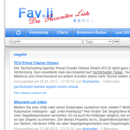
Anmeldung
Charts
Bookmark-Button
Last 100
segeln
PCO Privat Charter Ostsee
Die Yachtcharting Agentur Privat Charter Ostsee GmbH (PCO) steht ganz n
Verbindung. Nun erweiterte man das Angebot auf
Yachtcharter Türkei
, Ya
Mallorca und Griechenland um jedem Kunden etwas mehr Sonne bieten 
Hinzugefügt am 18.01.2012 - 17:54:50
von
thomasma
- 3 Benutzer
yachtcharter
tuerkei
segeln
reisen
urlaub
http://www.pc-ostsee.de/
Mitsegeln auf Jollen
Wollen Sie eine Jolle oder einen Katamatan ausleihen bzw. mieten? Wolle
Katamaran mitsegeln - ggf. unter Anleitung? Hier finden Sie Segeljollen/-
oder Segelkatamarane vermieten. Es ist auch für Anfänger möglich, bei e
so das Segeln zu erlernen. Ziel dieses Projekts ist es, Segelinteressierte
zur Stellen, mit deren Hilfe sie über Segelgelegenheiten und Segelmögli
Hinzugefügt am 12.08.2012 - 13:31:55
von
disounter
- 3 Benutzer