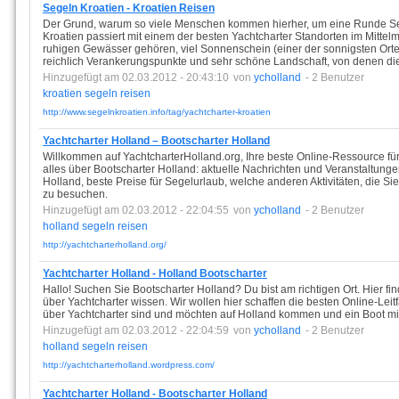
Segeln Kroatien - Kroatien Reisen
Der Grund, warum so viele Menschen kommen hierher, um eine Runde Seg
Kroatien passiert mit einem der besten Yachtcharter Standorten im Mittel
ruhigen Gewässer gehören, viel Sonnenschein (einer der sonnigsten Orte
reichlich Verankerungspunkte und sehr schöne Landschaft, von denen die 
Hinzugefügt am 02.03.2012 - 20:43:10
von
ycholland
- 2 Benutzer
kroatien
segeln
reisen
http://www.segelnkroatien.info/tag/yachtcharter-kroatien
Yachtcharter Holland – Bootscharter Holland
Willkommen auf YachtcharterHolland.org, Ihre beste Online-Ressource für 
alles über Bootscharter Holland: aktuelle Nachrichten und Veranstaltunge
Holland, beste Preise für Segelurlaub, welche anderen Aktivitäten, die S
zu besuchen.
Hinzugefügt am 02.03.2012 - 22:04:55
von
ycholland
- 2 Benutzer
holland
segeln
reisen
http://yachtcharterholland.org/
Yachtcharter Holland - Holland Bootscharter
Hallo! Suchen Sie Bootscharter Holland? Du bist am richtigen Ort. Hier f
über Yachtcharter wissen. Wir wollen hier schaffen die besten Online-Leitf
über Yachtcharter sind und möchten auf Holland kommen und ein Boot mi
Hinzugefügt am 02.03.2012 - 22:04:59
von
ycholland
- 2 Benutzer
holland
segeln
reisen
http://yachtcharterholland.wordpress.com/
Yachtcharter Holland - Bootscharter Holland