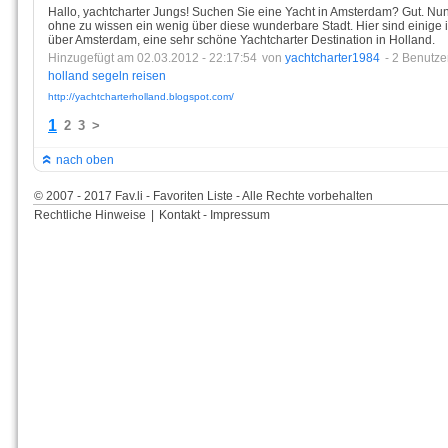
Hallo, yachtcharter Jungs! Suchen Sie eine Yacht in Amsterdam? Gut. Nun,
ohne zu wissen ein wenig über diese wunderbare Stadt. Hier sind einige 
über Amsterdam, eine sehr schöne Yachtcharter Destination in Holland.
Hinzugefügt am 02.03.2012 - 22:17:54
von
yachtcharter1984
- 2 Benutze
holland
segeln
reisen
http://yachtcharterholland.blogspot.com/
1
2
3
>
nach oben
© 2007 - 2017 Fav.li - Favoriten Liste - Alle Rechte vorbehalten
Rechtliche Hinweise
|
Kontakt - Impressum