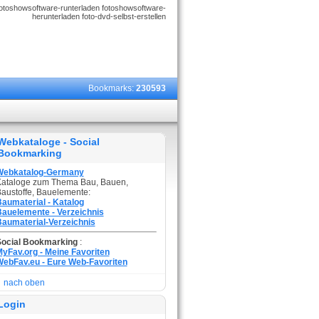
fotoshowsoftware-runterladen fotoshowsoftware-
herunterladen foto-dvd-selbst-erstellen
Bookmarks:
230593
Webkataloge - Social
Bookmarking
Webkatalog-Germany
ataloge zum Thema Bau, Bauen,
austoffe, Bauelemente:
aumaterial - Katalog
auelemente - Verzeichnis
aumaterial-Verzeichnis
Social Bookmarking
:
yFav.org - Meine Favoriten
ebFav.eu - Eure Web-Favoriten
nach oben
Login