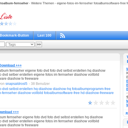
otoalbum-fernseher
- Weitere Themen - eigene-fotos-im-fernseher fotoalbumsoftware-free 
Bookmark-Button
Last 100
 Download +++
bum fernseher eigene foto dvd foto dvd selbst erstellen hq diashow
K
dvd selber erstellen eigene fotos im fernseher diashow vollbild
B
ware diashow tv freeware
B
von
snapsaldrosl5
- 38 Benutzer
B
o-dvd-selbst-erstellen
hq-diashow
diashow-hq
fotoalbumprogramm-free
B
m-fernseher
diashow-vollbild
fotoalbumsoftware-free
hd-diashow-freeware
M
W
Download +++
um fernseher eigene foto dvd foto dvd selbst erstellen hq diashow
dvd selber erstellen eigene fotos im fernseher diashow vollbild
ware diashow tv freeware