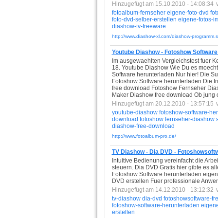
Hinzugefügt am 15.10.2010 - 14:08:34
fotoalbum-fernseher
eigene-foto-dvd
fot
foto-dvd-selber-erstellen
eigene-fotos-i
diashow-tv-freeware
http://www.diashow-xl.com/diashow-programm.s
Youtube Diashow - Fotoshow Software 
Im ausgewaehlten Vergleichstest fuer K
18. Youtube Diashow Wie Du es moechtes
Software herunterladen Nur hier! Die Su
Fotoshow Software herunterladen Die I
free download Fotoshow Fernseher Di
Maker Diashow free download Ob jung od
Hinzugefügt am 20.12.2010 - 13:57:15
youtube-diashow
fotoshow-software-he
download
fotoshow
fernseher-diashow
diashow-free-download
http://www.fotoalbum-pro.de/
TV Diashow - Dia DVD - Fotoshowsoftw
Intuitive Bedienung vereinfacht die Ar
steuern. Dia DVD Gratis hier gibte es a
Fotoshow Software herunterladen eigen
DVD erstellen Fuer professionale Anwend
Hinzugefügt am 14.12.2010 - 13:12:32
tv-diashow
dia-dvd
fotoshowsoftware-fr
fotoshow-software-herunterladen
eigene
erstellen