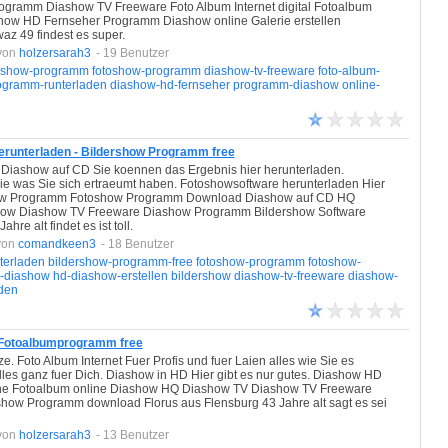
rogramm Diashow TV Freeware Foto Album Internet digital Fotoalbum
how HD Fernseher Programm Diashow online Galerie erstellen
z 49 findest es super.
von
holzersarah3
- 19 Benutzer
ershow-programm
fotoshow-programm
diashow-tv-freeware
foto-album-
ogramm-runterladen
diashow-hd-fernseher
programm-diashow
online-
erunterladen - Bildershow Programm free
. Diashow auf CD Sie koennen das Ergebnis hier herunterladen.
e was Sie sich ertraeumt haben. Fotoshowsoftware herunterladen Hier
oshow Programm Fotoshow Programm Download Diashow auf CD HQ
show Diashow TV Freeware Diashow Programm Bildershow Software
e alt findet es ist toll.
von
comandkeen3
- 18 Benutzer
terladen
bildershow-programm-free
fotoshow-programm
fotoshow-
-diashow
hd-diashow-erstellen
bildershow
diashow-tv-freeware
diashow-
aden
- Fotoalbumprogramm free
ze. Foto Album Internet Fuer Profis und fuer Laien alles wie Sie es
lles ganz fuer Dich. Diashow in HD Hier gibt es nur gutes. Diashow HD
ine Fotoalbum online Diashow HQ Diashow TV Diashow TV Freeware
ow Programm download Florus aus Flensburg 43 Jahre alt sagt es sei
von
holzersarah3
- 13 Benutzer