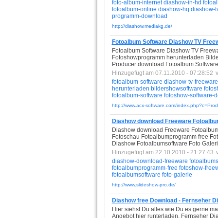
foto-album-internet
diashow-in-hd
fotoa
fotoalbum-online
diashow-hq
diashow-t
programm-download
http://diashow.mediakg.de/
Fotoalbum Software Diashow TV Freew
Fotoalbum Software Diashow TV Freewar
Fotoshowprogramm herunterladen Bilde
Producer download Fotoalbum Software
Hinzugefügt am 07.11.2010 - 07:28:52
fotoalbum-software
diashow-tv-freeware
herunterladen
bildershowsoftware
fotos
fotoalbum-software
fotoshow-software-
http://www.acx-software.com/index.php?c=Pro
Diashow download Freeware Fotoalbu
Diashow download Freeware Fotoalbums
Fotoschau Fotoalbumprogramm free Fo
Diashow Fotoalbumsoftware Foto Galer
Hinzugefügt am 22.10.2010 - 21:27:43
diashow-download-freeware
fotoalbums
fotoalbumprogramm-free
fotoshow-free
fotoalbumsoftware
foto-galerie
http://www.slideshow-pro.de/
Diashow free Download - Fernseher D
Hier siehst Du alles wie Du es gerne m
Angebot hier runterladen. Fernseher Di