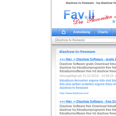
diashow-tv-freeware - hq-diashow f
Anmeldung
Charts
diashow-tv-freeware
+++ Hier -> Diashow Software - gratis
Diashow Software gratis Download fotoal
diashow hq fotoalbumprogramm free foto 
fotoalbumsoftware free hd diashow free
Hinzugefügt am 15.10.2010 - 14:08:25
fotoalbum-fernseher
eigene-foto-dvd
fot
foto-dvd-selber-erstellen
eigene-fotos-i
diashow-tv-freeware
http://www.diashow.com/
+++ Hier -> Diashow Software - free 
Diashow Software free Download fotoalb
diashow hq fotoalbumprogramm free foto 
fotoalbumsoftware free hd diashow free