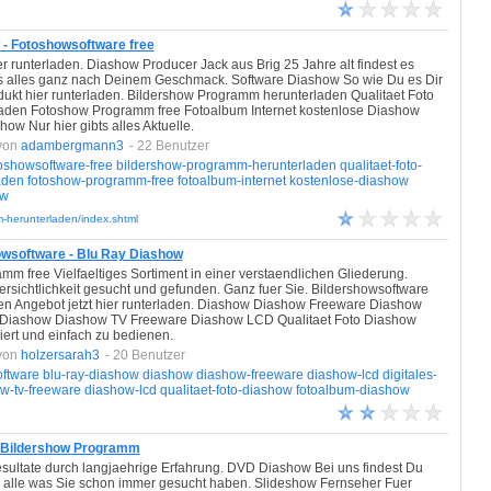
 - Fotoshowsoftware free
er runterladen. Diashow Producer Jack aus Brig 25 Jahre alt findest es
 es alles ganz nach Deinem Geschmack. Software Diashow So wie Du es Dir
odukt hier runterladen. Bildershow Programm herunterladen Qualitaet Foto
aden Fotoshow Programm free Fotoalbum Internet kostenlose Diashow
w Nur hier gibts alles Aktuelle.
von
adambergmann3
- 22 Benutzer
oshowsoftware-free
bildershow-programm-herunterladen
qualitaet-foto-
aden
fotoshow-programm-free
fotoalbum-internet
kostenlose-diashow
ow
-herunterladen/index.shtml
owsoftware - Blu Ray Diashow
mm free Vielfaeltiges Sortiment in einer verstaendlichen Gliederung.
sichtlichkeit gesucht und gefunden. Ganz fuer Sie. Bildershowsoftware
en Angebot jetzt hier runterladen. Diashow Diashow Freeware Diashow
to Diashow Diashow TV Freeware Diashow LCD Qualitaet Foto Diashow
rt und einfach zu bedienen.
von
holzersarah3
- 20 Benutzer
oftware
blu-ray-diashow
diashow
diashow-freeware
diashow-lcd
digitales-
w-tv-freeware
diashow-lcd
qualitaet-foto-diashow
fotoalbum-diashow
- Bildershow Programm
sultate durch langjaehrige Erfahrung. DVD Diashow Bei uns findest Du
r alle was Sie schon immer gesucht haben. Slideshow Fernseher Fuer