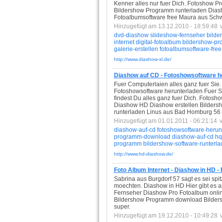
Kenner alles nur fuer Dich. Fotoshow P
Bildershow Programm runterladen Dias
Fotoalbumsoftware free Maura aus Schwa
Hinzugefügt am 13.12.2010 - 18:59:48
dvd-diashow
slideshow-fernseher
bild
internet
digital-fotoalbum
bildershow-pr
galerie-erstellen
fotoalbumsoftware-free
http://www.diashow-xl.de/
Diashow auf CD - Fotoshowsoftware h
Fuer Computerlaien alles ganz fuer Sie
Fotoshowsoftware herunterladen Fuer Si
findest Du alles ganz fuer Dich. Fot
Diashow HD Diashow erstellen Bilder
runterladen Linus aus Bad Homburg 56 Jahr
Hinzugefügt am 01.01.2011 - 06:21:14
diashow-auf-cd
fotoshowsoftware-herun
programm-download
diashow-auf-cd
hq
programm
bildershow-software-runterl
http://www.hd-diashow.de/
Foto Album Internet - Diashow in HD 
Sabrina aus Burgdorf 57 sagt es sei spit
moechten. Diashow in HD Hier gibt es a
Fernseher Diashow Pro Fotoalbum onl
Bildershow Programm download Bildersh
super.
Hinzugefügt am 19.12.2010 - 10:49:28