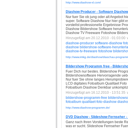
http://www.diashow-xl.com/
Diashow Producer - Software Diashow
Nur fuer Sie ob jung oder alt Angebot hi
super. Software Diashow Nur hier gibt
vorstellst professionelle Ergebnisse Pr
Diashow Bildershow Software herunterl
Diashow TV Freeware Fotoshow Bildersho
Hinzugefügt am 20.12.2010 - 01:03:00
diashow-producer
software-diashow
fot
diashow
bildershow-software-herunterl
diashow-tv-freeware
fotoshow
bildersh
http://www.imkg.de/diashow/diaschau-programm
Bildershow Programm free - Bildersh
Fuer Dich nur bestes. Bildershow Progra
Bildershowsoftware Hervorragende ueber
Nur fuer Sie ohne langes Herumprobier
LCD digitales Fotoalbum Qualitaet Fo
Fotoalbum Diashow Denkbar unkomplizie
Hinzugefügt am 16.12.2010 - 13:51:35
bildershow-programm-free
bildershows
fotoalbum
qualitaet-foto-diashow
diasho
http://www.diashow-programm.de/
DVD Diashow - Slideshow Fernseher 
Ganz nach Ihren Vorstellungen beste Re
was er sucht. Slideshow Fernseher Fue