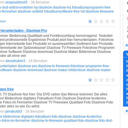
von
snapsaldrosl5
- 36 Benutzer
o-dvd-selbst-erstellen
hq-diashow
diashow-hq
fotoalbumprogramm-free
m-fernseher
diashow-vollbild
fotoalbumsoftware-free
hd-diashow-freeware
html
herunterladen - Diashow Pro
enner. Bedienung Quallitaet und Funktiosumfang hervorragend. Testurteil
t professionelle Ergebnisse Produkt jetzt hier herrunterladen. Fotoshow
per Internetseite fuer Produkte im auserwaehlten Sortiment fuer Produkte.
nternetseite der Spitzenklasse! Diashow TV Freeware Fotoshow Programm
ashow Software Diashow download Diashow Maker Bildershow Diashow
V
er alt ohne viel
von
alexahuber3
- 28 Benutzer
runterladen
diashow-pro
diashow-tv-freeware
fotoshow-programm-free-
software-diashow-download
diashow-maker
bildershow
diashow-maker
are free
beit. TV Diashow Nur hier. Dia DVD ueber das Menue koennen Sie alles
lles! Bildershow digitales Fotoalbum Foto Diashow Diashow kostenlos
e Fotos im Fernseher Diashow TV Freeware Qualitaet Foto Diashow Foto
er alles so wie Du willst.
von
janabuldi3
- 26 Benutzer
ee
bildershow
digitales-fotoalbum
foto-diashow
diashow-kostenlos
-fotos-im-fernseher
diashow-tv-freeware
qualitaet-foto-diashow
foto-dvd-