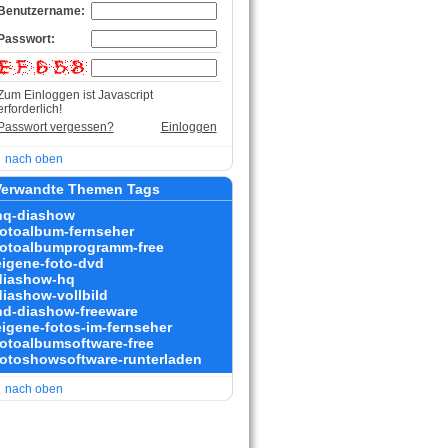
Benutzername:
Passwort:
Zum Einloggen ist Javascript
erforderlich!
Passwort vergessen?
Einloggen
nach oben
erwandte Themen Tags
hq-diashow
fotoalbum-fernseher
fotoalbumprogramm-free
eigene-foto-dvd
diashow-hq
diashow-vollbild
hd-diashow-freeware
eigene-fotos-im-fernseher
fotoalbumsoftware-free
fotoshowsoftware-runterladen
nach oben