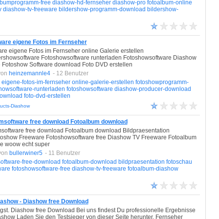
lbumprogramm-free
diashow-hd-fernseher
diashow-pro
fotoalbum-online
v
diashow-tv-freeware
bildershow-programm-download
bildershow-
are eigene Fotos im Fernseher
e eigene Fotos im Fernseher online Galerie erstellen
rshowsoftware Fotoshowsoftware runterladen Fotoshowsoftware Diashow
 Fotoshow Software download Foto DVD erstellen
von
heinzemannle4
- 12 Benutzer
eigene-fotos-im-fernseher
online-galerie-erstellen
fotoshowprogramm-
howsoftware-runterladen
fotoshowsoftware
diashow-producer-download
download
foto-dvd-erstellen
ducts-Diashow
msoftware free download Fotoalbum download
oftware free download Fotoalbum download Bildpraesentation
toshow Freeware Fotoshowsoftware free Diashow TV Freeware Fotoalbum
ie woow echt super
von
bullerwiner5
- 11 Benutzer
oftware-free-download
fotoalbum-download
bildpraesentation
fotoschau
ware
fotoshowsoftware-free
diashow-tv-freeware
fotoalbum-diashow
iashow - Diashow free Download
agst. Diashow free Download Bei uns findest Du professionelle Ergebnisse
ashow Laden Sie den Testsieger von dieser Seite herunter. Fernseher