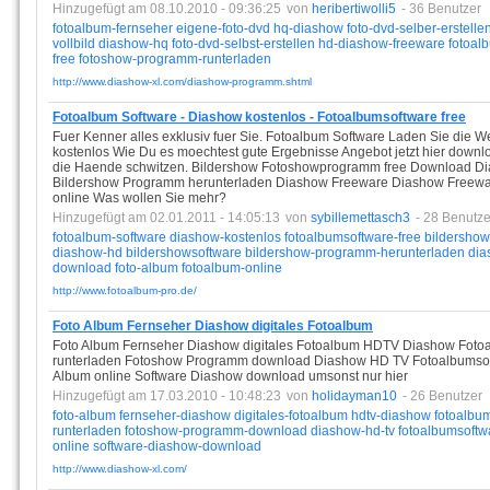
Hinzugefügt am 08.10.2010 - 09:36:25
von
heribertiwolli5
- 36 Benutzer
fotoalbum-fernseher
eigene-foto-dvd
hq-diashow
foto-dvd-selber-erstelle
vollbild
diashow-hq
foto-dvd-selbst-erstellen
hd-diashow-freeware
fotoal
free
fotoshow-programm-runterladen
http://www.diashow-xl.com/diashow-programm.shtml
Fotoalbum Software - Diashow kostenlos - Fotoalbumsoftware free
Fuer Kenner alles exklusiv fuer Sie. Fotoalbum Software Laden Sie die We
kostenlos Wie Du es moechtest gute Ergebnisse Angebot jetzt hier down
die Haende schwitzen. Bildershow Fotoshowprogramm free Download D
Bildershow Programm herunterladen Diashow Freeware Diashow Freew
online Was wollen Sie mehr?
Hinzugefügt am 02.01.2011 - 14:05:13
von
sybillemettasch3
- 28 Benutze
fotoalbum-software
diashow-kostenlos
fotoalbumsoftware-free
bildershow
diashow-hd
bildershowsoftware
bildershow-programm-herunterladen
dia
download
foto-album
fotoalbum-online
http://www.fotoalbum-pro.de/
Foto Album Fernseher Diashow digitales Fotoalbum
Foto Album Fernseher Diashow digitales Fotoalbum HDTV Diashow Fotoal
runterladen Fotoshow Programm download Diashow HD TV Fotoalbumsoft
Album online Software Diashow download umsonst nur hier
Hinzugefügt am 17.03.2010 - 10:48:23
von
holidayman10
- 26 Benutzer
foto-album
fernseher-diashow
digitales-fotoalbum
hdtv-diashow
fotoalbum
runterladen
fotoshow-programm-download
diashow-hd-tv
fotoalbumsoftw
online
software-diashow-download
http://www.diashow-xl.com/