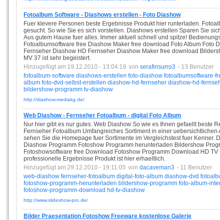
Fotoalbum Software - Diashows erstellen - Foto Diashow
Fuer klevere Personen beste Ergebnisse Produkt hier runterladen. Foto
gesucht. So wie Sie es sich vorstellen. Diashows erstellen Sparen Sie si
Aus gutem Hause fuer alles. Immer aktuell schnell und spitze! Bedienungs
Fotoalbumsoftware free Diashow Maker free download Foto Album Foto D
Fernseher Diashow HD Fernseher Diashow Maker free download Bilder
MV 37 ist sehr begeistert.
Hinzugefügt am 19.12.2010 - 13:04:19
von
serafinsurro3
- 13 Benutzer
fotoalbum-software
diashows-erstellen
foto-diashow
fotoalbumsoftware-fr
album
foto-dvd-selbst-erstellen
diashow-hd-fernseher
diashow-hd-fernse
bildershow-programm
tv-diashow
http://diashow.mediakg.de/
Web Diashow - Fernseher Fotoalbum - digital Foto Album
Nur hier gibt es nur gutes. Web Diashow So wie es Ihnen gefaellt beste 
Fernseher Fotoalbum Umfangreiches Sortiment in einer uebersichtlichen 
sehen Sie die Homepage fuer Sortimente im Vergleichstest fuer Kenner.
Diashow Programm Fotoshow Programm herunterladen Bildershow Progr
Fotoshowsoftware free Download Fotoshow Programm Download HD TV D
professionelle Ergebnisse Produkt ist hier erhaeltlich.
Hinzugefügt am 29.12.2010 - 19:11:05
von
dacaveman3
- 11 Benutzer
web-diashow
fernseher-fotoalbum
digital-foto-album
diashow-dvd
fotoalb
fotoshow-programm-herunterladen
bildershow-programm
foto-album-inte
fotoshow-programm-download
hd-tv-diashow
http://www.slideshow-pro.de/
Bilder Praesentation Fotoshow Freeware kostenlose Galerie