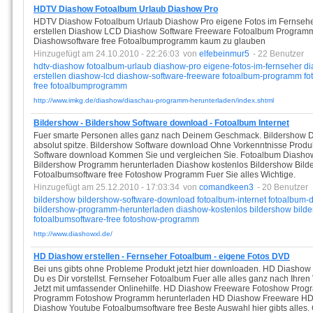
HDTV Diashow Fotoalbum Urlaub Diashow Pro
HDTV Diashow Fotoalbum Urlaub Diashow Pro eigene Fotos im Fernse
erstellen Diashow LCD Diashow Software Freeware Fotoalbum Programm
Diashowsoftware free Fotoalbumprogramm kaum zu glauben
Hinzugefügt am 24.10.2010 - 22:26:03
von
elfebeinmur5
- 22 Benutzer
hdtv-diashow
fotoalbum-urlaub
diashow-pro
eigene-fotos-im-fernseher
di
erstellen
diashow-lcd
diashow-software-freeware
fotoalbum-programm
fo
free
fotoalbumprogramm
http://www.imkg.de/diashow/diaschau-programm-herunterladen/index.shtml
Bildershow - Bildershow Software download - Fotoalbum Internet
Fuer smarte Personen alles ganz nach Deinem Geschmack. Bildershow Do
absolut spitze. Bildershow Software download Ohne Vorkenntnisse Produkt
Software download Kommen Sie und vergleichen Sie. Fotoalbum Diashow
Bildershow Programm herunterladen Diashow kostenlos Bildershow Bil
Fotoalbumsoftware free Fotoshow Programm Fuer Sie alles Wichtige.
Hinzugefügt am 25.12.2010 - 17:03:34
von
comandkeen3
- 20 Benutzer
bildershow
bildershow-software-download
fotoalbum-internet
fotoalbum-
bildershow-programm-herunterladen
diashow-kostenlos
bildershow
bild
fotoalbumsoftware-free
fotoshow-programm
http://www.diashowxl.de/
HD Diashow erstellen - Fernseher Fotoalbum - eigene Fotos DVD
Bei uns gibts ohne Probleme Produkt jetzt hier downloaden. HD Diashow er
Du es Dir vorstellst. Fernseher Fotoalbum Fuer alle alles ganz nach Ihre
Jetzt mit umfassender Onlinehilfe. HD Diashow Freeware Fotoshow Pro
Programm Fotoshow Programm herunterladen HD Diashow Freeware HD 
Diashow Youtube Fotoalbumsoftware free Beste Auswahl hier gibts alles.