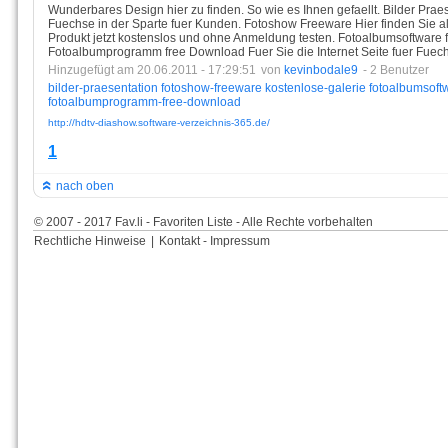
Wunderbares Design hier zu finden. So wie es Ihnen gefaellt. Bilder Praes
Fuechse in der Sparte fuer Kunden. Fotoshow Freeware Hier finden Sie al
Produkt jetzt kostenslos und ohne Anmeldung testen. Fotoalbumsoftware
Fotoalbumprogramm free Download Fuer Sie die Internet Seite fuer Fuech
Hinzugefügt am 20.06.2011 - 17:29:51
von
kevinbodale9
- 2 Benutzer
bilder-praesentation
fotoshow-freeware
kostenlose-galerie
fotoalbumsoft
fotoalbumprogramm-free-download
http://hdtv-diashow.software-verzeichnis-365.de/
1
nach oben
© 2007 - 2017 Fav.li - Favoriten Liste - Alle Rechte vorbehalten
Rechtliche Hinweise
|
Kontakt - Impressum