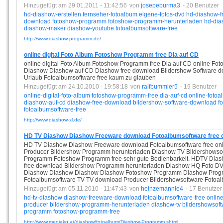
Hinzugefügt am 29.01.2011 - 11:42:56
von
josepeburma3
- 20 Benutzer
hd-diashow-erstellen
fernseher-fotoalbum
eigene-fotos-dvd
hd-diashow-f
download
fotoshow-programm
fotoshow-programm-herunterladen
hd-dia
diashow-maker
diashow-youtube
fotoalbumsoftware-free
http://www.diashow-programm.de/
online digital Foto Album Fotoshow Programm free Dia auf CD
online digital Foto Album Fotoshow Programm free Dia auf CD online Fot
Diashow Diashow auf CD Diashow free download Bildershow Software d
Urlaub Fotoalbumsoftware free kaum zu glauben
Hinzugefügt am 24.10.2010 - 19:58:18
von
ralfbummler5
- 19 Benutzer
online-digital-foto-album
fotoshow-programm-free
dia-auf-cd
online-fotoa
diashow-auf-cd
diashow-free-download
bildershow-software-download
f
fotoalbumsoftware-free
http://www.diashow-xl.de/
HD TV Diashow Diashow Freeware download Fotoalbumsoftware free o
HD TV Diashow Diashow Freeware download Fotoalbumsoftware free onl
Producer Bildershow Programm herunterladen Diashow TV Bildershows
Programm Fotoshow Programm free sehr gute Bedienbarkeit. HDTV Dia
free download Bildershow Programm herunterladen Diashow HQ Foto DVD
Diashow Diashow Diashow Diashow Fotoshow Programm Diashow Progr
Fotoalbumsoftware TV TV download Producer Bildershowsoftware Fotoa
Hinzugefügt am 05.11.2010 - 11:47:43
von
heinzemannle4
- 17 Benutzer
hd-tv-diashow
diashow-freeware-download
fotoalbumsoftware-free
onlin
producer
bildershow-programm-herunterladen
diashow-tv
bildershowsof
programm
fotoshow-programm-free
http://www.mediakg.at/diashow/fotoalbum/Diashow-Programm.shtml