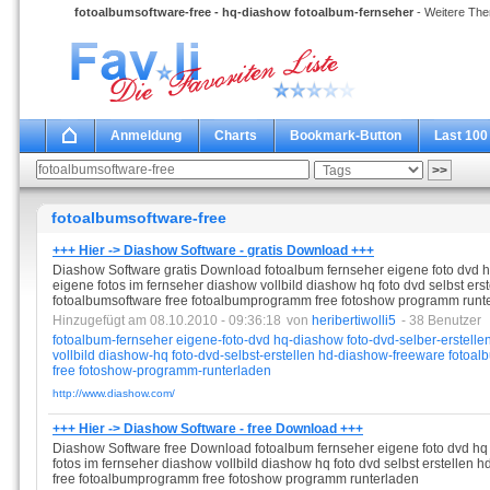
fotoalbumsoftware-free - hq-diashow fotoalbum-fernseher
- Weitere The
Anmeldung
Charts
Bookmark-Button
Last 100
fotoalbumsoftware-free
+++ Hier -> Diashow Software - gratis Download +++
Diashow Software gratis Download fotoalbum fernseher eigene foto dvd hq
eigene fotos im fernseher diashow vollbild diashow hq foto dvd selbst er
fotoalbumsoftware free fotoalbumprogramm free fotoshow programm runt
Hinzugefügt am 08.10.2010 - 09:36:18
von
heribertiwolli5
- 38 Benutzer
fotoalbum-fernseher
eigene-foto-dvd
hq-diashow
foto-dvd-selber-erstelle
vollbild
diashow-hq
foto-dvd-selbst-erstellen
hd-diashow-freeware
fotoal
free
fotoshow-programm-runterladen
http://www.diashow.com/
+++ Hier -> Diashow Software - free Download +++
Diashow Software free Download fotoalbum fernseher eigene foto dvd hq 
fotos im fernseher diashow vollbild diashow hq foto dvd selbst erstellen
free fotoalbumprogramm free fotoshow programm runterladen