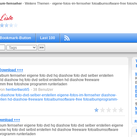
bum-fernseher
- Weitere Themen - eigene-fotos-im-fernseher fotoalbumsoftware-free fotosho
Bookmark-Button
Last 100
 Download +++
lbum fernseher eigene foto dvd hq diashow foto dvd selber erstellen
K
ild diashow hq foto dvd selbst erstellen hd diashow freeware
B
amm free fotoshow programm runterladen
B
von
heribertiwolli5
- 38 Benutzer
B
-diashow
foto-dvd-selber-erstellen
eigene-fotos-im-fernseher
diashow-
B
ellen
hd-diashow-freeware
fotoalbumsoftware-free
fotoalbumprogramm-
M
W
Download +++
um fernseher eigene foto dvd hq diashow foto dvd selber erstellen eigene
show hq foto dvd selbst erstellen hd diashow freeware fotoalbumsoftware
programm runterladen