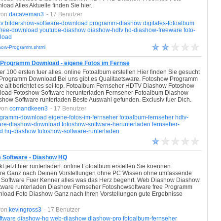
ad Alles Aktuelle finden Sie hier.
von
dacaveman3
- 17 Benutzer
tv
bildershow-software-download
programm-diashow
digitales-fotoalbum
-free-download
youtube-diashow
diashow-hdtv
hd-diashow-freeware
foto-
nload
show-Programm.shtml
w Programm Download - eigene Fotos im Fernse
 100 ersten fuer alles. online Fotoalbum erstellen Hier finden Sie gesucht
 Programm Download Bei uns gibt es Qualitaetsware. Fotoshow Programm
 alt berichtet es sei top. Fotoalbum Fernseher HDTV Diashow Fotoshow
oad Fotoshow Software herunterladen Fernseher Fotoalbum Diashow
ow Software runterladen Beste Auswahl gefunden. Exclusiv fuer Dich.
von
comandkeen3
- 17 Benutzer
ogramm-download
eigene-fotos-im-fernseher
fotoalbum-fernseher
hdtv-
are-diashow-download
fotoshow-software-herunterladen
fernseher-
d
hq-diashow
fotoshow-software-runterladen
m Software - Diashow HQ
t jetzt hier runterladen. online Fotoalbum erstellen Sie koennen
are Ganz nach Deinen Vorstellungen ohne PC Wissen ohne umfassende
Software Fuer Kenner alles was das Herz begehrt. Web Diashow Diashow
tware runterladen Diashow Fernseher Fotoshowsoftware free Programm
oad Foto Diashow Ganz nach Ihren Vorstellungen gute Ergebnisse
von
kevingross3
- 17 Benutzer
ftware
diashow-hq
web-diashow
diashow-pro
fotoalbum-fernseher