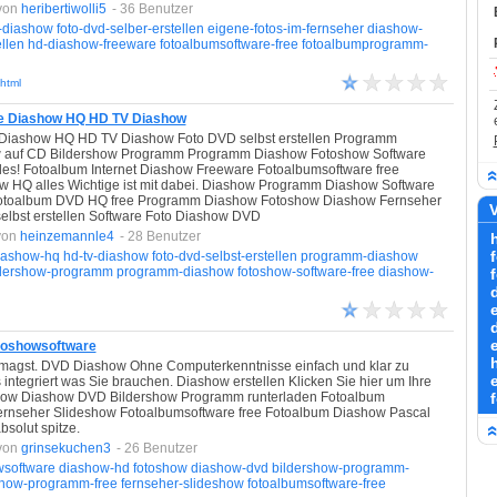
von
heribertiwolli5
- 36 Benutzer
-diashow
foto-dvd-selber-erstellen
eigene-fotos-im-fernseher
diashow-
ellen
hd-diashow-freeware
fotoalbumsoftware-free
fotoalbumprogramm-
html
re Diashow HQ HD TV Diashow
Diashow HQ HD TV Diashow Foto DVD selbst erstellen Programm
 auf CD Bildershow Programm Programm Diashow Fotoshow Software
lles! Fotoalbum Internet Diashow Freeware Fotoalbumsoftware free
HQ alles Wichtige ist mit dabei. Diashow Programm Diashow Software
otoalbum DVD HQ free Programm Diashow Fotoshow Diashow Fernseher
V
lbst erstellen Software Foto Diashow DVD
von
heinzemannle4
- 28 Benutzer
iashow-hq
hd-tv-diashow
foto-dvd-selbst-erstellen
programm-diashow
ldershow-programm
programm-diashow
fotoshow-software-free
diashow-
otoshowsoftware
ne magst. DVD Diashow Ohne Computerkenntnisse einfach und klar zu
s integriert was Sie brauchen. Diashow erstellen Klicken Sie hier um Ihre
ow Diashow DVD Bildershow Programm runterladen Fotoalbum
ernseher Slideshow Fotoalbumsoftware free Fotoalbum Diashow Pascal
bsolut spitze.
von
grinsekuchen3
- 26 Benutzer
wsoftware
diashow-hd
fotoshow
diashow-dvd
bildershow-programm-
show-programm-free
fernseher-slideshow
fotoalbumsoftware-free