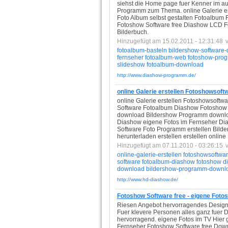
siehst die Home page fuer Kenner im 
Programm zum Thema. online Galerie erst
Foto Album selbst gestalten Fotoalbu
Fotoshow Software free Diashow LCD F
Bilderbuch.
Hinzugefügt am 15.02.2011 - 12:31:48
fotoalbum-basteln
bildershow-software
fernseher
fotoalbum-web
fotoshow-pro
slideshow
fotoalbum-download
http://www.diashow-programm.de/
online Galerie erstellen Fotoshowsoft
online Galerie erstellen Fotoshowsoft
Software Fotoalbum Diashow Fotoshow 
download Bildershow Programm down
Diashow eigene Fotos im Fernseher Dias
Software Foto Programm erstellen Bil
herunterladen erstellen erstellen onl
Hinzugefügt am 07.11.2010 - 03:26:15
online-galerie-erstellen
fotoshowsoftwar
software
fotoalbum-diashow
fotoshow
d
download
bildershow-programm-downl
http://www.hd-diashow.de/
Fotoshow Software free - eigene Foto
Riesen Angebot hervorragendes Design 
Fuer klevere Personen alles ganz fuer 
hervorragend. eigene Fotos im TV Hier 
Fernseher Fotoshow Software free Do