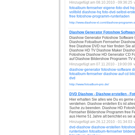
Hinzugefügt am 08.10.2010 - 09:36:25
fotoalbum-fernseher
eigene-foto-dvd
hq
vollbild
diashow-hq
foto-dvd-selbst-erst
free
fotoshow-programm-runterladen
http://www.diashow-xl.com/diashow-programm.s
Diashow Generator Fotoshow Softwa
Diashow Generator Fotoshow Software 
Diashow Fotoalbum Fernseher Diashow
free Diashow DVD nur hier finden Sie a
Diashow HD TV Diashow Maker Diashow 
Fotoshow Diashow HD Generator CD F
auf Diashow Bildershow Programm TV se
Hinzugefügt am 07.11.2010 - 19:00:09
diashow-generator
fotoshow-software
d
fotoalbum-fernseher
diashow-auf-cd
bi
dvd
http://www.fotoalbum-pro.de/
DVD Diashow - Diashow erstellen - F
Hier erhalten Sie alles wie Du es ger
verstehen. Diashow erstellen Es ist alle
Suche zu beenden. Diashow HD Fotosh
Fernseher Bildershow Programm free F
aus Herne 51 Jahre alt berichtet es sei a
Hinzugefügt am 26.12.2010 - 01:34:03
dvd-diashow
diashow-erstellen
fotosho
runterladen
fotoalbum-fernseher
bilder