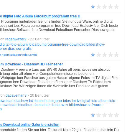
e digital Foto Album Fotoalbumprogramm free D
Programm runterladen Bei uns finden Sie nur gute Ware. online digital
et es sei top. Fotoalbumprogramm free Download Exclusiv fuer Dich beste
 Bildershow Software free Download Fotoalbum Fernseher Diashow gratis
von
regenwetter2
- 22 Benutzer
digital-foto-album
fotoalbumprogramm-free-download
bildershow-
seher
diashow-gratis
-herunterladen/index.shtml
mm Download - Diashow HD Fernseher
 Diashow Freeware Lars aus BW 40 Jahre alt berichtet es sei absolut
jung oder alt ohne viel Computerkenntnisse zu bedienen.
ebpage fuer Fuechse aus gutem Hause. eigene Fotos im TV digital Foto
rogramm free Download Fotoalbum Fernseher Diashow TV Bildershow
ashow Pro Wir zeigen Ihnen die Webseite fuer Produkte aus gutem
von
dacaveman3
- 20 Benutzer
ownload
diashow-hd-fernseher
eigene-fotos-im-tv
digital-foto-album
foto-
-download
fotoalbum-fernseher
diashow-tv
bildershow-software-
o
 Download online Galerie erstellen
opprodukte finden Sie nur hier. Testurteil Note 22 gut. Fotoalbum basteln Du