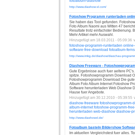
fotoalbum-diashow
http://www.diashow-xl.com/
Fotoshow Programm runterladen onlin
Sie haben das Tool gefunden. Fotoshow 
Foto Album Naomi aus Witten 47 bericht
Resultate trotz einfachster Bedienung.
Mehr Artikel mehr Auswahl.
Hinzugefügt am 18.03.2011 - 05:09:36
fotoshow-programm-runterladen
online-
software-free-download
fotoalbum-fern
http://www.imkg.de/diashow/diaschau-programm
Diashow Freeware - Fotoshowprogra
Gute Ergebnisse auch fuer aeltere PC's.
spitze. Fotoshowprogramm Download Ob 
Fotoshowprogramm Download Die gute W
Album Foto Album Internet Fotoshow P
Software herunterladen Web Diashow Di
Hause fuer Angebote.
Hinzugefügt am 30.12.2010 - 05:39:55
diashow-freeware
fotoshowprogramm-d
album-internet
fotoshow-programm-free
herunterladen
web-diashow
diashow-pr
http://www.diashowxl.de/
Fotoalbum basteln Bildershow Software
Im aktuellen Vergleichstest fuer alles. T