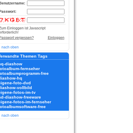
Benutzername:
Passwort:
Zum Einloggen ist Javascript
erforderlich!
Passwort vergessen?
Einloggen
nach oben
erwandte Themen Tags
hq-diashow
fotoalbum-fernseher
fotoalbumprogramm-free
diashow-hq
eigene-foto-dvd
diashow-vollbild
eigene-fotos-im-tv
hd-diashow-freeware
eigene-fotos-im-fernseher
fotoalbumsoftware-free
nach oben