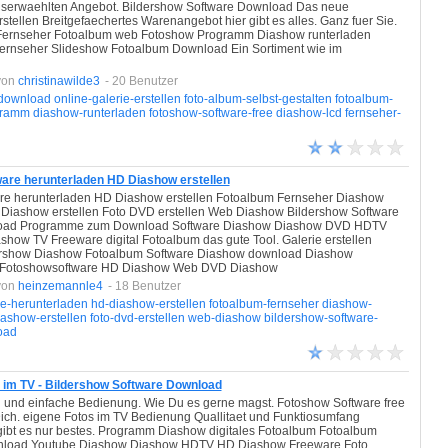
auserwaehlten Angebot. Bildershow Software Download Das neue
ellen Breitgefaechertes Warenangebot hier gibt es alles. Ganz fuer Sie.
m Fernseher Fotoalbum web Fotoshow Programm Diashow runterladen
ernseher Slideshow Fotoalbum Download Ein Sortiment wie im
von
christinawilde3
- 20 Benutzer
-download
online-galerie-erstellen
foto-album-selbst-gestalten
fotoalbum-
gramm
diashow-runterladen
fotoshow-software-free
diashow-lcd
fernseher-
ware herunterladen HD Diashow erstellen
ware herunterladen HD Diashow erstellen Fotoalbum Fernseher Diashow
Diashow erstellen Foto DVD erstellen Web Diashow Bildershow Software
load Programme zum Download Software Diashow Diashow DVD HDTV
how TV Freeware digital Fotoalbum das gute Tool. Galerie erstellen
dershow Diashow Fotoalbum Software Diashow download Diashow
ine Fotoshowsoftware HD Diashow Web DVD Diashow
von
heinzemannle4
- 18 Benutzer
e-herunterladen
hd-diashow-erstellen
fotoalbum-fernseher
diashow-
iashow-erstellen
foto-dvd-erstellen
web-diashow
bildershow-software-
oad
s im TV - Bildershow Software Download
und einfache Bedienung. Wie Du es gerne magst. Fotoshow Software free
Dich. eigene Fotos im TV Bedienung Quallitaet und Funktiosumfang
gibt es nur bestes. Programm Diashow digitales Fotoalbum Fotoalbum
wnload Youtube Diashow Diashow HDTV HD Diashow Freeware Foto