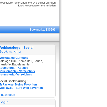
wsoftware-runterladen foto-dvd-selbst-erstellen
fotoshowsoftware-herunterladen
Bookmarks:
230593
Webkataloge - Social
Bookmarking
Webkatalog-Germany
ataloge zum Thema Bau, Bauen,
austoffe, Bauelemente:
aumaterial - Katalog
auelemente - Verzeichnis
aumaterial-Verzeichnis
Social Bookmarking
:
yFav.org - Meine Favoriten
ebFav.eu - Eure Web-Favoriten
nach oben
Login