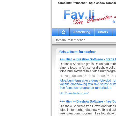
fotoalbum-fernseher - hq-diashow fotoal
Anmeldung
Charts
fotoalbum-fernseher
+++ Hier -> Diashow Software - gratis
Diashow Software gratis Download fotoa
eigene fotos im fernseher diashow vollb
fotoalbumsoftware free fotoalbumprogr
Hinzugefügt am 08.10.2010 - 09:36:18
fotoalbum-fernseher
eigene-foto-dvd
hq
vollbild
diashow-hq
foto-dvd-selbst-erst
free
fotoshow-programm-runterladen
http://www.diashow.com/
+++ Hier -> Diashow Software - free 
Diashow Software free Download fotoalb
fotos im fernseher diashow vollbild dia
free fotoalbumprogramm free fotoshow 