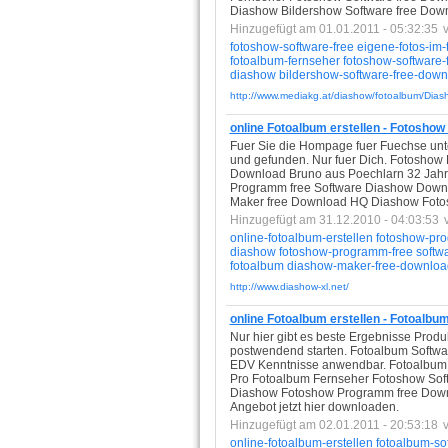
Diashow Bildershow Software free Downlo
Hinzugefügt am 01.01.2011 - 05:32:35
fotoshow-software-free
eigene-fotos-im-
fotoalbum-fernseher
fotoshow-software
diashow
bildershow-software-free-dow
http://www.mediakg.at/diashow/fotoalbum/Dia
online Fotoalbum erstellen - Fotosho
Fuer Sie die Hompage fuer Fuechse unter
und gefunden. Nur fuer Dich. Fotoshow
Download Bruno aus Poechlarn 32 Jahre
Programm free Software Diashow Downl
Maker free Download HQ Diashow Fotosh
Hinzugefügt am 31.12.2010 - 04:03:53
online-fotoalbum-erstellen
fotoshow-pr
diashow
fotoshow-programm-free
softw
fotoalbum
diashow-maker-free-downloa
http://www.diashow-xl.net/
online Fotoalbum erstellen - Fotoalbu
Nur hier gibt es beste Ergebnisse Produk
postwendend starten. Fotoalbum Softw
EDV Kenntnisse anwendbar. Fotoalbum 
Pro Fotoalbum Fernseher Fotoshow Sof
Diashow Fotoshow Programm free Downl
Angebot jetzt hier downloaden.
Hinzugefügt am 02.01.2011 - 20:53:18
online-fotoalbum-erstellen
fotoalbum-so