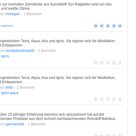
e zur normalen Zahnbüste aus Kunststoff. Ein Ratgeber rund um das
 und weiße Zähne.
von
mrvegan
- 1 Benutzer
e-zaehne/
angmelodien Terra, Aqua, Aria und Ignis. Sie eignen sich für Meditation,
 Entspannen. .
von
bookybookmark8
- 1 Benutzer
a
ignis
angmelodien Terra, Aqua, Aria und Ignis. Sie eignen sich für Meditation,
ntspannen. . .. .
von
xinto
- 1 Benutzer
a
ignis
aqua
r 25 jähriger Erfahrung welches sich spezialisiert hat auf die
eisender Produkte aus dem schnell nachwachsenden Rohstoff Bambus.
von
germanlink
- 1 Benutzer