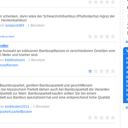
en schenken, dann wäre der Schwarzrohrbambus (Phyllostachys nigra) der
rte Heckenbambus!
von
sonjacold84
- 1 Benutzer
ambus.html
ndler
V
oße Auswahl an exklusiven Bambuspflanzen in verschiedenen Groeßen vom
5 Meter und hoeher sind.
von
tobiblueeyes
- 1 Benutzer
uspflanzen
m Baumbusparket, geöltem Bambusparkett und geschliffenem
bei klassischem Parkett stehen auch bei Bambusparkett die Varianten
htparkett zur Wahl. Bambusparkett kaufen sollten Sie bei einem
t
kett aus Bambus spezialisiert hat und eine entsprechend hohe Qualität
von
korkboden2011
- 1 Benutzer
parkett
parkettboden