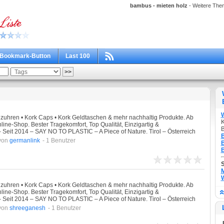
bambus - mieten holz
- Weitere Them
Bookmark-Button
Last 100
zuhren • Kork Caps • Kork Geldtaschen & mehr nachhaltig Produkte. Ab
K
line-Shop. Bester Tragekomfort, Top Qualität, Einzigartig &
B
t 2014 – SAY NO TO PLASTIC – A Piece of Nature. Tirol – Österreich
B
von
germanlink
- 1 Benutzer
B
B
M
W
zuhren • Kork Caps • Kork Geldtaschen & mehr nachhaltig Produkte. Ab
line-Shop. Bester Tragekomfort, Top Qualität, Einzigartig &
t 2014 – SAY NO TO PLASTIC – A Piece of Nature. Tirol – Österreich
von
shreeganesh
- 1 Benutzer