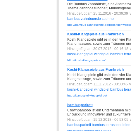
Die Bambus Zahnbürste, eine Alternativ
Thema Zahnbgesundheit, Mundhygiene
Hinzugefügt am 25.11.2016 - 20:39:39
bambus
zahnbuerste
zaehne
http://bambus-zahnbuerste.de/tipps-fuer-weiss
Koshi-Klangspiele aus Frankreich
Koshi Klangspiele gibt es in den vier Kl
Klangmassage, sowie zum Träumen und
Hinzugefügt am 30.07.2012 - 00:16:18
koshi-klangspiel
windspiel
bambus
terr
http://koshi-klangspiele.com/
Koshi-Klangspiele aus Frankreich
Koshi Klangspiele gibt es in den vier Kl
Klangmassage, sowie zum Träumen und E
Hinzugefügt am 11.11.2012 - 00:30:45
koshi-klangspiel
windspiel
bambus
terr
http://klangspiel-windspiel.de/
bambusparkett
Crownbamboo ist ein Unternehmen mit übe
Entwicklung innovativer und zukunftsw
Hinzugefügt am 15.12.2018 - 06:53:05
bambusparkett
bambus
terrassendielen
https://www.crownbamboo.eu/de