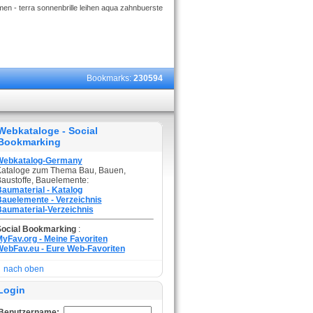
en - terra sonnenbrille leihen aqua zahnbuerste
Bookmarks:
230594
Webkataloge - Social
Bookmarking
Webkatalog-Germany
ataloge zum Thema Bau, Bauen,
austoffe, Bauelemente:
aumaterial - Katalog
auelemente - Verzeichnis
aumaterial-Verzeichnis
Social Bookmarking
:
yFav.org - Meine Favoriten
ebFav.eu - Eure Web-Favoriten
nach oben
Login
Benutzername: