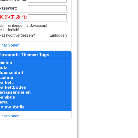
Passwort:
Zum Einloggen ist Javascript
erforderlich!
Passwort vergessen?
Einloggen
nach oben
erwandte Themen Tags
mieten
holz
duesseldorf
zaehne
parkett
parkettboden
terrassendielen
bambus
erra
sonnenbrille
nach oben