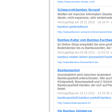
https://www.wooden-shade.com/
Schwarzrohrbambus Versand
Wollten wir mancher Information Glaub
ideale, nicht expansive, sehr winterha
Hinzugefügt am 16.11.2010 - 16:16:47
bambus
gartenpflanze
http://www.pflanzen-versand.info/schwarzrohrb
Bambus-Kultur vom Bambus-Fachhae
Im Online-Shop erwartetet Sie eine gr
Bodendecker bis zu Bambussorten, die 
Hinzugefügt am 04.08.2011 - 11:03:10
bambus
mieten
leihen
duesseldorf
bamb
http://www.Bambus-Duesseldorf.de/
Bambusparkett
Grundsätzlich wird zwischen lackierte
Bambusparkett unterschieden. Wie auch 
Klickparkett, Massivparkett und 2-Schic
Bambusparkett Händler, der sich auf Par
bietet.
Hinzugefügt am 19.12.2011 - 13:33:38
bambusparkett
bambus
parkett
bambus
http://www.bambusparkett.in/
Die Bambus Zahnbürste