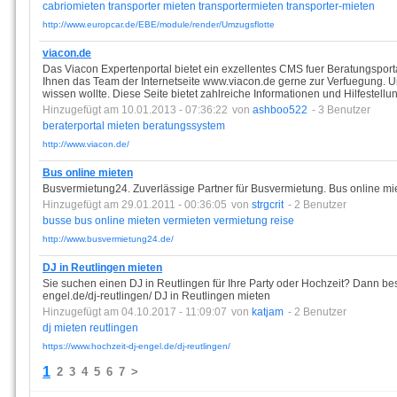
cabriomieten
transporter
mieten
transportermieten
transporter-mieten
http://www.europcar.de/EBE/module/render/Umzugsflotte
viacon.de
Das Viacon Expertenportal bietet ein exzellentes CMS fuer Beratungsport
Ihnen das Team der Internetseite www.viacon.de gerne zur Verfuegung. Un
wissen wollte. Diese Seite bietet zahlreiche Informationen und Hilfestel
Hinzugefügt am 10.01.2013 - 07:36:22
von
ashboo522
- 3 Benutzer
beraterportal
mieten
beratungssystem
http://www.viacon.de/
Bus online mieten
Busvermietung24. Zuverlässige Partner für Busvermietung. Bus online mie
Hinzugefügt am 29.01.2011 - 00:36:05
von
strgcrit
- 2 Benutzer
busse
bus
online
mieten
vermieten
vermietung
reise
http://www.busvermietung24.de/
DJ in Reutlingen mieten
Sie suchen einen DJ in Reutlingen für Ihre Party oder Hochzeit? Dann be
engel.de/dj-reutlingen/ DJ in Reutlingen mieten
Hinzugefügt am 04.10.2017 - 11:09:07
von
katjam
- 2 Benutzer
dj
mieten
reutlingen
https://www.hochzeit-dj-engel.de/dj-reutlingen/
1
2
3
4
5
6
7
>