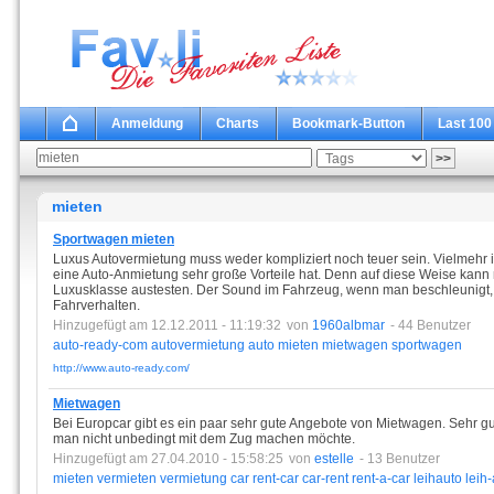
Anmeldung
Charts
Bookmark-Button
Last 100
mieten
Sportwagen mieten
Luxus Autovermietung muss weder kompliziert noch teuer sein. Vielmehr i
eine Auto-Anmietung sehr große Vorteile hat. Denn auf diese Weise kann
Luxusklasse austesten. Der Sound im Fahrzeug, wenn man beschleunigt, 
Fahrverhalten.
Hinzugefügt am 12.12.2011 - 11:19:32
von
1960albmar
- 44 Benutzer
auto-ready-com
autovermietung
auto
mieten
mietwagen
sportwagen
http://www.auto-ready.com/
Mietwagen
Bei Europcar gibt es ein paar sehr gute Angebote von Mietwagen. Sehr g
man nicht unbedingt mit dem Zug machen möchte.
Hinzugefügt am 27.04.2010 - 15:58:25
von
estelle
- 13 Benutzer
mieten
vermieten
vermietung
car
rent-car
car-rent
rent-a-car
leihauto
leih