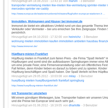
Hinzugefügt am 18.08.2010 - 13:43:10
von
marvin
- 3 Benutzer
transporter
vermietung
mieten
lkw-mieten
lkw-vermietung
sprinter-mieter
mercedes-sprinter
vw-caddy
http://www.europcar.de/stationenuebersicht/states/flughafen-europcar-stationen.h ...
Immobilien, Wohnungen und Häuser bei immonet.de
Immonet.de bietet ein attraktives Umfeld rund um das gesamte Thema Imm
Verkäufer oder Vermieter – bei uns erreichen Sie Ihre Zielgruppe. Finden S
persönlich.
Hinzugefügt am 04.10.2010 - 17:32:00
von
heinrichz
- 3 Benutzer
wohnung
mieten
immobilien
kaufen
immobilien
anbieten
hausbau
finanz
http://www.immonet.de/
Hüpfburg mieten Frankfurt
Hüpfburg mieten in Frankfurt zum fairen Preis - die Firma "Spaß Verleih" 
Hüpfburgen und somit sind die aufblasbaren Springburgen immer eine Attr
um eine private Feier, eine Firmenveranstaltung oder ein öffentliches Fest
Fall fehlen, denn Kinder lieben es darauf zu toben und zu spielen. Kinde
Hüpfburg beschäftigen und Spaß haben. Der Spaß Verleih ist Ihre Hüpfbu
Hinzugefügt am 29.05.2012 - 10:03:08
von
milay
- 3 Benutzer
huepfburg
mieten
huepfburgverleih
frankfurt
springburg
http://www.huepfburg-mieten-frankfurt.de/
mit Transporter umziehen
Mit einem günstigen Mietwagen, bzw. Transporter haben wir unseren Umz
und die Preise bei Europcar sind auch sehr gut...
Hinzugefügt am 01.06.2012 - 16:19:05
von
dharlotte
- 3 Benutzer