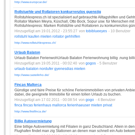
http://www.europcar.de/
Rollstuehle und Rollatoren konkurrenzlos guenstig
Rollstuhlexpress.ch ist spezialisiert auf gebrauchte Alltagshilfen und Geh
Rollator Marken Meyra, Küschall, Otto Bock, Sopur usw. für Menschen mit
Rollstuhlexpress: Marken Rollstühle und Rollatoren zu konkurrenzlos gün
Hinzugefügt am 19.01.2012 - 23:55:27
von
tobiblueeyes
- 10 Benutzer
rollstuhl
kaufen
mieten
rollator
gehhilfen
http://www.rollstuhlexpress.ch/
Urlaub Balaton
Urlaub Balaton FerienwohUrlaub Balaton Ferienwohnung billig .nung billi
Hinzugefügt am 19.05.2011 - 00:02:40
von
gogos
- 5 Benutzer
urlaub-balaton
nordufer
gyenesdias
mieten
http://www.castelinho.de/
Fincas Mallorca
Günstige und faire Preise für schöne Ferienimmobilien von privaten Anb
dabei, die geeignete Immobilie für einen tollen Urlaub zu buchen.
Hinzugefügt am 17.02.2011 - 00:08:54
von
gogo
- 4 Benutzer
finca
fincas
ferienhaus
mallorca
ferienhaeuser
mieten
privat
http://www.firstfinca.de/
Billig Autovermietung
Eine billige Autovermietung mit Filialen in ganz Deutschland. Allein in d
Flughafen findet man zig Stationen an denen man schnell ein Auto beko