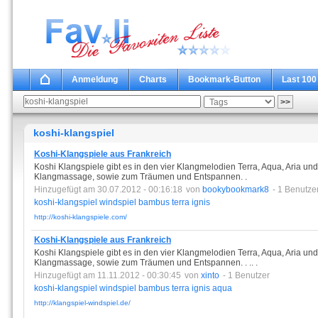
Anmeldung
Charts
Bookmark-Button
Last 100
koshi-klangspiel
Koshi-Klangspiele aus Frankreich
Koshi Klangspiele gibt es in den vier Klangmelodien Terra, Aqua, Aria und 
Klangmassage, sowie zum Träumen und Entspannen. .
Hinzugefügt am 30.07.2012 - 00:16:18
von
bookybookmark8
- 1 Benutze
koshi-klangspiel
windspiel
bambus
terra
ignis
http://koshi-klangspiele.com/
Koshi-Klangspiele aus Frankreich
Koshi Klangspiele gibt es in den vier Klangmelodien Terra, Aqua, Aria und 
Klangmassage, sowie zum Träumen und Entspannen. . .. .
Hinzugefügt am 11.11.2012 - 00:30:45
von
xinto
- 1 Benutzer
koshi-klangspiel
windspiel
bambus
terra
ignis
aqua
http://klangspiel-windspiel.de/