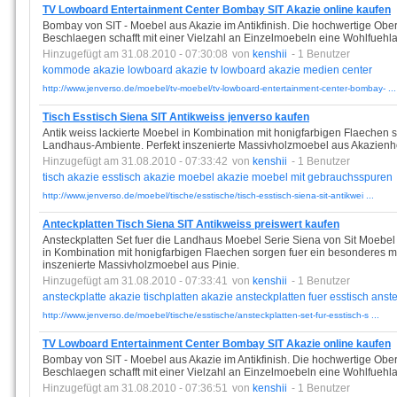
TV Lowboard Entertainment Center Bombay SIT Akazie online kaufen
Bombay von SIT - Moebel aus Akazie im Antikfinish. Die hochwertige Ober
Beschlaegen schafft mit einer Vielzahl an Einzelmoebeln eine Wohlfuehla
Hinzugefügt am 31.08.2010 - 07:30:08
von
kenshii
- 1 Benutzer
kommode
akazie
lowboard
akazie
tv
lowboard
akazie
medien
center
http://www.jenverso.de/moebel/tv-moebel/tv-lowboard-entertainment-center-bombay- ...
Tisch Esstisch Siena SIT Antikweiss jenverso kaufen
Antik weiss lackierte Moebel in Kombination mit honigfarbigen Flaechen 
Landhaus-Ambiente. Perfekt inszenierte Massivholzmoebel aus Akazienh
Hinzugefügt am 31.08.2010 - 07:33:42
von
kenshii
- 1 Benutzer
tisch
akazie
esstisch
akazie
moebel
akazie
moebel
mit
gebrauchsspuren
http://www.jenverso.de/moebel/tische/esstische/tisch-esstisch-siena-sit-antikwei ...
Anteckplatten Tisch Siena SIT Antikweiss preiswert kaufen
Ansteckplatten Set fuer die Landhaus Moebel Serie Siena von Sit Moebel f
in Kombination mit honigfarbigen Flaechen sorgen fuer ein besonderes 
inszenierte Massivholzmoebel aus Pinie.
Hinzugefügt am 31.08.2010 - 07:33:41
von
kenshii
- 1 Benutzer
ansteckplatte
akazie
tischplatten
akazie
ansteckplatten
fuer
esstisch
anste
http://www.jenverso.de/moebel/tische/esstische/ansteckplatten-set-fur-esstisch-s ...
TV Lowboard Entertainment Center Bombay SIT Akazie online kaufen
Bombay von SIT - Moebel aus Akazie im Antikfinish. Die hochwertige Ober
Beschlaegen schafft mit einer Vielzahl an Einzelmoebeln eine Wohlfuehla
Hinzugefügt am 31.08.2010 - 07:36:51
von
kenshii
- 1 Benutzer