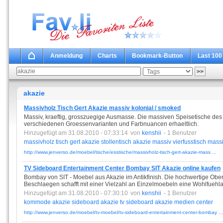
Anmeldung
Charts
Bookmark-Button
Last 100
akazie
Massivholz Tisch Gert Akazie massiv kolonial / smoked
Massiv, kraeftig, grosszuegige Ausmasse. Die massiven Speisetische des 
verschiedenen Groessenvarianten und Farbnuancen erhaeltlich.
Hinzugefügt am 31.08.2010 - 07:33:14
von
kenshii
- 1 Benutzer
massivholz
tisch
gert
akazie
stollentisch
akazie
massiv
vierfusstisch
mass
http://www.jenverso.de/moebel/tische/esstische/massivholz-tisch-gert-akazie-mass ...
TV Sideboard Entertainment Center Bombay SIT Akazie online kaufen
Bombay von SIT - Moebel aus Akazie im Antikfinish. Die hochwertige Ober
Beschlaegen schafft mit einer Vielzahl an Einzelmoebeln eine Wohlfuehla
Hinzugefügt am 31.08.2010 - 07:30:10
von
kenshii
- 1 Benutzer
kommode
akazie
sideboard
akazie
tv
sideboard
akazie
medien
center
http://www.jenverso.de/moebel/tv-moebel/tv-sideboard-entertainment-center-bombay ...