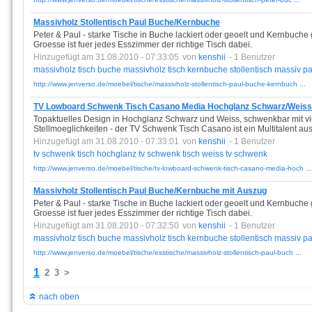
Massivholz Stollentisch Paul Buche/Kernbuche
Peter & Paul - starke Tische in Buche lackiert oder geoelt und Kernbuche 
Groesse ist fuer jedes Esszimmer der richtige Tisch dabei.
Hinzugefügt am 31.08.2010 - 07:33:05
von
kenshii
- 1 Benutzer
massivholz
tisch
buche
massivholz
tisch
kernbuche
stollentisch
massiv
pa
http://www.jenverso.de/moebel/tische/massivholz-stollentisch-paul-buche-kernbuch ...
TV Lowboard Schwenk Tisch Casano Media Hochglanz Schwarz/Weiss 
Topaktuelles Design in Hochglanz Schwarz und Weiss, schwenkbar mit vie
Stellmoeglichkeiten - der TV Schwenk Tisch Casano ist ein Multitalent aus 
Hinzugefügt am 31.08.2010 - 07:33:01
von
kenshii
- 1 Benutzer
tv
schwenk
tisch
hochglanz
tv
schwenk
tisch
weiss
tv
schwenk
http://www.jenverso.de/moebel/tische/tv-lowboard-schwenk-tisch-casano-media-hoch ...
Massivholz Stollentisch Paul Buche/Kernbuche mit Auszug
Peter & Paul - starke Tische in Buche lackiert oder geoelt und Kernbuche 
Groesse ist fuer jedes Esszimmer der richtige Tisch dabei.
Hinzugefügt am 31.08.2010 - 07:32:50
von
kenshii
- 1 Benutzer
massivholz
tisch
buche
massivholz
tisch
kernbuche
stollentisch
massiv
pa
http://www.jenverso.de/moebel/tische/esstische/massivholz-stollentisch-paul-buch ...
1
2
3
>
nach oben