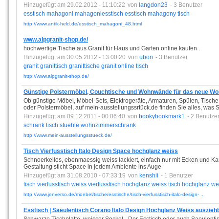
Hinzugefügt am 29.02.2012 - 11:10:22
von
langdon23
- 3 Benutzer
esstisch
mahagoni
mahagoniesstisch
esstisch
mahagony
tisch
http://www.antik-held.de/esstisch_mahagoni_48.html
www.alpgranit-shop.de/
hochwertige Tische aus Granit für Haus und Garten online kaufen .
Hinzugefügt am 30.05.2012 - 13:00:20
von
ubon
- 3 Benutzer
granit
granittisch
granittische
granit
online
tisch
http://www.alpgranit-shop.de/
Günstige Polstermöbel, Couchtische und Wohnwände für das neue W
Ob günstige Möbel, Möbel-Sets, Elektrogeräte, Armaturen, Spülen, Tische,
oder Polstermöbel, auf mein-ausstellungssrtück.de finden Sie alles, was 
Hinzugefügt am 09.12.2011 - 00:06:40
von
bookybookmark1
- 2 Benutze
schrank
tisch
stuehle
wohnzimmerschrank
http://www.mein-ausstellungsstueck.de/
Tisch Vierfusstisch Italo Design Space hochglanz weiss
Schnoerkellos, ebenmaessig weiss lackiert, einfach nur mit Ecken und Ka
Gestaltung sticht Space in jedem Ambiente ins Auge
Hinzugefügt am 31.08.2010 - 07:33:19
von
kenshii
- 1 Benutzer
tisch
vierfusstisch
weiss
vierfusstisch
hochglanz
weiss
tisch
hochglanz
we
http://www.jenverso.de/moebel/tische/esstische/tisch-vierfusstisch-italo-design- ...
Esstisch | Saeulentisch Corano Italo Design Hochglanz Weiss auszieh