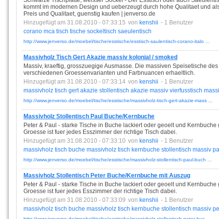
Schwarze Tischplatte, weisser Sockel - Der Esstisch oder auch Saeulent
kommt im modernen Design und ueberzeugt durch hohe Qualitaet und als
Preis und Qualitaet, guenstig kaufen | jenverso.de
Hinzugefügt am 31.08.2010 - 07:33:15
von
kenshii
- 1 Benutzer
corano
mca
tisch
tische
sockeltisch
saeulentisch
http://www.jenverso.de/moebel/tische/esstische/esstisch-saulentisch-corano-italo ...
Massivholz Tisch Gert Akazie massiv kolonial / smoked
Massiv, kraeftig, grosszuegige Ausmasse. Die massiven Speisetische des 
verschiedenen Groessenvarianten und Farbnuancen erhaeltlich.
Hinzugefügt am 31.08.2010 - 07:33:14
von
kenshii
- 1 Benutzer
massivholz
tisch
gert
akazie
stollentisch
akazie
massiv
vierfusstisch
mass
http://www.jenverso.de/moebel/tische/esstische/massivholz-tisch-gert-akazie-mass ...
Massivholz Stollentisch Paul Buche/Kernbuche
Peter & Paul - starke Tische in Buche lackiert oder geoelt und Kernbuche 
Groesse ist fuer jedes Esszimmer der richtige Tisch dabei.
Hinzugefügt am 31.08.2010 - 07:33:10
von
kenshii
- 1 Benutzer
massivholz
tisch
buche
massivholz
tisch
kernbuche
stollentisch
massiv
pa
http://www.jenverso.de/moebel/tische/esstische/massivholz-stollentisch-paul-buch ...
Massivholz Stollentisch Peter Buche/Kernbuche mit Auszug
Peter & Paul - starke Tische in Buche lackiert oder geoelt und Kernbuche 
Groesse ist fuer jedes Esszimmer der richtige Tisch dabei.
Hinzugefügt am 31.08.2010 - 07:33:09
von
kenshii
- 1 Benutzer
massivholz
tisch
buche
massivholz
tisch
kernbuche
stollentisch
massiv
pe
http://www.jenverso.de/moebel/tische/esstische/massivholz-stollentisch-peter-buc ...