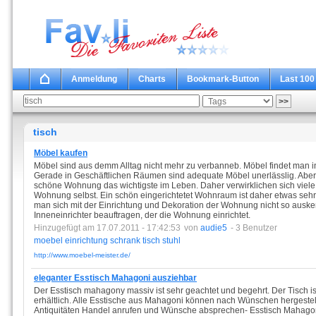
Anmeldung
Charts
Bookmark-Button
Last 100
tisch
Möbel kaufen
Möbel sind aus demm Alltag nicht mehr zu verbanneb. Möbel findet man
Gerade in Geschäftlichen Räumen sind adequate Möbel unerlässlig. Aber a
schöne Wohnung das wichtigste im Leben. Daher verwirklichen sich viele
Wohnung selbst. Ein schön eingerichtetet Wohnraum ist daher etwas sehr
man sich mit der Einrichtung und Dekoration der Wohnung nicht so ausk
Inneneinrichter beauftragen, der die Wohnung einrichtet.
Hinzugefügt am 17.07.2011 - 17:42:53
von
audie5
- 3 Benutzer
moebel
einrichtung
schrank
tisch
stuhl
http://www.moebel-meister.de/
eleganter Esstisch Mahagoni ausziehbar
Der Esstisch mahagony massiv ist sehr geachtet und begehrt. Der Tisch ist
erhältlich. Alle Esstische aus Mahagoni können nach Wünschen hergestel
Antiquitäten Handel anrufen und Wünsche absprechen- Esstisch Mahago