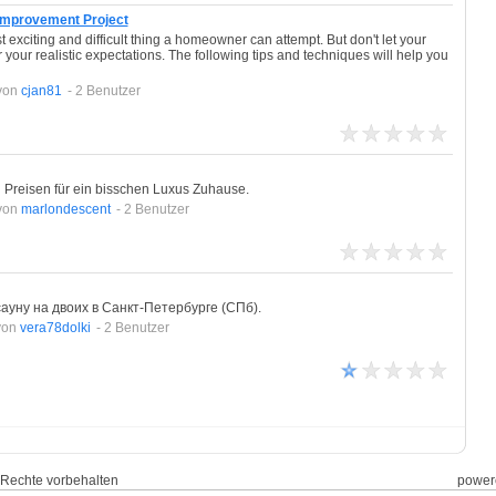
Improvement Project
xciting and difficult thing a homeowner can attempt. But don't let your
your realistic expectations. The following tips and techniques will help you
von
cjan81
- 2 Benutzer
reisen für ein bisschen Luxus Zuhause.
von
marlondescent
- 2 Benutzer
ауну на двоих в Санкт-Петербурге (СПб).
von
vera78dolki
- 2 Benutzer
le Rechte vorbehalten
power