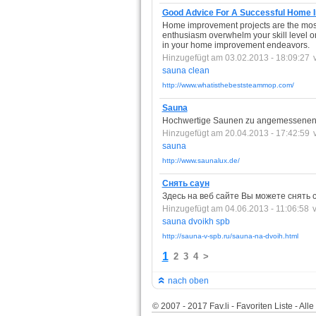
Good Advice For A Successful Home 
Home improvement projects are the most e
enthusiasm overwhelm your skill level or 
in your home improvement endeavors.
Hinzugefügt am 03.02.2013 - 18:09:27
sauna
clean
http://www.whatisthebeststeammop.com/
Sauna
Hochwertige Saunen zu angemessenen P
Hinzugefügt am 20.04.2013 - 17:42:59
sauna
http://www.saunalux.de/
Снять саун
Здесь на веб сайте Вы можете снять с
Hinzugefügt am 04.06.2013 - 11:06:58
sauna
dvoikh
spb
http://sauna-v-spb.ru/sauna-na-dvoih.html
1
2
3
4
>
nach oben
© 2007 - 2017 Fav.li - Favoriten Liste - Al