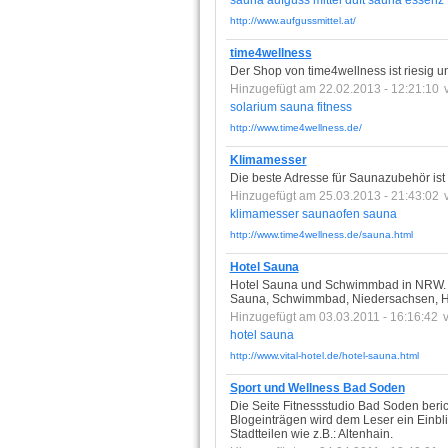
sauna
aufguss
mittel
duft
sauna
essenz
http://www.aufgussmittel.at/
time4wellness
Der Shop von time4wellness ist riesig u
Hinzugefügt am 22.02.2013 - 12:21:10
solarium
sauna
fitness
http://www.time4wellness.de/
Klimamesser
Die beste Adresse für Saunazubehör ist
Hinzugefügt am 25.03.2013 - 21:43:02
klimamesser
saunaofen
sauna
http://www.time4wellness.de/sauna.html
Hotel Sauna
Hotel Sauna und Schwimmbad in NRW. Vi
Sauna, Schwimmbad, Niedersachsen, H
Hinzugefügt am 03.03.2011 - 16:16:42
hotel
sauna
http://www.vital-hotel.de/hotel-sauna.html
Sport und Wellness Bad Soden
Die Seite Fitnessstudio Bad Soden beri
Blogeinträgen wird dem Leser ein Einbli
Stadtteilen wie z.B.: Altenhain.