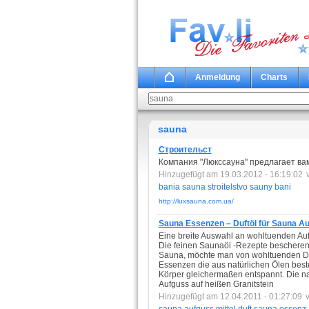
Anmeldung
Charts
sauna
Строительст
Компания "Люкссауна" предлагает вам
Hinzugefügt am 19.03.2012 - 16:19:02
bania
sauna
stroitelstvo
sauny
bani
http://luxsauna.com.ua/
Sauna Essenzen – Duftöl für Sauna A
Eine breite Auswahl an wohltuenden Aufg
Die feinen Saunaöl -Rezepte bescheren
Sauna, möchte man von wohltuenden Dü
Essenzen die aus natürlichen Ölen bes
Körper gleichermaßen entspannt. Die n
Aufguss auf heißen Granitstein
Hinzugefügt am 12.04.2011 - 01:27:09