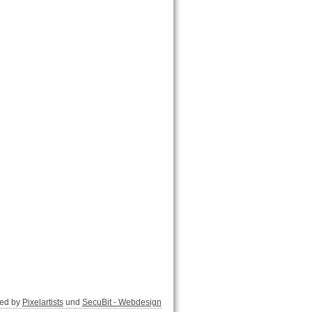
ed by
Pixelartists
und
SecuBit - Webdesign