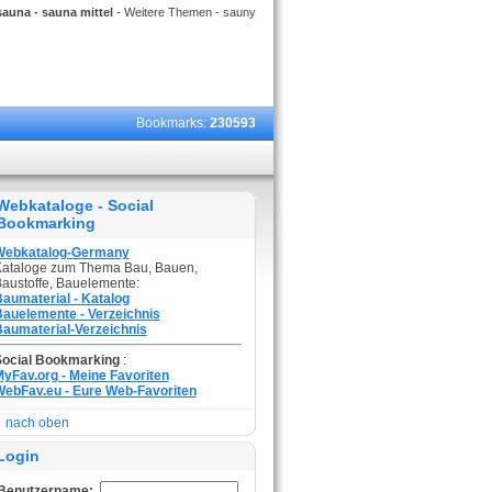
sauna - sauna mittel
- Weitere Themen - sauny
Bookmarks:
230593
Webkataloge - Social
Bookmarking
Webkatalog-Germany
ataloge zum Thema Bau, Bauen,
austoffe, Bauelemente:
aumaterial - Katalog
auelemente - Verzeichnis
aumaterial-Verzeichnis
Social Bookmarking
:
yFav.org - Meine Favoriten
ebFav.eu - Eure Web-Favoriten
nach oben
Login
Benutzername: