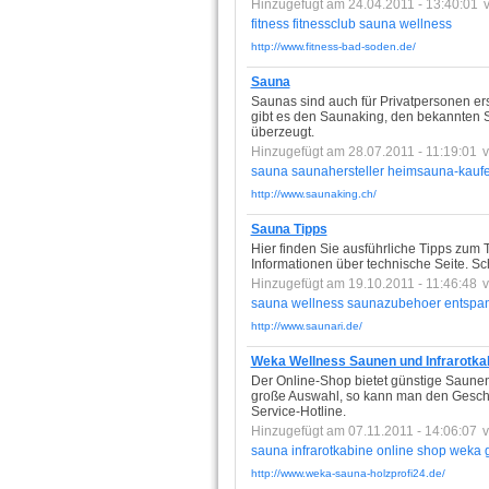
Hinzugefügt am 24.04.2011 - 13:40:01
fitness
fitnessclub
sauna
wellness
http://www.fitness-bad-soden.de/
Sauna
Saunas sind auch für Privatpersonen er
gibt es den Saunaking, den bekannten Sa
überzeugt.
Hinzugefügt am 28.07.2011 - 11:19:01
sauna
saunahersteller
heimsauna-kauf
http://www.saunaking.ch/
Sauna Tipps
Hier finden Sie ausführliche Tipps zu
Informationen über technische Seite. S
Hinzugefügt am 19.10.2011 - 11:46:48
sauna
wellness
saunazubehoer
entspa
http://www.saunari.de/
Weka Wellness Saunen und Infrarotka
Der Online-Shop bietet günstige Saunen
große Auswahl, so kann man den Geschm
Service-Hotline.
Hinzugefügt am 07.11.2011 - 14:06:07
sauna
infrarotkabine
online
shop
weka
http://www.weka-sauna-holzprofi24.de/