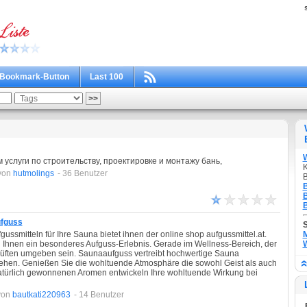
Bookmark-Button
Last 100
 услуги по строительству, проектировке и монтажу бань,
K
von
hutmolings
- 36 Benutzer
B
B
B
B
ufguss
ussmitteln für Ihre Sauna bietet ihnen der online shop aufgussmittel.at.
M
 Ihnen ein besonderes Aufguss-Erlebnis. Gerade im Wellness-Bereich, der
W
ften umgeben sein. Saunaaufguss vertreibt hochwertige Sauna
tehen. Genießen Sie die wohltuende Atmosphäre die sowohl Geist als auch
atürlich gewonnenen Aromen entwickeln Ihre wohltuende Wirkung bei
von
bautkati220963
- 14 Benutzer