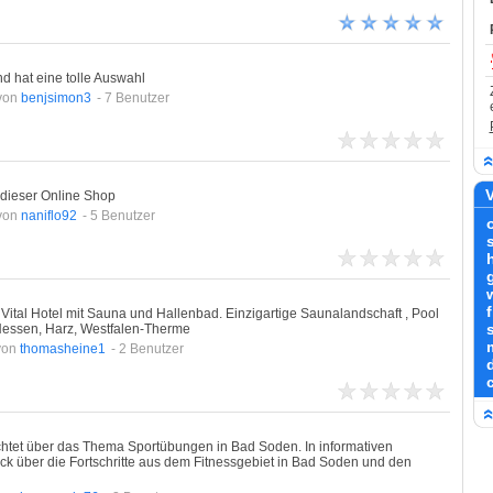
nd hat eine tolle Auswahl
von
benjsimon3
- 7 Benutzer
V
 dieser Online Shop
von
naniflo92
- 5 Benutzer
tal Hotel mit Sauna und Hallenbad. Einzigartige Saunalandschaft , Pool
essen, Harz, Westfalen-Therme
m
von
thomasheine1
- 2 Benutzer
chtet über das Thema Sportübungen in Bad Soden. In informativen
ck über die Fortschritte aus dem Fitnessgebiet in Bad Soden und den