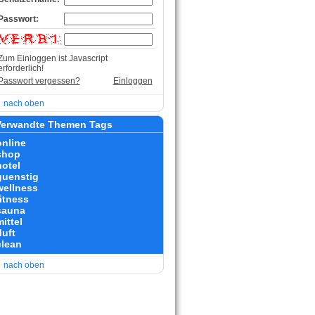
Passwort:
Zum Einloggen ist Javascript
erforderlich!
Passwort vergessen?
Einloggen
nach oben
erwandte Themen Tags
online
shop
hotel
guenstig
wellness
fitness
sauna
ittel
duft
clean
nach oben