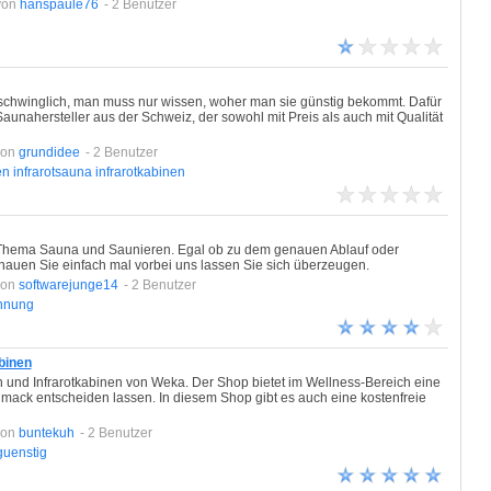
von
hanspaule76
- 2 Benutzer
schwinglich, man muss nur wissen, woher man sie günstig bekommt. Dafür
unahersteller aus der Schweiz, der sowohl mit Preis als auch mit Qualität
von
grundidee
- 2 Benutzer
en
infrarotsauna
infrarotkabinen
m Thema Sauna und Saunieren. Egal ob zu dem genauen Ablauf oder
chauen Sie einfach mal vorbei uns lassen Sie sich überzeugen.
von
softwarejunge14
- 2 Benutzer
nnung
binen
 und Infrarotkabinen von Weka. Der Shop bietet im Wellness-Bereich eine
ack entscheiden lassen. In diesem Shop gibt es auch eine kostenfreie
von
buntekuh
- 2 Benutzer
guenstig