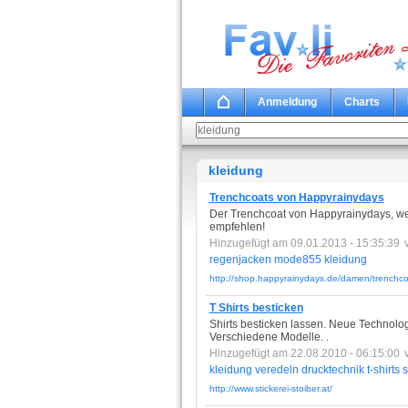
Anmeldung
Charts
kleidung
Trenchcoats von Happyrainydays
Der Trenchcoat von Happyrainydays, welc
empfehlen!
Hinzugefügt am 09.01.2013 - 15:35:39
regenjacken
mode855
kleidung
http://shop.happyrainydays.de/damen/trenchco
T Shirts besticken
Shirts besticken lassen. Neue Technolog
Verschiedene Modelle. .
Hinzugefügt am 22.08.2010 - 06:15:00
kleidung
veredeln
drucktechnik
t-shirts
s
http://www.stickerei-stoiber.at/