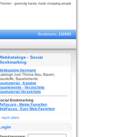
Themen - guenstig handy mode shopping people
Bookmarks:
230593
Webkataloge - Social
Bookmarking
Webkatalog-Germany
ataloge zum Thema Bau, Bauen,
austoffe, Bauelemente:
aumaterial - Katalog
auelemente - Verzeichnis
aumaterial-Verzeichnis
Social Bookmarking
:
yFav.org - Meine Favoriten
ebFav.eu - Eure Web-Favoriten
nach oben
Login
Benutzername: