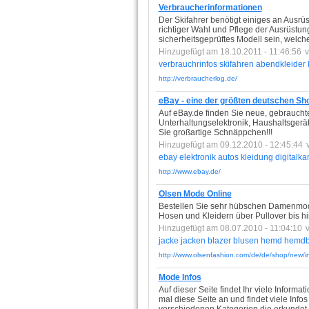
Verbraucherinformationen
Der Skifahrer benötigt einiges an Ausrü
richtiger Wahl und Pflege der Ausrüstung
sicherheitsgeprüftes Modell sein, welch
Hinzugefügt am 18.10.2011 - 11:46:56
verbrauchrinfos
skifahren
abendkleider
http://verbraucherlog.de/
eBay - eine der größten deutschen Sh
Auf eBay.de finden Sie neue, gebraucht
Unterhaltungselektronik, Haushaltsgerät
Sie großartige Schnäppchen!!!
Hinzugefügt am 09.12.2010 - 12:45:44
ebay
elektronik
autos
kleidung
digitalk
http://www.ebay.de/
Olsen Mode Online
Bestellen Sie sehr hübschen Damenmode 
Hosen und Kleidern über Pullover bis hi
Hinzugefügt am 08.07.2010 - 11:04:10
jacke
jacken
blazer
blusen
hemd
hemdb
http://www.olsenfashion.com/de/de/shop/new/i
Mode Infos
Auf dieser Seite findet Ihr viele Info
mal diese Seite an und findet viele Info