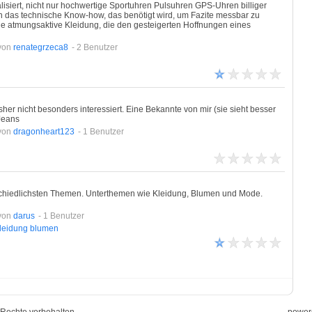
isiert, nicht nur hochwertige Sportuhren Pulsuhren GPS-Uhren billiger
 das technische Know-how, das benötigt wird, um Fazite messbar zu
ine atmungsaktive Kleidung, die den gesteigerten Hoffnungen eines
von
renategrzeca8
- 2 Benutzer
her nicht besonders interessiert. Eine Bekannte von mir (sie sieht besser
Jeans
von
dragonheart123
- 1 Benutzer
schiedlichsten Themen. Unterthemen wie Kleidung, Blumen und Mode.
von
darus
- 1 Benutzer
leidung
blumen