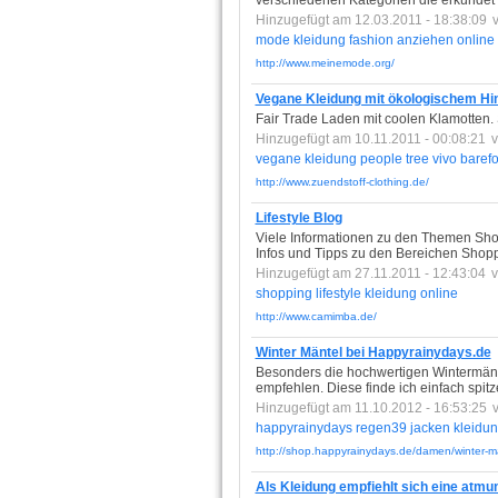
verschiedenen Kategorien die erkundet
Hinzugefügt am 12.03.2011 - 18:38:09
mode
kleidung
fashion
anziehen
online
http://www.meinemode.org/
Vegane Kleidung mit ökologischem Hi
Fair Trade Laden mit coolen Klamotten. S
Hinzugefügt am 10.11.2011 - 00:08:21
vegane
kleidung
people
tree
vivo
barefo
http://www.zuendstoff-clothing.de/
Lifestyle Blog
Viele Informationen zu den Themen Sh
Infos und Tipps zu den Bereichen Shopp
Hinzugefügt am 27.11.2011 - 12:43:04
shopping
lifestyle
kleidung
online
http://www.camimba.de/
Winter Mäntel bei Happyrainydays.de
Besonders die hochwertigen Wintermänte
empfehlen. Diese finde ich einfach spitz
Hinzugefügt am 11.10.2012 - 16:53:25
happyrainydays
regen39
jacken
kleidu
http://shop.happyrainydays.de/damen/winter-ma
Als Kleidung empfiehlt sich eine atmu