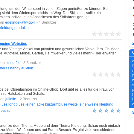
stung, um den Wintersport in vollen Zügen genießen zu können. Bei
 steht dem Wintersport nichts im Weg. Der Ski selbst sollte ein
es den individuellen Ansprüchen des Skifahrers genügt.
von
edelindekattwig54
- 4 Benutzer
kleidung
produkte
opping-Websites
e und Vintage-Artikel von privaten und gewerblichen Verkäufern. Ob Mode,
V
e, Autoteile, Möbel, Garten, Heimwerker und vieles mehr - Hier erwarten
von
maika24
- 3 Benutzer
ameras
handy
auktion
bei Olsenfashion im Online-Shop. Dort gibt es alles für die Frau, von
n zu Halsketten und Schals.
l
von
juliette
- 2 Benutzer
luse
longbluse
leinenjacke
kurzarmbluse
weste
leinenweste
kleidung
ndex.jsp
rmationen zu dem Thema Mode und dem Thema Kleidung. Schau euch einfach
s zur Mode. Wir freuen uns auf Euren Besuch. Es gibt viele verschiedene