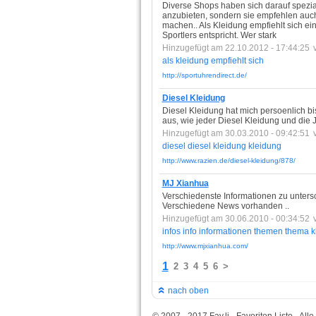
Diverse Shops haben sich darauf spezial
anzubieten, sondern sie empfehlen auch
machen.. Als Kleidung empfiehlt sich e
Sportlers entspricht. Wer stark
Hinzugefügt am 22.10.2012 - 17:44:25
als
kleidung
empfiehlt
sich
http://sportuhrendirect.de/
Diesel Kleidung
Diesel Kleidung hat mich persoenlich bis
aus, wie jeder Diesel Kleidung und die 
Hinzugefügt am 30.03.2010 - 09:42:51
diesel
diesel
kleidung
kleidung
http://www.razien.de/diesel-kleidung/878/
MJ Xianhua
Verschiedenste Informationen zu unter
Verschiedene News vorhanden ..
Hinzugefügt am 30.06.2010 - 00:34:52
infos
info
informationen
themen
thema
k
http://www.mjxianhua.com/
1
2
3
4
5
6
>
nach oben