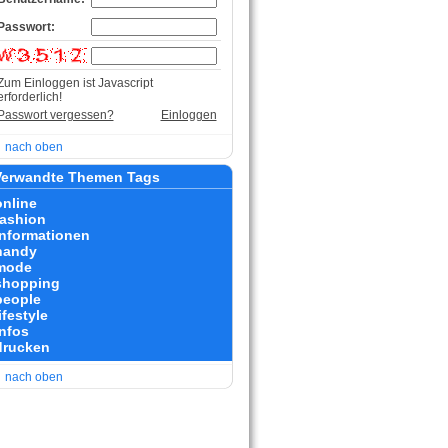
Passwort:
Zum Einloggen ist Javascript
erforderlich!
Passwort vergessen?
Einloggen
nach oben
erwandte Themen Tags
online
fashion
informationen
handy
mode
shopping
people
ifestyle
infos
drucken
nach oben