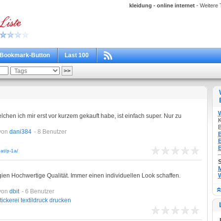
kleidung - online internet
- Weitere 
Bookmark-Button
Last 100
hen ich mir erst vor kurzem gekauft habe, ist einfach super. Nur zu
K
B
von
dani384
- 8 Benutzer
B
B
B
at/p-1a/
M
ien Hochwertige Qualität. Immer einen individuellen Look schaffen.
W
von
dbit
- 6 Benutzer
tickerei
textildruck
drucken