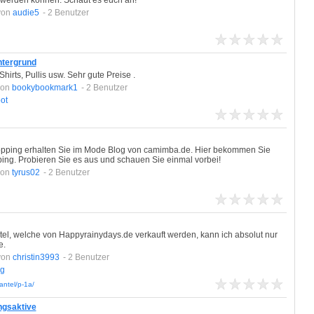
 werden können. Schaut es euch an!
von
audie5
- 2 Benutzer
ntergrund
hirts, Pullis usw. Sehr gute Preise .
von
bookybookmark1
- 2 Benutzer
ot
opping erhalten Sie im Mode Blog von camimba.de. Hier bekommen Sie
ing. Probieren Sie es aus und schauen Sie einmal vorbei!
von
tyrus02
- 2 Benutzer
l, welche von Happyrainydays.de verkauft werden, kann ich absolut nur
e.
von
christin3993
- 2 Benutzer
ng
ntel/p-1a/
ngsaktive