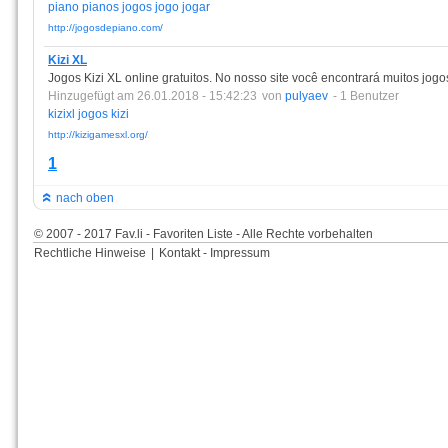
piano
pianos
jogos
jogo
jogar
http://jogosdepiano.com/
Kizi XL
Jogos Kizi XL online gratuitos. No nosso site você encontrará muitos jogo
Hinzugefügt am 26.01.2018 - 15:42:23
von
pulyaev
- 1 Benutzer
kizixl
jogos
kizi
http://kizigamesxl.org/
1
nach oben
© 2007 - 2017 Fav.li - Favoriten Liste - Alle Rechte vorbehalten
Rechtliche Hinweise
|
Kontakt - Impressum