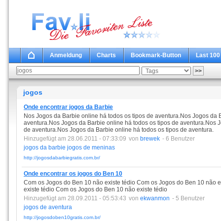
Anmeldung
Charts
Bookmark-Button
Last 100
jogos
Onde encontrar jogos da Barbie
Nos Jogos da Barbie online há todos os tipos de aventura.Nos Jogos da B
aventura.Nos Jogos da Barbie online há todos os tipos de aventura.Nos J
de aventura.Nos Jogos da Barbie online há todos os tipos de aventura.
Hinzugefügt am 28.06.2011 - 07:33:09
von
brewek
- 6 Benutzer
jogos
da
barbie
jogos
de
meninas
http://jogosdabarbiegratis.com.br/
Onde encontrar os jogos do Ben 10
Com os Jogos do Ben 10 não existe tédio Com os Jogos do Ben 10 não e
existe tédio Com os Jogos do Ben 10 não existe tédio
Hinzugefügt am 28.09.2011 - 05:53:43
von
ekwanmon
- 5 Benutzer
jogos
de
aventura
http://jogosdoben10gratis.com.br/