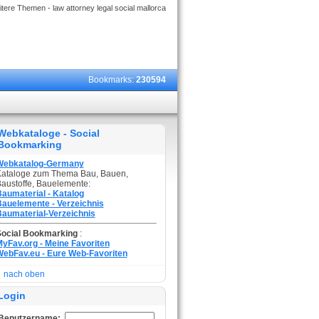
tere Themen - law attorney legal social mallorca
Bookmarks:
230594
Webkataloge - Social
Bookmarking
Webkatalog-Germany
ataloge zum Thema Bau, Bauen,
austoffe, Bauelemente:
aumaterial - Katalog
auelemente - Verzeichnis
aumaterial-Verzeichnis
Social Bookmarking
:
yFav.org - Meine Favoriten
ebFav.eu - Eure Web-Favoriten
nach oben
Login
Benutzername: