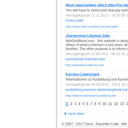
Work opportunities which often Pay ba
You will have to select jobs that pay well
Hinzugefügt am 12.11.2013 - 14:30:58
it
jobs
math
http://major-jobs.com/jobs-that-pay-well/
Journeyman Lineman Jobs
ItsInOurBlood.com... this website is desi
others of what a lineman is and does. It
families. The other purpose is to inform 
Hinzugefügt am 15.08.2011 - 06:41:35
journeyman
lineman
jobs
http://www.itsinourblood.com/
Karriere Löwenstark
Informationen zu Ausbildung und Karrier
Hinzugefügt am 26.03.2012 - 19:31:35
ausbildung
karriere
stellenangebote
job
http://www.loewenstark-ausbildung.de/
1
2
3
4
5
6
7
8
9
10
11
12
13
1
nach oben
© 2007 - 2017 Fav.li - Favoriten Liste - Al