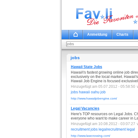
Anmeldung
Charts
jobs
Hawaii State Jobs
Hawaii\'s fastest growing online job di
exclusively on the local market. Hawaii'
Hawaii Job Engine is focused exclusively
Hinzugefügt am 05.07.2012 - 05:58:50
jobs
hawaii
oahu
job
http://www.hawaiijobengine.com/
Legal Vacancies
Here's TOP resources on Legal Jobs. Choo
everyone who want to make career in L
Hinzugefügt am 10.08.2012 - 03:07:27
recruitment
jobs
legalrecruitment
legal
http://www.lawcrossing.com/