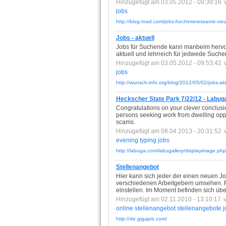
Hinzugefügt am 03.05.2012 - 09:39:16
jobs
http://blog-road.com/jobs-hochinteressante-neu
Jobs - aktuell
Jobs für Suchende kann manbeim hervorr
aktuell und lehrreich für jedwede Suche
Hinzugefügt am 03.05.2012 - 09:53:42
jobs
http://wunsch-info.org/blog/2012/05/02/jobs-a
Heckscher State Park 7/22/12 - Labug
Congratulations on your clever conclusio
persons seeking work from dwelling oppo
scams.
Hinzugefügt am 08.04.2013 - 20:31:52
evening
typing
jobs
http://labuga.com/labugallery/displayimage.p
Stellenangebot
Hier kann sich jeder der einen neuen Job
verschiedenen Arbeitgebern umsehen. F
einstellen. Im Moment befinden sich übe
Hinzugefügt am 02.11.2010 - 13:10:17
online
stellenangebot
stellenangebote
j
http://de.gigajob.com/