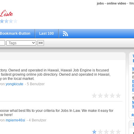
jobs - online video
- Wei
Bookmark-Button
Last 100
rectory. Owned and operated in Hawaii, Hawaii Job Engine is focused
K
s fastest growing online job directory. Owned and operated in Hawaii,
B
 on the local market.
B
von
yongkicute
- 5 Benutzer
B
B
M
W
se what best fits to your criteria for Jobs In Law. We make it easy for
aw here!
von
mpierre46si
- 4 Benutzer