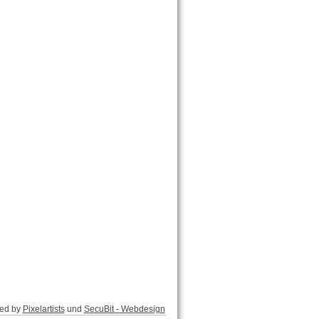
ed by
Pixelartists
und
SecuBit - Webdesign