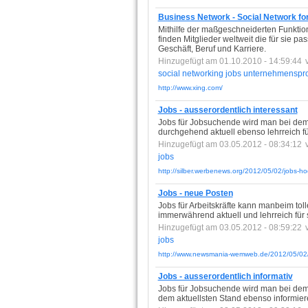
Business Network - Social Network fo
Mithilfe der maßgeschneiderten Funkti
finden Mitglieder weltweit die für sie 
Geschäft, Beruf und Karriere.
Hinzugefügt am 01.10.2010 - 14:59:44
social
networking
jobs
unternehmenspro
http://www.xing.com/
Jobs - ausserordentlich interessant
Jobs für Jobsuchende wird man bei dem
durchgehend aktuell ebenso lehrreich fü
Hinzugefügt am 03.05.2012 - 08:34:12
jobs
http://silber.werbenews.org/2012/05/02/jobs-ho
Jobs - neue Posten
Jobs für Arbeitskräfte kann manbeim toll
immerwährend aktuell und lehrreich für 
Hinzugefügt am 03.05.2012 - 08:59:22
jobs
http://www.newsmania-wemweb.de/2012/05/02/j
Jobs - ausserordentlich informativ
Jobs für Jobsuchende wird man bei dem b
dem aktuellsten Stand ebenso informier