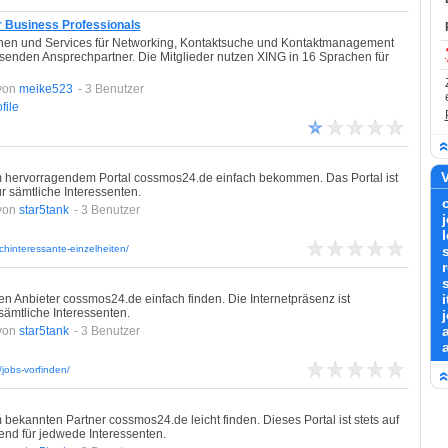
r Business Professionals
onen und Services für Networking, Kontaktsuche und Kontaktmanagement
passenden Ansprechpartner. Die Mitglieder nutzen XING in 16 Sprachen für
von
meike523
- 3 Benutzer
file
V
 hervorragendem Portal cossmos24.de einfach bekommen. Das Portal ist
r sämtliche Interessenten.
von
star5tank
- 3 Benutzer
chinteressante-einzelheiten/
i
en Anbieter cossmos24.de einfach finden. Die Internetpräsenz ist
sämtliche Interessenten.
von
star5tank
- 3 Benutzer
a
obs-vorfinden/
ekannten Partner cossmos24.de leicht finden. Dieses Portal ist stets auf
end für jedwede Interessenten.