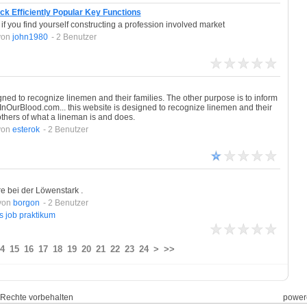
ck Efficiently Popular Key Functions
 if you find yourself constructing a profession involved market
von
john1980
- 2 Benutzer
gned to recognize linemen and their families. The other purpose is to inform
sInOurBlood.com... this website is designed to recognize linemen and their
others of what a lineman is and does.
von
esterok
- 2 Benutzer
e bei der Löwenstark .
von
borgon
- 2 Benutzer
s
job
praktikum
4
15
16
17
18
19
20
21
22
23
24
>
>>
le Rechte vorbehalten
power