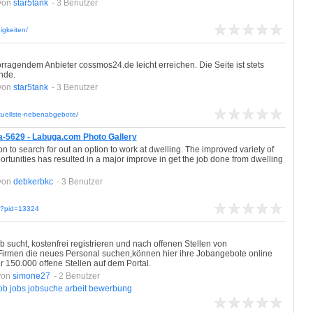
von
star5tank
- 3 Benutzer
igkeiten/
agendem Anbieter cossmos24.de leicht erreichen. Die Seite ist stets
nde.
von
star5tank
- 3 Benutzer
ktuellste-nebenabgebote/
a-5629 - Labuga.com Photo Gallery
n to search for out an option to work at dwelling. The improved variety of
rtunities has resulted in a major improve in get the job done from dwelling
von
debkerbkc
- 3 Benutzer
hp?pid=13324
 sucht, kostenfrei registrieren und nach offenen Stellen von
irmen die neues Personal suchen,können hier ihre Jobangebote online
r 150.000 offene Stellen auf dem Portal.
von
simone27
- 2 Benutzer
ob
jobs
jobsuche
arbeit
bewerbung