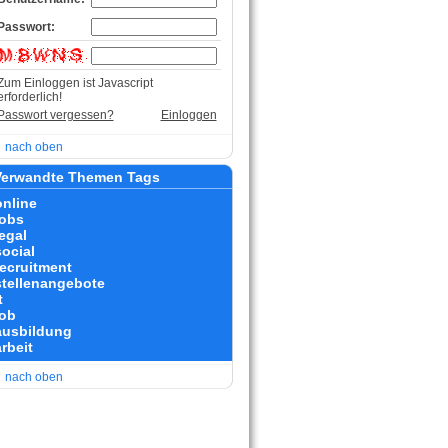
Passwort:
Zum Einloggen ist Javascript
erforderlich!
Passwort vergessen?
Einloggen
nach oben
erwandte Themen Tags
online
jobs
legal
social
recruitment
stellenangebote
t
job
ausbildung
rbeit
nach oben