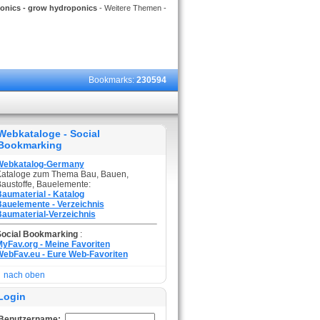
onics - grow hydroponics
- Weitere Themen -
Bookmarks:
230594
Webkataloge - Social
Bookmarking
Webkatalog-Germany
ataloge zum Thema Bau, Bauen,
austoffe, Bauelemente:
aumaterial - Katalog
auelemente - Verzeichnis
aumaterial-Verzeichnis
Social Bookmarking
:
yFav.org - Meine Favoriten
ebFav.eu - Eure Web-Favoriten
nach oben
Login
Benutzername: