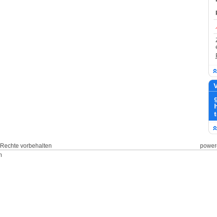
V
le Rechte vorbehalten
power
m