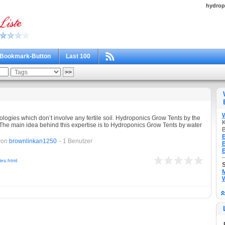
hydrop
Bookmark-Button
Last 100
ogies which don’t involve any fertile soil. Hydroponics Grow Tents by the
K
The main idea behind this expertise is to Hydroponics Grow Tents by water
B
B
von
brownlinkan1250
- 1 Benutzer
B
B
les.html
M
W