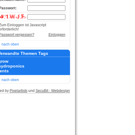
Passwort:
Zum Einloggen ist Javascript
erforderlich!
Passwort vergessen?
Einloggen
nach oben
erwandte Themen Tags
grow
hydroponics
tents
nach oben
ed by
Pixelartists
und
SecuBit - Webdesign