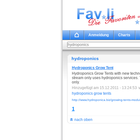
Anmeldung
Charts
hydroponics
Hydroponics Grow Tent
Hydroponics Grow Tents with new technol
stream only uses hydroponics services. 
only.
Hinzugefügt am 15.12.2011 - 13:24:53
hydroponics
grow
tents
http://www.hydroponica.biz/growing-tents-modu
1
nach oben