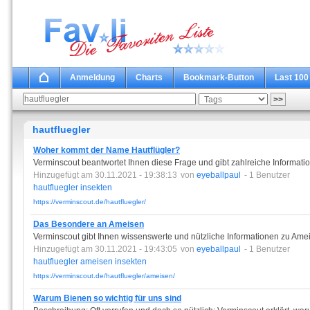
Anmeldung
Charts
Bookmark-Button
Last 100
hautfluegler
Woher kommt der Name Hautflügler?
Verminscout beantwortet Ihnen diese Frage und gibt zahlreiche Information
Hinzugefügt am 30.11.2021 - 19:38:13
von
eyeballpaul
- 1 Benutzer
hautfluegler
insekten
https://verminscout.de/hautfluegler/
Das Besondere an Ameisen
Verminscout gibt Ihnen wissenswerte und nützliche Informationen zu Ame
Hinzugefügt am 30.11.2021 - 19:43:05
von
eyeballpaul
- 1 Benutzer
hautfluegler
ameisen
insekten
https://verminscout.de/hautfluegler/ameisen/
Warum Bienen so wichtig für uns sind