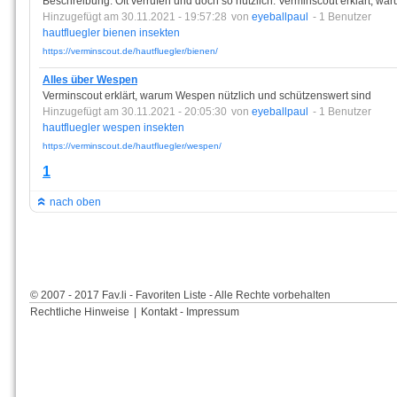
Beschreibung: Oft verrufen und doch so nützlich: Verminscout erklärt, war
Hinzugefügt am 30.11.2021 - 19:57:28
von
eyeballpaul
- 1 Benutzer
hautfluegler
bienen
insekten
https://verminscout.de/hautfluegler/bienen/
Alles über Wespen
Verminscout erklärt, warum Wespen nützlich und schützenswert sind
Hinzugefügt am 30.11.2021 - 20:05:30
von
eyeballpaul
- 1 Benutzer
hautfluegler
wespen
insekten
https://verminscout.de/hautfluegler/wespen/
1
nach oben
© 2007 - 2017 Fav.li - Favoriten Liste - Alle Rechte vorbehalten
Rechtliche Hinweise
|
Kontakt - Impressum