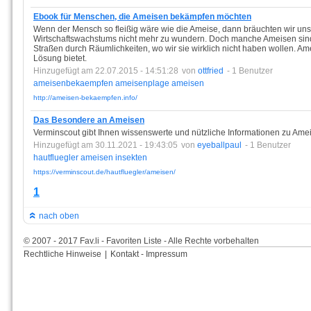
Ebook für Menschen, die Ameisen bekämpfen möchten
Wenn der Mensch so fleißig wäre wie die Ameise, dann bräuchten wir un
Wirtschaftswachstums nicht mehr zu wundern. Doch manche Ameisen sind 
Straßen durch Räumlichkeiten, wo wir sie wirklich nicht haben wollen. A
Lösung bietet.
Hinzugefügt am 22.07.2015 - 14:51:28
von
ottfried
- 1 Benutzer
ameisenbekaempfen
ameisenplage
ameisen
http://ameisen-bekaempfen.info/
Das Besondere an Ameisen
Verminscout gibt Ihnen wissenswerte und nützliche Informationen zu Ame
Hinzugefügt am 30.11.2021 - 19:43:05
von
eyeballpaul
- 1 Benutzer
hautfluegler
ameisen
insekten
https://verminscout.de/hautfluegler/ameisen/
1
nach oben
© 2007 - 2017 Fav.li - Favoriten Liste - Alle Rechte vorbehalten
Rechtliche Hinweise
|
Kontakt - Impressum