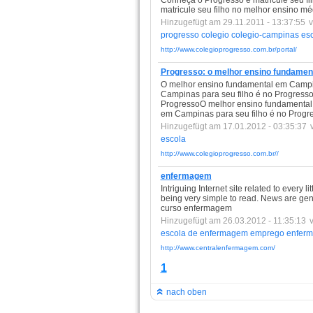
Conheça o Progresso e matricule seu f
matricule seu filho no melhor ensino m
Hinzugefügt am 29.11.2011 - 13:37:55
progresso
colegio
colegio-campinas
es
http://www.colegioprogresso.com.br/portal/
Progresso: o melhor ensino fundamen
O melhor ensino fundamental em Campin
Campinas para seu filho é no Progress
ProgressoO melhor ensino fundamental 
em Campinas para seu filho é no Progr
Hinzugefügt am 17.01.2012 - 03:35:37
escola
http://www.colegioprogresso.com.br//
enfermagem
Intriguing Internet site related to every
being very simple to read. News are gene
curso enfermagem
Hinzugefügt am 26.03.2012 - 11:35:13
escola
de
enfermagem
emprego
enfer
http://www.centralenfermagem.com/
1
nach oben