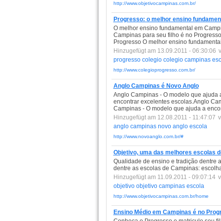
http://www.objetivocampinas.com.br/
Progresso: o melhor ensino fundamen
O melhor ensino fundamental em Campin
Campinas para seu filho é no Progress
Progresso O melhor ensino fundamental
Hinzugefügt am 13.09.2011 - 06:30:06
progresso
colegio
colegio
campinas
esc
http://www.colegioprogresso.com.br/
Anglo Campinas é Novo Anglo
Anglo Campinas - O modelo que ajuda a
encontrar excelentes escolas.Anglo Ca
Campinas - O modelo que ajuda a encon
Hinzugefügt am 12.08.2011 - 11:47:07
anglo
campinas
novo
anglo
escola
http://www.novoanglo.com.br/#
Objetivo, uma das melhores escolas 
Qualidade de ensino e tradição dentre 
dentre as escolas de Campinas: escolha
Hinzugefügt am 11.09.2011 - 09:07:14
objetivo
objetivo
campinas
escola
http://www.objetivocampinas.com.br/home
Ensino Médio em Campinas é no Prog