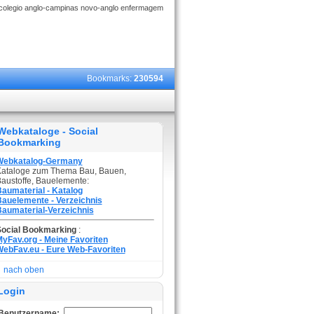
colegio anglo-campinas novo-anglo enfermagem
Bookmarks:
230594
Webkataloge - Social
Bookmarking
Webkatalog-Germany
ataloge zum Thema Bau, Bauen,
austoffe, Bauelemente:
aumaterial - Katalog
auelemente - Verzeichnis
aumaterial-Verzeichnis
Social Bookmarking
:
yFav.org - Meine Favoriten
ebFav.eu - Eure Web-Favoriten
nach oben
Login
Benutzername: