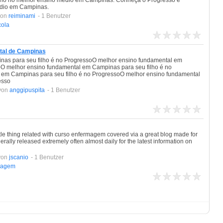
ilho no melhor ensino médio em Campinas. Conheça o Progresso e
édio em Campinas.
von
reiminami
- 1 Benutzer
cola
tal de Campinas
as para seu filho é no ProgressoO melhor ensino fundamental em
oO melhor ensino fundamental em Campinas para seu filho é no
em Campinas para seu filho é no ProgressoO melhor ensino fundamental
esso
von
anggipuspita
- 1 Benutzer
 little thing related with curso enfermagem covered via a great blog made for
rally released extremely often almost daily for the latest information on
von
jscanio
- 1 Benutzer
magem