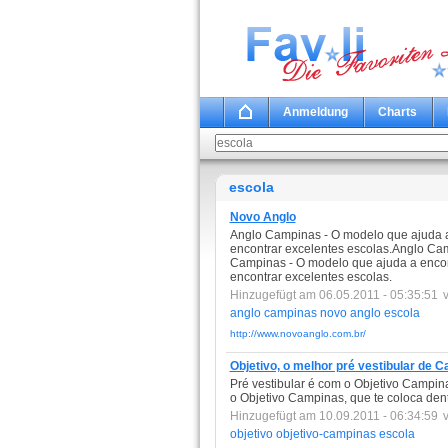
Anmeldung
Charts
escola
Novo Anglo
Anglo Campinas - O modelo que ajuda a
encontrar excelentes escolas.Anglo Ca
Campinas - O modelo que ajuda a encon
encontrar excelentes escolas.
Hinzugefügt am 06.05.2011 - 05:35:51
anglo
campinas
novo
anglo
escola
http://www.novoanglo.com.br/
Objetivo, o melhor pré vestibular de 
Pré vestibular é com o Objetivo Campina
o Objetivo Campinas, que te coloca den
Hinzugefügt am 10.09.2011 - 06:34:59
objetivo
objetivo-campinas
escola