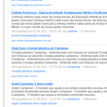
pre
vestibular
campinas
http://www.objetivocampinas.com.br/
Colégio Progresso - Educação Infantil, Fundamental, Médio e Profissio
Conheça melhor cada curso da nossa escola, da Educação Infantil ao En
grade curricular.Conheça melhor cada curso da nossa escola, da Educaçã
consta da nossa grade curricular.Conheça melhor cada curso da nossa es
Médio, e o que consta da nossa grade curricular.
Hinzugefügt am 05.08.2011 - 05:35:36
von
nyantai
- 11 Benutzer
ensino
fundamental
campinas
http://www.colegioprogresso.com.br/
Onde fazer cirurgia plastica em Campinas
Cirurgia plastica Campinas - Entenda tudo com relacao ao assunto.Cirur
com relacao ao assunto.Cirurgia plastica Campinas - Entenda tudo com re
Campinas - Entenda tudo com relacao ao assunto.Cirurgia plastica Camp
assunto.Cirurgia plastica Campinas - Entenda tudo com relacao ao assun
Hinzugefügt am 15.06.2011 - 07:53:29
von
kampring
- 4 Benutzer
cirurgia
plastica
campinas
http://clinicasilk.com.br/
Anglo Campinas é Novo Anglo
Anglo Campinas - O modelo que ajuda a encontrar excelentes escolas.A
encontrar excelentes escolas.Anglo Campinas - O modelo que ajuda a en
Campinas - O modelo que ajuda a encontrar excelentes escolas.
Hinzugefügt am 12.08.2011 - 11:47:07
von
andrieot1
- 3 Benutzer
anglo
campinas
novo
anglo
escola