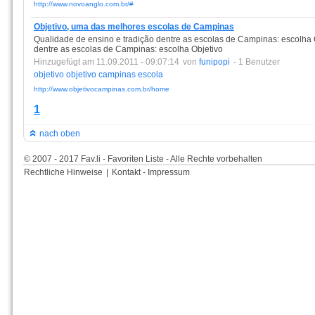
http://www.novoanglo.com.br/#
Objetivo, uma das melhores escolas de Campinas
Qualidade de ensino e tradição dentre as escolas de Campinas: escolha 
dentre as escolas de Campinas: escolha Objetivo
Hinzugefügt am 11.09.2011 - 09:07:14
von
funipopi
- 1 Benutzer
objetivo
objetivo
campinas
escola
http://www.objetivocampinas.com.br/home
1
nach oben
© 2007 - 2017 Fav.li - Favoriten Liste - Alle Rechte vorbehalten
Rechtliche Hinweise
|
Kontakt - Impressum