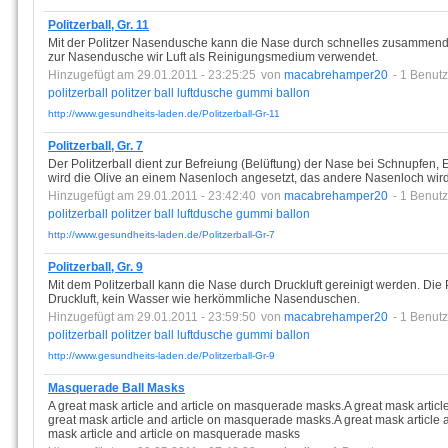
Politzerball, Gr. 11
Mit der Politzer Nasendusche kann die Nase durch schnelles zusammend
zur Nasendusche wir Luft als Reinigungsmedium verwendet.
Hinzugefügt am 29.01.2011 - 23:25:25
von
macabrehamper20
- 1 Benutz
politzerball
politzer
ball
luftdusche
gummi
ballon
http://www.gesundheits-laden.de/Politzerball-Gr-11
Politzerball, Gr. 7
Der Politzerball dient zur Befreiung (Belüftung) der Nase bei Schnupfen,
wird die Olive an einem Nasenloch angesetzt, das andere Nasenloch wird
Hinzugefügt am 29.01.2011 - 23:42:40
von
macabrehamper20
- 1 Benutz
politzerball
politzer
ball
luftdusche
gummi
ballon
http://www.gesundheits-laden.de/Politzerball-Gr-7
Politzerball, Gr. 9
Mit dem Politzerball kann die Nase durch Druckluft gereinigt werden. Di
Druckluft, kein Wasser wie herkömmliche Nasenduschen.
Hinzugefügt am 29.01.2011 - 23:59:50
von
macabrehamper20
- 1 Benutz
politzerball
politzer
ball
luftdusche
gummi
ballon
http://www.gesundheits-laden.de/Politzerball-Gr-9
Masquerade Ball Masks
A great mask article and article on masquerade masks.A great mask artic
great mask article and article on masquerade masks.A great mask article
mask article and article on masquerade masks