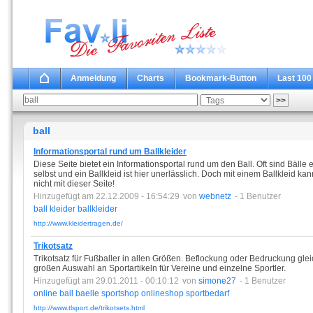
Anmeldung
Charts
Bookmark-Button
Last 100
ball
Informationsportal rund um Ballkleider
Diese Seite bietet ein Informationsportal rund um den Ball. Oft sind Bälle
selbst und ein Ballkleid ist hier unerlässlich. Doch mit einem Ballkleid k
nicht mit dieser Seite!
Hinzugefügt am 22.12.2009 - 16:54:29
von
webnetz
- 1 Benutzer
ball
kleider
ballkleider
http://www.kleidertragen.de/
Trikotsatz
Trikotsatz für Fußballer in allen Größen. Beflockung oder Bedruckung glei
großen Auswahl an Sportartikeln für Vereine und einzelne Sportler.
Hinzugefügt am 29.01.2011 - 00:10:12
von
simone27
- 1 Benutzer
online
ball
baelle
sportshop
onlineshop
sportbedarf
http://www.tlsport.de/trikotsets.html