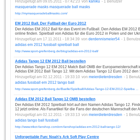
Hinzugefügt am 09.05.2011 - 07:42:23
von
kaniku
- 1 Benutzer
masquerade
masks
masquerade
ball
masks
http://mymasqueradeballmasks.com/
EM 2012 Ball. Der Fußball der Euro 2012
Der Adidas EM 2012 Ball für das Event im Fußball. Den Adidas EM 2012 B
online finden. Spielball von Adidas für die Euro 2012 in Polen und der Uk
Hinzugefügt am 17.11.2011 - 18:34:39
von
derdennismeier54
- 1 Benutz
adidas
em
2012
fussball
spielball
ball
http://www.sport-greifenberg.de/blog/adidas-em-2012-ball/
Adidas Tango 12 EM 2012 Ball bestellen
Der Adidas Tango 12 EM 2012 Match Ball OMB der Europameisterschaft in
Adidas EM 2012 Ball Tango 12. Mit dem Adidas Tango 12 Euro 2012 den Sp
Hinzugefügt am 02.12.2011 - 19:33:10
von
meierdieterdresden
- 1 Benut
adidas
fussball
em
2012
tango
ball
http://www.sport-greifenberg.de/Baelle/Spielball/Adidas-Tango-12-EM-2012-Spielba ...
Adidas EM 2012 Ball Tango 12 OMB bestellen
Der Adidas EM 2012 Spielball hört auf den Namen Adidas Tango 12. Fin
12 jetzt online. Als Fanartikel für die Fans der deutschen Mannschaft der
Hinzugefügt am 02.12.2011 - 19:33:13
von
meierdieterdresden
- 1 Benut
adidas
tango
ball
fussball
http://www.trikot-fanshop.com/em-fanshop/adidas-em-2012-ball-tango-12/
Unforgettable Fun: Noah's Ark Soft Play Centre