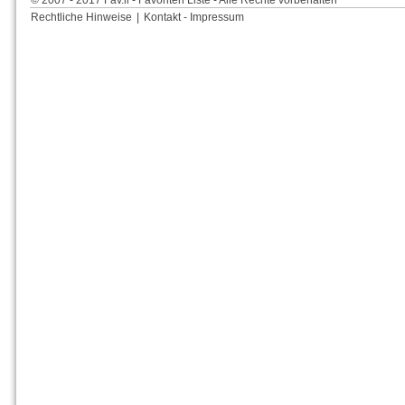
© 2007 - 2017 Fav.li - Favoriten Liste - Alle Rechte vorbehalten
Rechtliche Hinweise
|
Kontakt - Impressum