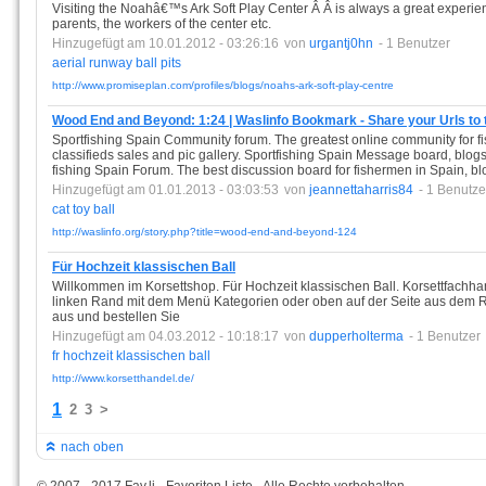
Visiting the Noahâ€™s Ark Soft Play Center Â Â is always a great experien
parents, the workers of the center etc.
Hinzugefügt am 10.01.2012 - 03:26:16
von
urgantj0hn
- 1 Benutzer
aerial
runway
ball
pits
http://www.promiseplan.com/profiles/blogs/noahs-ark-soft-play-centre
Wood End and Beyond: 1:24 | Waslinfo Bookmark - Share your Urls to 
Sportfishing Spain Community forum. The greatest online community for f
classifieds sales and pic gallery. Sportfishing Spain Message board, blogs,
fishing Spain Forum. The best discussion board for fishermen in Spain, blo
Hinzugefügt am 01.01.2013 - 03:03:53
von
jeannettaharris84
- 1 Benutze
cat
toy
ball
http://waslinfo.org/story.php?title=wood-end-and-beyond-124
Für Hochzeit klassischen Ball
Willkommen im Korsettshop. Für Hochzeit klassischen Ball. Korsettfachha
linken Rand mit dem Menü Kategorien oder oben auf der Seite aus dem R
aus und bestellen Sie
Hinzugefügt am 04.03.2012 - 10:18:17
von
dupperholterma
- 1 Benutzer
fr
hochzeit
klassischen
ball
http://www.korsetthandel.de/
1
2
3
>
nach oben