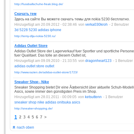
http://fussballschuhe-freak.blog.de/
Скачать тем
Здесь на сайте Вы можете скачать темы для nokia 5230 бесплатно.
Hinzugefügt am 20.09.2012 - 02:38:46
von
verka030kroh
- 2 Benutzer
3d
5228
5230
adidas
iphone
http://temy-dlja-nokia-5230.ru/
Adidas Outlet Store
Adidas Outlet Store der Lagerverkauf fuer Sportler und sportliche Person
fuer Qualitaet. Das tolle an diesem Outlet ist,
Hinzugefügt am 09.09.2010 - 21:33:55
von
dragonheart123
- 1 Benutzer
adidas
outlet
store
outlet
http://www.razien.de/adidas-outlet-store/1723/
Sneaker Shop - Nike
Sneaker Shopping bietet Dir eine Ãœbersicht über aktuelle Schuh-Modell
Asics, sowie immer den günstigsten Preis im Shop.
Hinzugefügt am 28.01.2011 - 00:09:05
von
ketsuttenn
- 1 Benutzer
sneaker
shop
nike
adidas
onitsuka
asics
http://sneaker-shopping.de/
1
2
3
4
5
6
7
>
nach oben