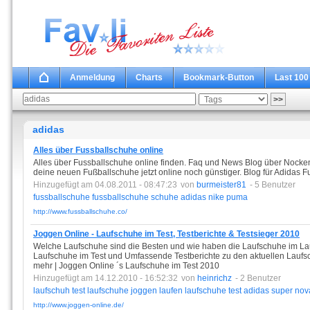
Anmeldung
Charts
Bookmark-Button
Last 100
adidas
Alles über Fussballschuhe online
Alles über Fussballschuhe online finden. Faq und News Blog über Nock
deine neuen Fußballschuhe jetzt online noch günstiger. Blog für Adidas 
Hinzugefügt am 04.08.2011 - 08:47:23
von
burmeister81
- 5 Benutzer
fussballschuhe
fussballschuhe
schuhe
adidas
nike
puma
http://www.fussballschuhe.co/
Joggen Online - Laufschuhe im Test, Testberichte & Testsieger 2010
Welche Laufschuhe sind die Besten und wie haben die Laufschuhe im La
Laufschuhe im Test und Umfassende Testberichte zu den aktuellen Laufsc
mehr | Joggen Online ´s Laufschuhe im Test 2010
Hinzugefügt am 14.12.2010 - 16:52:32
von
heinrichz
- 2 Benutzer
laufschuh
test
laufschuhe
joggen
laufen
laufschuhe
test
adidas
super
nov
http://www.joggen-online.de/