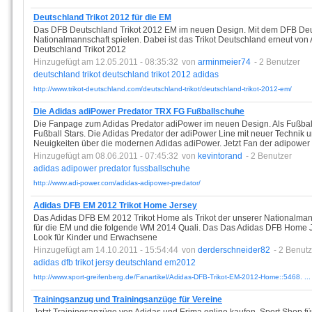
Deutschland Trikot 2012 für die EM
Das DFB Deutschland Trikot 2012 EM im neuen Design. Mit dem DFB Deut
Nationalmannschaft spielen. Dabei ist das Trikot Deutschland erneut vo
Deutschland Trikot 2012
Hinzugefügt am 12.05.2011 - 08:35:32
von
arminmeier74
- 2 Benutzer
deutschland
trikot
deutschland
trikot
2012
adidas
http://www.trikot-deutschland.com/deutschland-trikot/deutschland-trikot-2012-em/
Die Adidas adiPower Predator TRX FG Fußballschuhe
Die Fanpage zum Adidas Predator adiPower im neuen Design. Als Fußba
Fußball Stars. Die Adidas Predator der adiPower Line mit neuer Technik
Neuigkeiten über die modernen Adidas adiPower. Jetzt Fan der adipower
Hinzugefügt am 08.06.2011 - 07:45:32
von
kevintorand
- 2 Benutzer
adidas
adipower
predator
fussballschuhe
http://www.adi-power.com/adidas-adipower-predator/
Adidas DFB EM 2012 Trikot Home Jersey
Das Adidas DFB EM 2012 Trikot Home als Trikot der unserer Nationalman
für die EM und die folgende WM 2014 Quali. Das Das Adidas DFB Home J
Look für Kinder und Erwachsene
Hinzugefügt am 14.10.2011 - 15:54:44
von
derderschneider82
- 2 Benutz
adidas
dfb
trikot
jersy
deutschland
em2012
http://www.sport-greifenberg.de/Fanartikel/Adidas-DFB-Trikot-EM-2012-Home::5468. ...
Trainingsanzug und Trainingsanzüge für Vereine