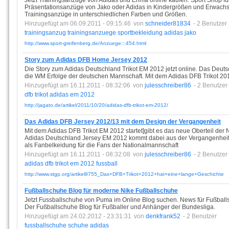
Jetzt Trainingsanzüge von Adidas und Erima online kaufen. Sport Shop f
Präsentationsanzüge von Jako oder Adidas in Kindergrößen und Erwach
Trainingsanzüge in unterschiedlichen Farben und Größen.
Hinzugefügt am 06.09.2011 - 09:15:46
von
schneider81834
- 2 Benutzer
trainingsanzug
trainingsanzuege
sportbekleidung
adidas
jako
http://www.sport-greifenberg.de/Anzuege:::454.html
Story zum Adidas DFB Home Jersey 2012
Die Story zum Adidas Deutschland Trikot EM 2012 jetzt online. Das Deut
die WM Erfolge der deutschen Mannschaft. Mit dem Adidas DFB Trikot 20
Hinzugefügt am 16.11.2011 - 08:32:06
von
julesschreiber86
- 2 Benutzer
dfb
trikot
adidas
em
2012
http://jagato.de/artikel/2011/10/20/adidas-dfb-trikot-em-2012/
Das Adidas DFB Jersey 2012/13 mit dem Design der Vergangenheit
Mit dem Adidas DFB Trikot EM 2012 startet]gibt es das neue Oberteil de
Adidas Deutschland Jersey EM 2012 kommt dabei aus der Vergangenheit
als Fanbelkeidung für die Fans der Nationalmannschaft
Hinzugefügt am 16.11.2011 - 08:32:08
von
julesschreiber86
- 2 Benutzer
adidas
dfb
trikot
em
2012
fussball
http://www.stgp.org/artikel9755_Das+DFB+Trikot+2012+hat+eine+lange+Geschichte
Fußballschuhe Blog für moderne Nike Fußballschuhe
Jetzt Fussballschuhe von Puma im Online Blog suchen. News für Fußballsch
Der Fußballschuhe Blog für Fußballer und Anhänger der Bundesliga.
Hinzugefügt am 24.02.2012 - 23:31:31
von
denkfrank52
- 2 Benutzer
fussballschuhe
schuhe
adidas