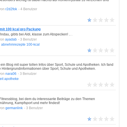
besonders wichtig ist dabei nachts auf Kohlenhydrate zu verzichten und
von
r2d2fok
- 4 Benutzer
mit 100 kcal pro Packung
ndau, gibts bei Aldi, klasse zum Abspecken! .. .
von
ayadab
- 3 Benutzer
n
abnehmrezepte
100-kcal
 ein Blog mit super tollen Infos über Sport, Schule und Apotheken. Ich fand
e Hintergrundinformationen über Sport, Schule und Apotheken.
von
nara06
- 3 Benutzer
it
apotheke
d Fitnessblog, bei dem du interessante Beiträge zu den Themen
nährung, Kampfsport und mehr findest!
von
germanlink
- 3 Benutzer