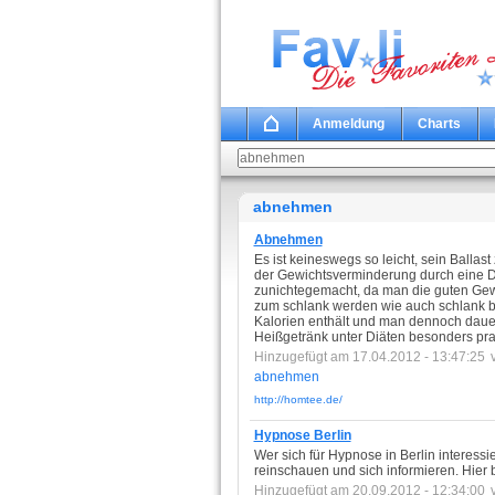
Anmeldung
Charts
abnehmen
Abnehmen
Es ist keineswegs so leicht, sein Ballas
der Gewichtsverminderung durch eine Di
zunichtegemacht, da man die guten Gewo
zum schlank werden wie auch schlank blei
Kalorien enthält und man dennoch daue
Heißgetränk unter Diäten besonders prak
Hinzugefügt am 17.04.2012 - 13:47:25
abnehmen
http://homtee.de/
Hypnose Berlin
Wer sich für Hypnose in Berlin interessier
reinschauen und sich informieren. Hier 
Hinzugefügt am 20.09.2012 - 12:34:00