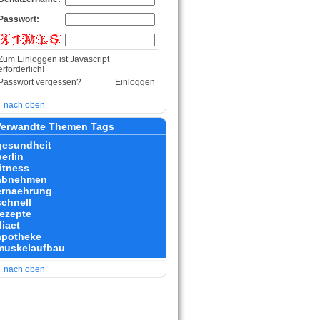
Passwort:
Zum Einloggen ist Javascript
erforderlich!
Passwort vergessen?
Einloggen
nach oben
erwandte Themen Tags
gesundheit
erlin
fitness
abnehmen
ernaehrung
schnell
rezepte
diaet
apotheke
muskelaufbau
nach oben