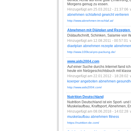
denkst. Achte auf eine gute Ernährung, 
Morgens genug zu essen.
Hinzugefügt am 25.03.2012 - 21:37:06
abnehmen
schlafend
gewicht
verlieren
http://www.abnehmen-im-schlaf.at/
Abnehmen mit Diätplan und Rezepten 
Diätaufschnitt, Schinken, Salamie von Wi
Hinzugefügt am 12.08.2011 - 00:57:01
diaetplan
abnehmen
rezepte
abnehme
http://www.100kcal-pro-packung.de/
www.aids2004.com
Auf einer Suche durchs Internet fand ich
heute ein Netzgeschichtsbuch mit klass
Hinzugefügt am 22.01.2012 - 18:28:02
koerper
angeboten
abnehmen
gesundhe
http://www.aids2004.com/
Nutrition Deutschland
Nutrition Deutschland ist ein Sport- un
Muskelaufbau, Kraftsport, Abnehmen, Er
Hinzugefügt am 08.06.2018 - 14:02:28
muskelaufbau
abnehmen
fitness
https://nutrition-de.com/