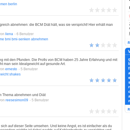
hmen
berlin
lgreich abnehmen: die BCM Diät hält, was sie verspricht! Hier erhält man
von
liena
- 6 Benutzer
hme
bmi
bmi-senken
abnehmen
V
weg mit den Pfunden. Die Profis von BCM haben 25 Jahre Erfahrung und mit
b
t man sein Idealgewicht auf gesunde Art.
von
ernesto
- 5 Benutzer
wicht
shakes
 zum Thema abnehmen und Diät
von
reesesimon09
- 5 Benutzer
ich auf dieser Seite umsehen. Und keine Angst, es ist einfacher als du