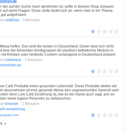
bnehmen.de
r der auf der Suche nach abnehmen ist, sollte in diesem Shop schauen.
n auf seine Fragen. Diese Seite bietet sich an, wenn man in ein Thema
ht gut aufgehoben.
von
srijithiop
- 3 Benutzer
ang helfen. Das sind die besten in Deuschland. Daran lässt sich nicht
t eine der führenden Klinikgruppen für plastisch-ästhetische Medizin in
 mit Kliniken oder Aesthetic Centern vorwiegend in Deutschland präsent.
von
lutzemma
- 2 Benutzer
hoenheits-op
Low Carb Produkte einen gesunden Lebensstil. Diese Produkte stellen die
Carb abzunehmen ist eine gesunde Weise den ungewünschten Gewicht sehr
den denn Low Carb Ernährung ist, wie es der Name auch sagt, arm an
rper seine eigene Reserven zu verbrauchen.
von
kmoexle
- 2 Benutzer
arb
ernaehrung
produkte.html
4
>