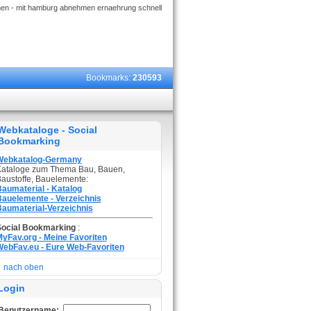
en - mit hamburg abnehmen ernaehrung schnell
Bookmarks:
230593
Webkataloge - Social
Bookmarking
Webkatalog-Germany
ataloge zum Thema Bau, Bauen,
austoffe, Bauelemente:
aumaterial - Katalog
auelemente - Verzeichnis
aumaterial-Verzeichnis
Social Bookmarking
:
yFav.org - Meine Favoriten
ebFav.eu - Eure Web-Favoriten
nach oben
Login
Benutzername: