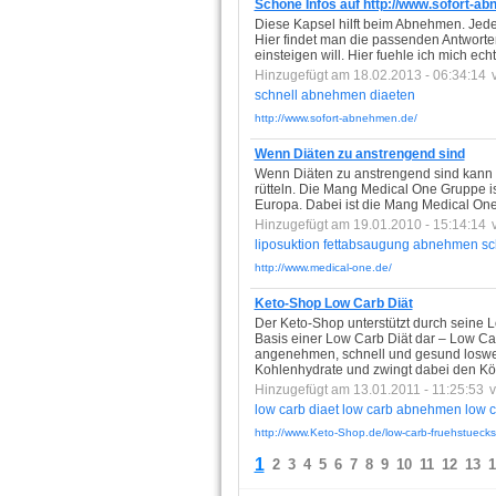
Schöne Infos auf http://www.sofort-a
Diese Kapsel hilft beim Abnehmen. Jede
Hier findet man die passenden Antworte
einsteigen will. Hier fuehle ich mich ec
Hinzugefügt am 18.02.2013 - 06:34:14
schnell
abnehmen
diaeten
http://www.sofort-abnehmen.de/
Wenn Diäten zu anstrengend sind
Wenn Diäten zu anstrengend sind kann M
rütteln. Die Mang Medical One Gruppe is
Europa. Dabei ist die Mang Medical One
Hinzugefügt am 19.01.2010 - 15:14:14
liposuktion
fettabsaugung
abnehmen
sc
http://www.medical-one.de/
Keto-Shop Low Carb Diät
Der Keto-Shop unterstützt durch seine 
Basis einer Low Carb Diät dar – Low 
angenehmen, schnell und gesund loswer
Kohlenhydrate und zwingt dabei den Kö
Hinzugefügt am 13.01.2011 - 11:25:53
low
carb
diaet
low
carb
abnehmen
low
c
http://www.Keto-Shop.de/low-carb-fruehstuecks
1
2
3
4
5
6
7
8
9
10
11
12
13
1