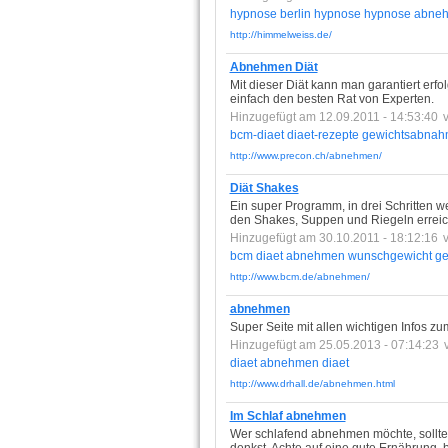
hypnose
berlin
hypnose
hypnose
abne
http://himmelweiss.de/
Abnehmen Diät
Mit dieser Diät kann man garantiert erfo
einfach den besten Rat von Experten.
Hinzugefügt am 12.09.2011 - 14:53:40
bcm-diaet
diaet-rezepte
gewichtsabna
http://www.precon.ch/abnehmen/
Diät Shakes
Ein super Programm, in drei Schritten 
den Shakes, Suppen und Riegeln erreich
Hinzugefügt am 30.10.2011 - 18:12:16
bcm
diaet
abnehmen
wunschgewicht
ge
http://www.bcm.de/abnehmen/
abnehmen
Super Seite mit allen wichtigen Infos
Hinzugefügt am 25.05.2013 - 07:14:23
diaet
abnehmen
diaet
http://www.drhall.de/abnehmen.html
Im Schlaf abnehmen
Wer schlafend abnehmen möchte, sollte s