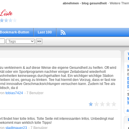
abnehmen - blog gesundheit
- Weitere Them
Bookmark-Button
Last 100
t zu verkleinern & auf diese Weise die eigene Gesundheit zu helfen. Oft wird
K
ät oder ein Sportprogramm nachher einiger Zeitabstand wiederholt
B
hnheiten keineswegs durchgehalten hat. Ein wichtiger wichtige Station
B
ben ist es, genug zu trinken. Tee hat hiermit den Vorzug, dass er fast nie
B
rnd innovative Geschmacksrichtungen versuchen kann. Zudem ist Tee als
B
tisch, da d
von
tobias7424
- 7 Benutzer
M
W
t findet hier tolle Infos. Tolle Seite mit interessanten Infos. Unbedingt mal
bekommt man wirklich tolle Tipps!
von
stadtmauer23
- 7 Benutzer