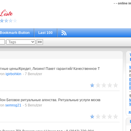
- - online i
Bookmark-Button
Last 100
ные цены/Кредит, Лизинг/ Пакет гарантий/ Качественное Т
K
von
igirbohkin
- 7 Benutzer
B
B
B
B
он Беговое ритуальные агенства. Ритуальные услуги москв
M
W
von
semrog21
- 5 Benutzer