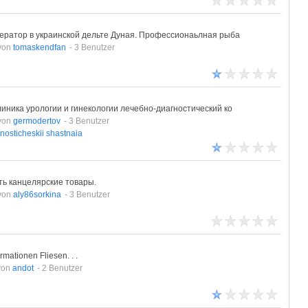
ператор в украинской дельте Дуная. Профессионаьлная рыба
von
tomaskendfan
- 3 Benutzer
иника урологии и гинекологии лечебно-диагностический ко
von
germodertov
- 3 Benutzer
nosticheskii
shastnaia
ть канцелярские товары.
von
aly86sorkina
- 3 Benutzer
ormationen Fliesen. . .
von
andot
- 2 Benutzer