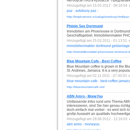
Автобусы ПАЗ в Кузбассе. Предлагаем
Hinzugefügt am 15.03.2012 - 08:16:04
paz
-
avtobusy
paz
-
http://kmpk-service.ru/uslugi/avtobusy.html/paz.
Phönix See Dortmund
Immobilien am Phoenixsee in Dortmund f
Geschäftsgebiet. Immobilienmakler PHO
Hinzugefügt am 25.03.2011 - 01:13:51
immobilienmakler
dortmund
geldanlage
http://immobilienmakler-phoenixsee-dortmund.d
Blue Mountain Cafe - Best Coffee
Blue Mountain coffee is grown in the Bl
St. Andrews, Jamaica. It is a very popula
Hinzugefügt am 02.11.2011 - 07:40:03
blue-mountain-cafe
-
best-coffee
jamaic
http://bluemountaincafe.net/
ABN Amro - MoneYou
Umfassende Infos rund ums Thema ABN A
interessieren, sind Sie hier genau rich
doch einfach mal vorbei - es wird sich l
große Auswahl an qualitativ hochwertig
Hinzugefügt am 29.08.2012 - 12:16:03
abn
amro
-
moneyou