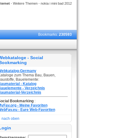
nternet
- Weitere Themen - nokia i mini bad 2012
Bookmarks:
230593
Webkataloge - Social
Bookmarking
Webkatalog-Germany
ataloge zum Thema Bau, Bauen,
austoffe, Bauelemente:
aumaterial - Katalog
auelemente - Verzeichnis
aumaterial-Verzeichnis
Social Bookmarking
:
yFav.org - Meine Favoriten
ebFav.eu - Eure Web-Favoriten
nach oben
Login
Benutzername: