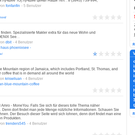
 Лучшее ТО| Лучшие цены! Наши тел. : 8 (3843) 739-994,
von
fonfanfin
- 5 Benutzer
html/
inden. Spezialisierte Makler extra für das neue Wohn und
ENIX See. .
von
dbit
- 4 Benutzer
haus
phoenixsee
-
V
e/
ue Mountain region of Jamaica, which includes Portland, St. Thomas, and
r coffee that is in demand all around the world
von
kriswiluan
- 4 Benutzer
an-blue-mountain-coffee
-
mro - MoneYou. Falls Sie sich für dieses tolle Thema näher
tig. Denn dort findet man jede Menge nützliche Informationen. Schauen Sie
ohnen. Der Besuch dieser Seite wird sich lohnen, denn dort findet man eine
en Produkten.
von
trenders545
- 4 Benutzer