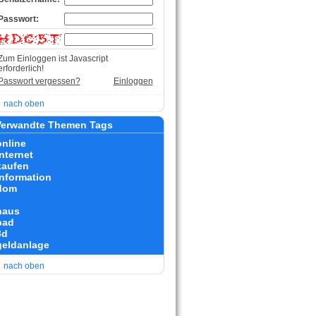
Passwort:
Zum Einloggen ist Javascript
erforderlich!
Passwort vergessen?
Einloggen
nach oben
erwandte Themen Tags
online
internet
kaufen
information
dom
haus
bad
3d
geldanlage
nach oben