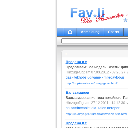
Anmeldung
Charts
-
Продажа и с
Предлагаем: Все модели Газель/Прият
Hinzugefügt am 07.03.2012 - 07:28:27
gaz
-
tekhobslugivanie
-
mikroavtobus
http://kmpk-service.ru/uslugi/gazel.html/
Бальзамиров
Бальзамирование тела покойного. Рай
Hinzugefügt am 27.12.2011 - 14:12:30
balzamirovanie
tela-
raion
aeroport
-
http://ritualnyagent.ru/balzamirovanie-tela.html
Продажа и с