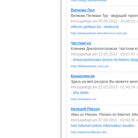
http://blog1.de/dammelly/
Вилково Пел
Вилково Пеликан Тур - ведущий туро
Hinzugefügt am 05.05.2012 - 20:06:01
vilkovo
pelikan
tur
-
ekskursii
http://www.pelican-danube-tour.com.ua/
Частная кл
Клиники Днепропетровска. Частная кл
Hinzugefügt am 22.05.2012 - 03:47:47
-
dnepropetrovska
dovira
lechebno-diag
http://klinikadovira.com.ua/
Канцелярски
Здесь на веб ресурсе Вы можете купи
Hinzugefügt am 12.03.2013 - 01:40:24
-
dlia
detei-
http://moskanc.ru/
Herkunft Fliesen
Alles zu Fliesen. Fliesen im Internet. Inf
Hinzugefügt am 07.06.2011 - 03:00:26
heil
internet
online
information
kaufen
-
http://www.heil-fliesen.de/