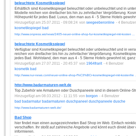
beleuchtete Kosmetikspiegel
Erhältlich sind Kosmetikspiegel beleuchtet oder unbeleuchtet und in unte
Modelle reichen von dreifacher bis hin zu zehnfacher Vergrößerung. Kosm
Höhepunkt für jedes Bad. Luxus, den man aus 4 - 5 Sterne Hotels gewohnt
Hinzugefügt am 25.07.2011 - 09:08:24
von
seegeeberonline
- 4 Benutzer
kosmetikspiegel
bad
http://www.onpress.ws/news/2405-neuer-online-shop-fur-kosmetikspiegel-mit-kosten ...
beleuchtete Kosmetikspiegel
Verfügbar sind Kosmetikspiegel beleuchtet oder unbeleuchtet und in ve
reichen von dreifacher bis hin zu zehnfacher Vergrößerung. Kosmetikspieg
jedes Bad. Wohlstand, den man aus 4 - 5 Sterne Hotels gewohnt ist, gan
Hinzugefügt am 27.07.2011 - 20:45:37
von
1964frarit
- 4 Benutzer
kosmetik
bad
http://www.nur-news.com/neuer-online-shop-f%C3%BCr-kosmetikspiegel-mit-kostenfre .
http://www.badarmaturen-welt.de
Top Zubehör wie Armaturen oder Duschpaneele sind in diesem Online-Sho
Hinzugefügt am 08.03.2012 - 11:11:55
von
borgon
- 4 Benutzer
bad
badarmatur
badarmaturen
duschpaneel
duschpaneele
dusche
http://www.badarmaturen-welt.de/
Bad Shop
hier findet man einen ausgezeichneten Bad Shop im Web. Einfach reinkli
verschaffen. Ihr stoßt auf zahlreiche Angebote und könnt euch direkt über
informieren.