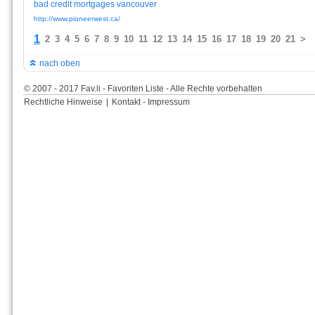
bad
credit
mortgages
vancouver
http://www.pioneerwest.ca/
1
2
3
4
5
6
7
8
9
10
11
12
13
14
15
16
17
18
19
20
21
>
nach oben
© 2007 - 2017 Fav.li - Favoriten Liste - Alle Rechte vorbehalten
Rechtliche Hinweise
|
Kontakt - Impressum