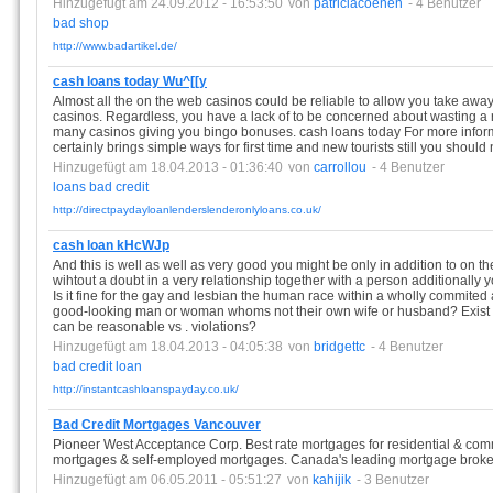
Hinzugefügt am 24.09.2012 - 16:53:50
von
patriciacoenen
- 4 Benutzer
bad
shop
http://www.badartikel.de/
cash loans today Wu^[[y
Almost all the on the web casinos could be reliable to allow you take away
casinos. Regardless, you have a lack of to be concerned about wasting a
many casinos giving you bingo bonuses. cash loans today For more informa
certainly brings simple ways for first time and new tourists still you should no
Hinzugefügt am 18.04.2013 - 01:36:40
von
carrollou
- 4 Benutzer
loans
bad
credit
http://directpaydayloanlenderslenderonlyloans.co.uk/
cash loan kHcWJp
And this is well as well as very good you might be only in addition to on th
wihtout a doubt in a very relationship together with a person additionally
Is it fine for the gay and lesbian the human race within a wholly commite
good-looking man or woman whoms not their own wife or husband? Exist
can be reasonable vs . violations?
Hinzugefügt am 18.04.2013 - 04:05:38
von
bridgettc
- 4 Benutzer
bad
credit
loan
http://instantcashloanspayday.co.uk/
Bad Credit Mortgages Vancouver
Pioneer West Acceptance Corp. Best rate mortgages for residential & com
mortgages & self-employed mortgages. Canada's leading mortgage broke
Hinzugefügt am 06.05.2011 - 05:51:27
von
kahijik
- 3 Benutzer