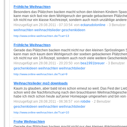
Fröhliche Weihnachten
Besonders das Plätzchen backen macht schon den kleinen Kindern Spass
kann man sich fast nie dem Wohlgeruch der gerade gebackenen Plätzche
ich nicht nur ein klasse Kochrezept, sondern auch noch unzählige ander
Hinzugefügt am 28.08.2011 - 07:33:54
von
eckarudolonline
- 3 Benutzer
weihnachten
weihnachtslieder
geschenkideen
http://www.online-weihnachten.de/?cat=13
Fröhliche Weihnachten
Gerade das Plätzchen backen macht nicht nur den kleinen Sprösslingen 
kann man sich kaum dem Wohlgeruch der soeben gebackenen Plätzchen en
ich nicht nur ein 1A Rezept, sondern auch noch viele weitere Geschenki
Hinzugefügt am 28.08.2011 - 20:20:50
von
bea1991breuer
- 3 Benutzer
geschenkideen
weihnachten
weihnachtslieder
http://www.online-weihnachten.de/?cat=9
Weihnachtslieder mp3 downloads
Kaum zu glauben, aber bald ist es schon erneut so weit. Das Fest der Lie
schon wird die Nachforschung nach den brauchbaren Weihnachtsgeschen
habe ich mich schon heute auf jener Homepage umgesehen und bin von
Hinzugefügt am 28.08.2011 - 06:36:57
von
robdie
- 2 Benutzer
geschenkideen
weihnachten
weihnachtslieder
http://www.online-weihnachten.de/?cat=10
Frohe Weihnachten
Gerade das Plätzchen backen macht nicht nur den kleinen Abkömmlingen 