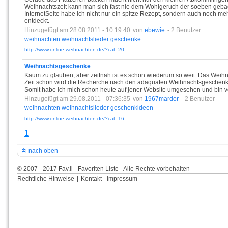
Weihnachtszeit kann man sich fast nie dem Wohlgeruch der soeben gebac
InternetSeite habe ich nicht nur ein spitze Rezept, sondern auch noch m
entdeckt.
Hinzugefügt am 28.08.2011 - 10:19:40
von
ebewie
- 2 Benutzer
weihnachten
weihnachtslieder
geschenke
http://www.online-weihnachten.de/?cat=20
Weihnachtsgeschenke
Kaum zu glauben, aber zeitnah ist es schon wiederum so weit. Das Weihnac
Zeit schon wird die Recherche nach den adäquaten Weihnachtsgeschenk
Somit habe ich mich schon heute auf jener Website umgesehen und bin 
Hinzugefügt am 29.08.2011 - 07:36:35
von
1967mardor
- 2 Benutzer
weihnachten
weihnachtslieder
geschenkideen
http://www.online-weihnachten.de/?cat=16
1
nach oben
© 2007 - 2017 Fav.li - Favoriten Liste - Alle Rechte vorbehalten
Rechtliche Hinweise
|
Kontakt - Impressum