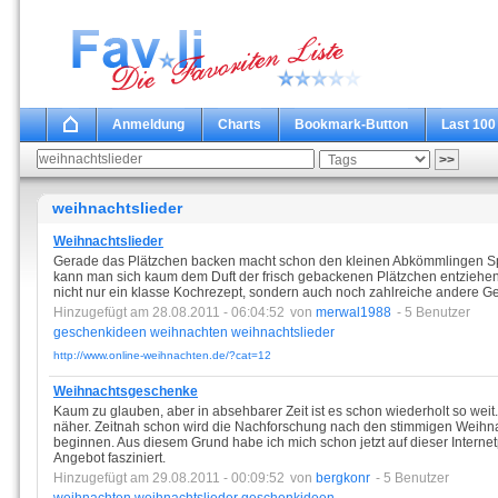
Anmeldung
Charts
Bookmark-Button
Last 100
weihnachtslieder
Weihnachtslieder
Gerade das Plätzchen backen macht schon den kleinen Abkömmlingen Sp
kann man sich kaum dem Duft der frisch gebackenen Plätzchen entziehen.
nicht nur ein klasse Kochrezept, sondern auch noch zahlreiche andere G
Hinzugefügt am 28.08.2011 - 06:04:52
von
merwal1988
- 5 Benutzer
geschenkideen
weihnachten
weihnachtslieder
http://www.online-weihnachten.de/?cat=12
Weihnachtsgeschenke
Kaum zu glauben, aber in absehbarer Zeit ist es schon wiederholt so we
näher. Zeitnah schon wird die Nachforschung nach den stimmigen Weih
beginnen. Aus diesem Grund habe ich mich schon jetzt auf dieser Inter
Angebot fasziniert.
Hinzugefügt am 29.08.2011 - 00:09:52
von
bergkonr
- 5 Benutzer