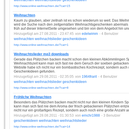
weihnachten
weihnachtslieder
geschenkideen
http://www.online-weihnachten.de/?cat=15
Weihnachten
Kaum zu glauben, aber zeitnah ist es schon wiederum so weit. Das Weihna
wird die Suche nach den zeitgemäßen Weihnachtsgeschenken abermals st
früh auf dieser InternetSeite umgesehen und bin von dem Angebot hin un
Hinzugefügt am 27.08.2011 - 23:47:45
von
edelwimm
- 4 Benutzer
weihnachten
weihnachtslieder
geschenkideen
http://www.online-weihnachten.de/?cat=1
Weihnachtslieder mp3 downloads
Gerade das Plätzchen backen macht schon den kleinen Abkömmlingen Sp
Weihnachtszeit kann man sich fast nie dem Geruch der soeben gebackene
Website habe ich nicht nur ein bombastisches Kochrezept, sondern auch 
Geschenkideen gefunden.
Hinzugefügt am 29.08.2011 - 02:35:05
von
1964frarit
- 4 Benutzer
weihnachten
weihnachtslieder
geschenkideen
http://www.online-weihnachten.de/?cat=8
Fröhliche Weihnachten
Besonders das Plätzchen backen macht nicht nur den kleinen Kindern Sp
kann man sich fast nie dem Aroma der frisch gebackenen Plätzchen entz
nicht nur ein großartiges Rezept, sondern auch noch eine große Anzahl
Hinzugefügt am 28.08.2011 - 01:30:53
von
ernchr1988
- 3 Benutzer
geschenkideen
weihnachten
weihnachtslieder
http://www.online-weihnachten.de/?cat=14