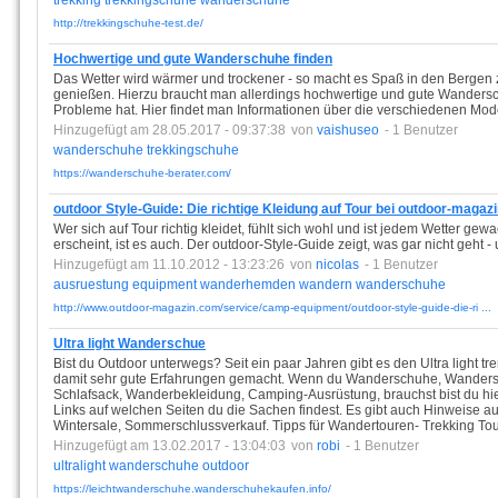
trekking
trekkingschuhe
wanderschuhe
http://trekkingschuhe-test.de/
Hochwertige und gute Wanderschuhe finden
Das Wetter wird wärmer und trockener - so macht es Spaß in den Bergen z
genießen. Hierzu braucht man allerdings hochwertige und gute Wander
Probleme hat. Hier findet man Informationen über die verschiedenen Mode
Hinzugefügt am 28.05.2017 - 09:37:38
von
vaishuseo
- 1 Benutzer
wanderschuhe
trekkingschuhe
https://wanderschuhe-berater.com/
outdoor Style-Guide: Die richtige Kleidung auf Tour bei outdoor-magaz
Wer sich auf Tour richtig kleidet, fühlt sich wohl und ist jedem Wetter gew
erscheint, ist es auch. Der outdoor-Style-Guide zeigt, was gar nicht geht - 
Hinzugefügt am 11.10.2012 - 13:23:26
von
nicolas
- 1 Benutzer
ausruestung
equipment
wanderhemden
wandern
wanderschuhe
http://www.outdoor-magazin.com/service/camp-equipment/outdoor-style-guide-die-ri ...
Ultra light Wanderschue
Bist du Outdoor unterwegs? Seit ein paar Jahren gibt es den Ultra light tr
damit sehr gute Erfahrungen gemacht. Wenn du Wanderschuhe, Wanderso
Schlafsack, Wanderbekleidung, Camping-Ausrüstung, brauchst bist du hier r
Links auf welchen Seiten du die Sachen findest. Es gibt auch Hinweise a
Wintersale, Sommerschlussverkauf. Tipps für Wandertouren- Trekking Tou
Hinzugefügt am 13.02.2017 - 13:04:03
von
robi
- 1 Benutzer
ultralight
wanderschuhe
outdoor
https://leichtwanderschuhe.wanderschuhekaufen.info/