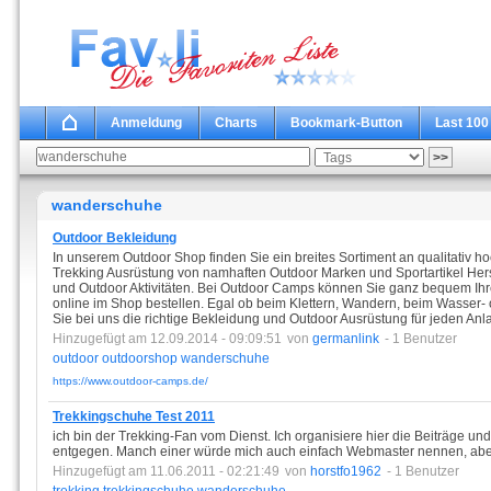
Anmeldung
Charts
Bookmark-Button
Last 100
wanderschuhe
Outdoor Bekleidung
In unserem Outdoor Shop finden Sie ein breites Sortiment an qualitativ 
Trekking Ausrüstung von namhaften Outdoor Marken und Sportartikel Herst
und Outdoor Aktivitäten. Bei Outdoor Camps können Sie ganz bequem Ih
online im Shop bestellen. Egal ob beim Klettern, Wandern, beim Wasser-
Sie bei uns die richtige Bekleidung und Outdoor Ausrüstung für jeden Anl
Hinzugefügt am 12.09.2014 - 09:09:51
von
germanlink
- 1 Benutzer
outdoor
outdoorshop
wanderschuhe
https://www.outdoor-camps.de/
Trekkingschuhe Test 2011
ich bin der Trekking-Fan vom Dienst. Ich organisiere hier die Beiträge
entgegen. Manch einer würde mich auch einfach Webmaster nennen, aber
Hinzugefügt am 11.06.2011 - 02:21:49
von
horstfo1962
- 1 Benutzer