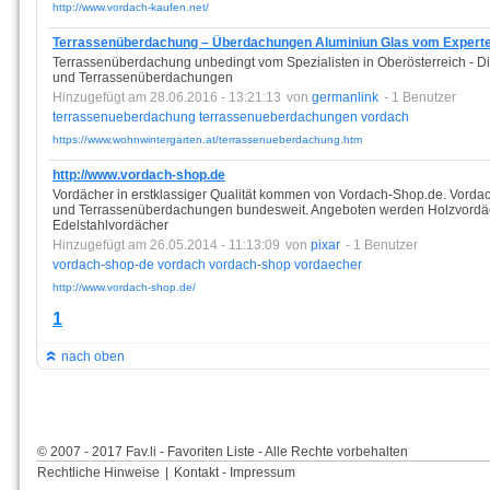
http://www.vordach-kaufen.net/
Terrassenüberdachung – Überdachungen Aluminiun Glas vom Experte
Terrassenüberdachung unbedingt vom Spezialisten in Oberösterreich - Die
und Terrassenüberdachungen
Hinzugefügt am 28.06.2016 - 13:21:13
von
germanlink
- 1 Benutzer
terrassenueberdachung
terrassenueberdachungen
vordach
https://www.wohnwintergarten.at/terrassenueberdachung.htm
http://www.vordach-shop.de
Vordächer in erstklassiger Qualität kommen von Vordach-Shop.de. Vordach
und Terrassenüberdachungen bundesweit. Angeboten werden Holzvordä
Edelstahlvordächer
Hinzugefügt am 26.05.2014 - 11:13:09
von
pixar
- 1 Benutzer
vordach-shop-de
vordach
vordach-shop
vordaecher
http://www.vordach-shop.de/
1
nach oben
© 2007 - 2017 Fav.li - Favoriten Liste - Alle Rechte vorbehalten
Rechtliche Hinweise
|
Kontakt - Impressum