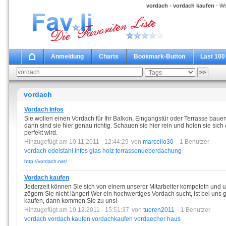
vordach - vordach kaufen
- We
Anmeldung
Charts
Bookmark-Button
Last 100
vordach
Vordach Infos
Sie wollen einen Vordach für Ihr Balkon, Eingangstür oder Terrasse bauen
dann sind sie hier genau richtig. Schauen sie hier rein und holen sie sich
perfekt wird.
Hinzugefügt am 10.11.2011 - 12:44:29
von
marcello30
- 1 Benutzer
vordach
edelstahl
infos
glas
holz
terrassenueberdachung
http://vordach.net/
Vordach kaufen
Jederzeit können Sie sich von einem unserer Mitarbeiter kompetetn und 
zögern Sie nicht länger! Wer ein hochwertiges Vordach sucht, ist bei uns 
kaufen, dann kommen Sie zu uns!
Hinzugefügt am 19.12.2011 - 15:51:37
von
tueren2011
- 1 Benutzer
vordach
vordach
kaufen
vordachkaufen
vordaecher
haus