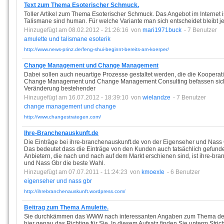
Text zum Thema Esoterischer Schmuck.
Toller Artikel zum Thema Esoterischer Schmuck. Das Angebot im Internet 
Talismane sind human. Für welche Variante man sich entscheidet bleibt j
Hinzugefügt am 08.02.2012 - 21:26:16
von
mari1971buck
- 7 Benutzer
amulette
und
talismane
esoterik
http://www.news-prinz.de/feng-shui-beginnt-bereits-am-koerper/
Change Management und Change Management
Dabei sollen auch neuartige Prozesse gestaltet werden, die die Kooperatio
Change Management und Change Management Consulting befassen sich m
Veränderung bestehender
Hinzugefügt am 16.07.2012 - 18:39:10
von
wielandze
- 7 Benutzer
change
management
und
change
http://www.changestrategen.com/
Ihre-Branchenauskunft.de
Die Einträge bei ihre-branchenauskunft.de von der Eigenseher und Nass
Das bedeutet dass die Einträge von den Kunden auch tatsächlich gefund
Anbietern, die nach und nach auf dem Markt erschienen sind, ist ihre-br
und Nass Gbr die beste Wahl.
Hinzugefügt am 07.07.2011 - 11:24:23
von
kmoexle
- 6 Benutzer
eigenseher
und
nass
gbr
http://ihrebranchenauskunft.wordpress.com/
Beitrag zum Thema Amulette.
Sie durchkämmen das WWW nach interessanten Angaben zum Thema der T
hier genau das Richtige für Sie. In diesem Aufsatz finden Sie unterm Str