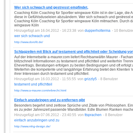
Wer sich schwach und gestresst empfindet,
Coaching Köln Coaching für Sportler wingwave Köln ist in der Lage, 
diese in Gefühlsduseleien abzuändern. Wer sich schwach und gestresst e
Coaching Köln Coaching für Sportler wingwave Köln mitmachen. Durch da
wingwave Köln
Hinzugefügt am 16.04.2012 - 16:23:38
von
dupperholterma
- 10 Benutze
wer
sich
schwach
und
http://www.dorofit.de/
Schlagzeilen mit Blick auf testament und pflichtteil oder Scheidung v
Auf der Internetseite a-maurer.com liefert Rechtsanwältin Maurer - Facha
blitzschnell Informationen zu testament und pflichtteil und weiterhin Tre
Ehevertrags. Beratungen erfolgen zu besten Bedingungen und oft erfolgt 
Weiterhin die kompetente und langjährige Erfahrung bietet den Klienten Ve
ihrer Interessen durch testament und pflichtteil.
Hinzugefügt am 16.03.2012 - 11:55:55
von
grizzly5
- 8 Benutzer
testament
und
pflichtteil
http://www.a-maurer.com/erbrecht.html
Einfach anzubringen und zu entfernen gibt
Besonders begehrt sind zeitlose Sprüche und Zitate von Philosophen. Ein
es zu jeder Jahreszeit passende Wandbilder. Edle Blumen Ranken mache
Hinzugefügt am 07.06.2012 - 23:40:55
von
ttsprachen
- 8 Benutzer
einfach
anzubringen
und
zu
http://www.mhg-design.de/