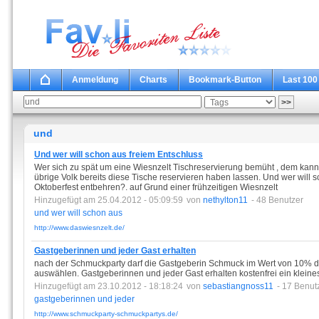
Anmeldung
Charts
Bookmark-Button
Last 100
und
Und wer will schon aus freiem Entschluss
Wer sich zu spät um eine Wiesnzelt Tischreservierung bemüht , dem kann
übrige Volk bereits diese Tische reservieren haben lassen. Und wer will 
Oktoberfest entbehren?. auf Grund einer frühzeitigen Wiesnzelt
Hinzugefügt am 25.04.2012 - 05:09:59
von
nethylton11
- 48 Benutzer
und
wer
will
schon
aus
http://www.daswiesnzelt.de/
Gastgeberinnen und jeder Gast erhalten
nach der Schmuckparty darf die Gastgeberin Schmuck im Wert von 10% 
auswählen. Gastgeberinnen und jeder Gast erhalten kostenfrei ein klein
Hinzugefügt am 23.10.2012 - 18:18:24
von
sebastiangnoss11
- 17 Benut
gastgeberinnen
und
jeder
http://www.schmuckparty-schmuckpartys.de/