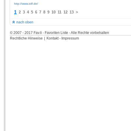
http://www.zdf.de/
1
2
3
4
5
6
7
8
9
10
11
12
13
>
nach oben
© 2007 - 2017 Fav.li - Favoriten Liste - Alle Rechte vorbehalten
Rechtliche Hinweise
|
Kontakt - Impressum