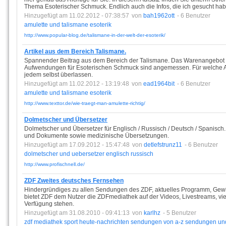
Thema Esoterischer Schmuck. Endlich auch die Infos, die ich gesucht hab
Hinzugefügt am 11.02.2012 - 07:38:57
von
bah1962ott
- 6 Benutzer
amulette
und
talismane
esoterik
http://www.popular-blog.de/talismane-in-der-welt-der-esoterik/
Artikel aus dem Bereich Talismane.
Spannender Beitrag aus dem Bereich der Talismane. Das Warenangebot im
Aufwendungen für Esoterischen Schmuck sind angemessen. Für welche A
jedem selbst überlassen.
Hinzugefügt am 11.02.2012 - 13:19:48
von
ead1964bit
- 6 Benutzer
amulette
und
talismane
esoterik
http://www.texttor.de/wie-traegt-man-amulette-richtig/
Dolmetscher und Übersetzer
Dolmetscher und Übersetzer für Englisch / Russisch / Deutsch / Spanisch.
und Dokumente sowie medizinische Übersetzungen.
Hinzugefügt am 17.09.2012 - 15:47:48
von
detlefstrunz11
- 6 Benutzer
dolmetscher
und
uebersetzer
englisch
russisch
http://www.profischnell.de/
ZDF Zweites deutsches Fernsehen
Hindergründiges zu allen Sendungen des ZDF, aktuelles Programm, Gewi
bietet ZDF dem Nutzer die ZDFmediathek auf der Videos, Livestreams, viel
Verfügung stehen.
Hinzugefügt am 31.08.2010 - 09:41:13
von
karlhz
- 5 Benutzer
zdf
mediathek
sport
heute-nachrichten
sendungen
von
a-z
sendungen
un